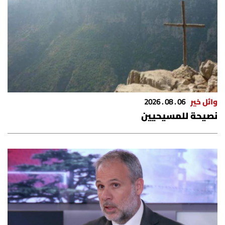
وائل خير
06 . 08 . 2026
نصيحة للمسيحيين