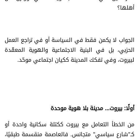
العالم
أهلها؟
الصحافة الإسرائيلية
الجواب لا يكمن فقط في السياسة أو في تراجع العمل
ثقافة وفنون
الحزبي، بل في البنية الاجتماعية والهوية المعقّدة
لبيروت، وفي تفكك المدينة ككيان اجتماعي موحّد.
فصل من كتاب
اقرأ تضحك
كاميرا
أولًا: بيروت... مدينة بلا هوية موحدة
سجالات
من الخطأ التعامل مع بيروت ككتلة سكانية واحدة أو
صحّة وصحن
كـ"شارع سياسي" متجانس. فالعاصمة منقسمة طبقيًا،