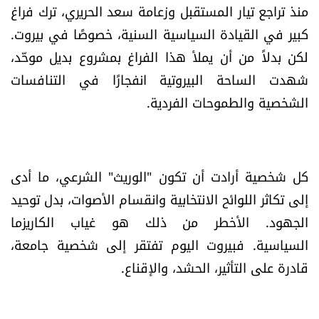
منذ تراجع تيار المستقبل وزعامة سعد الحريري، ترك فراغ
كبير في القيادة السياسية السنية، خصوصًا في بيروت.
لكن بدلاً من أن يملأ هذا الفراغ بمشروع بديل موحّد،
شهدت الساحة البيروتية انفجارًا في التنافسات
الشخصية والطموحات الفردية.
كل شخصية أرادت أن تكون "الوريث" الشرعي، ما أدى
إلى تكاثر اللوائح الانتخابية وانقسام الأصوات، بدل توحيد
الجهود. الأخطر من ذلك هو غياب الكاريزما
السياسية. فبيروت اليوم تفتقر إلى شخصية جامعة،
قادرة على التأثير، الحشد، والإقناع.