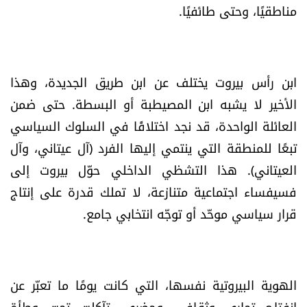
مناطقيًا، وحتى طائفيًا.
الرياضة
منوّعات
ابن رأس بيروت يختلف عن ابن طريق الجديدة، وهذا
حظّك اليوم
الأخير لا يشبه ابن المصيطبة أو البسطة. حتى ضمن
العائلة الواحدة، قد نجد اختلافًا في السلوك السياسي
للتاريخ
تبعًا للمنطقة التي ينتمي إليها الفرد (آل عيتاني، وآل
العيتاني). هذا التشظي الداخلي حوّل بيروت إلى
فيديو
فسيفساء اجتماعية متنازعة، لا تملك قدرة على إنتاج
قرار سياسي موحّد أو توجّه انتخابي جامع.
من نحن
للتواصل معنا
الهوية البيروتية نفسها، التي كانت يومًا ما تعبّر عن
شروط الاستخدام
انفتاح تجاري وثقافي وحضري، تآكلت تحت وطأة