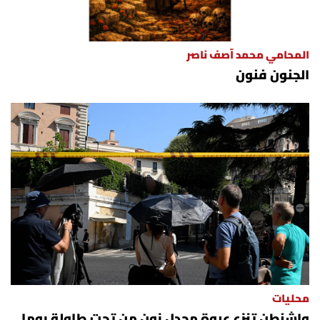
المحامي محمد آصف ناصر
الجنون فنون
محليات
واشنطن تنزع عبوة مجدل زون من تحت طاولة روما