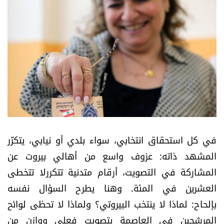
أسرار
متفرقات
نداء القرّاء
خاص الموقع
كتّابنا
في كل استحقاق انتخابي، سواء بلدي أو نيابي، يتكرّر
تحت المجهر
المشهد ذاته: عزوف واسع من أهالي بيروت عن
المشاركة في التصويت، أرقام متدنية تتكررلا تتخطى
آراء
العشرين في المئة. وهنا يطرح السؤال نفسه
بإلحاح: لماذا لا ينتخب البيروتي؟ ولماذا لا تحظى لوائح
اقتصاد
المرشحين في العاصمة بتصويت فعلي ووازن من