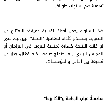
تهميشهم لسنوات طويلة.
هذا السلوك يحمل أبعادًا نفسية عميقة: الامتناع عن
التصويت يُستخدم كأداة لمعاقبة "النخبة" البيروتية، حتى
لو كانت النتيجة خسارة تمثيلية لبيروت في البرلمان أو
المجلس البلدي. إنه احتجاج صامت لكنه فعّال، يعبّر عن
قطيعة بين الناس والمؤسسات.
سادساً: غياب الزعامة و"الكاريزما"