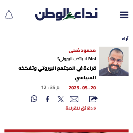
آراء
محمود ضحى
إقرأ الجريدة
لماذا لا ينتخب البيروتي؟
قراءة في المجتمع البيروتي وتفككه
لبنان
السياسي
20 . 05 . 2025
12 : 35 م
الغلاف
نداء اليوم
5 دقائق للقراءة
محليات