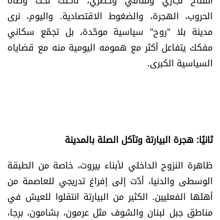
شروط الإشتراك
الحروب، الهجرة، والضغوط الاقتصادية. واليوم، نرى
مدينة بلا "روح" سياسية موحّدة، بل تجمّع سكاني
مفكك يتفاعل أكثر مع همومه اليومية منه مع قضاياه
Digital solutions by
السياسية الكبرى.
ثانيًا: هجرة البيارتة وتآكل الصلة بالمدينة
ظاهرة النزوح الداخلي لأبناء بيروت، خاصة من الطبقة
الوسطى والدنيا، أدّت إلى إفراغ تدريجي للعاصمة من
أهلها الفعليين. الكثير من البيارتة انتقلوا للعيش في
مناطق جبل لبنان والشوف مثل عرمون، بشامون، برجا،