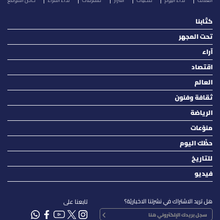
الغلاف
نداء اليوم
محليات
أسرار
متفرقات
نداء القرّاء
خاص الموقع
كتّابنا
تحت المجهر
آراء
اقتصاد
العالم
ثقافة وفنون
الرياضة
منوّعات
حظّك اليوم
للتاريخ
فيديو
هل تريد الاشتراك في نشرتنا الاخباريّة؟
تابعنا على