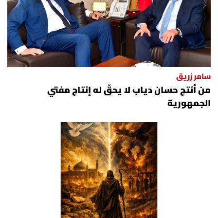
سامر زريق
من أنتج حسان دياب لا يحقّ له إنتاج مفتي
الجمهورية