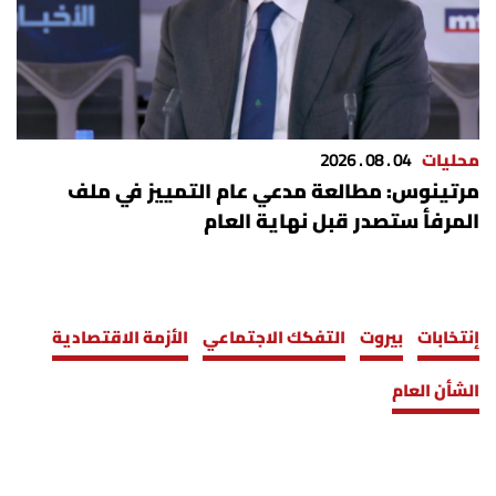
محليات
04 . 08 . 2026
مرتينوس: مطالعة مدعي عام التمييز في ملف
المرفأ ستصدر قبل نهاية العام
إنتخابات
بيروت
التفكك الاجتماعي
الأزمة الاقتصادية
الشأن العام