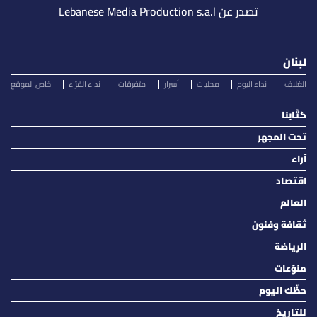
تصدر عن Lebanese Media Production s.a.l
لبنان
الغلاف
نداء اليوم
محليات
أسرار
متفرقات
نداء القرّاء
خاص الموقع
كتّابنا
تحت المجهر
آراء
اقتصاد
العالم
ثقافة وفنون
الرياضة
منوّعات
حظّك اليوم
للتاريخ