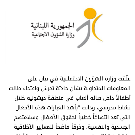
أسرار
متفرقات
نداء القرّاء
خاص الموقع
كتّابنا
علّقت وزارة الشؤون الاجتماعية في بيان على
المعلومات المتداولة بشأن حادثة تحرش واعتداء طالت
تحت المجهر
أطفالاً داخل صالة ألعاب في منطقة ديشونيه خلال
نشاط مدرسي، ودانت "بأشد العبارات هذه الأفعال
آراء
التي تُعد انتهاكاً خطيراً لحقوق الأطفال وسلامتهم
اقتصاد
الجسدية والنفسية، وخرقاً فاضحاً للمعايير الأخلاقية