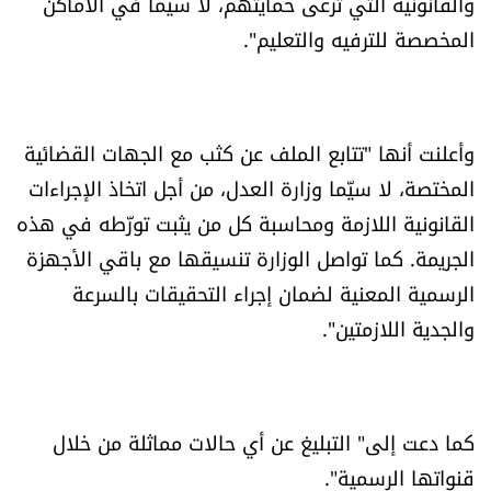
والقانونية التي ترعى حمايتهم، لا سيما في الأماكن
العالم
المخصصة للترفيه والتعليم".
الصحافة الإسرائيلية
ثقافة وفنون
وأعلنت أنها "تتابع الملف عن كثب مع الجهات القضائية
المختصة، لا سيّما وزارة العدل، من أجل اتخاذ الإجراءات
فصل من كتاب
القانونية اللازمة ومحاسبة كل من يثبت تورّطه في هذه
الجريمة. كما تواصل الوزارة تنسيقها مع باقي الأجهزة
اقرأ تضحك
الرسمية المعنية لضمان إجراء التحقيقات بالسرعة
والجدية اللازمتين".
كاميرا
سجالات
كما دعت إلى" التبليغ عن أي حالات مماثلة من خلال
صحّة وصحن
قنواتها الرسمية".