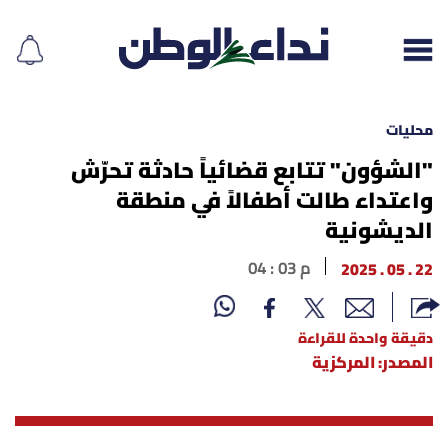
محليات
"الشؤون" تتابع قضائياً حادثة تحرّش
واعتداء طالت أطفالاً في منطقة
إقرأ الجريدة
الديشونية
لبنان
22 . 05 . 2025
04 : 03 م
الغلاف
دقيقة واحدة للقراءة
نداء اليوم
المصدر: المركزية
محليات