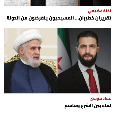
نخلة عضيمي
تقريران خطيران… المسيحيون ينقرضون من الدولة
عماد موسى
لقاء بين الشرع وقاسم