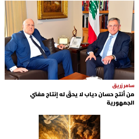
سامر زريق
من أنتج حسان دياب لا يحقّ له إنتاج مفتي
الجمهورية