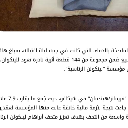
لملطخة بالدماء، التي كانت في جيبه ليلة اغتياله، بمبلغ هائ
بلغ 1.52 مليون دولار أميركي في مزاد علني. جاء هذا البيع ضمن مجموعة من 144 قطعة أثرية نادرة تعود للينكولن،
كانت القفازات القطعة الأبرز في المزاد الذي أقامته دار "فريمانز
لمبيعات الكبيرة جاءت نتيجة لأزمة مالية خانقة عانت منها المؤسسة لعقدين