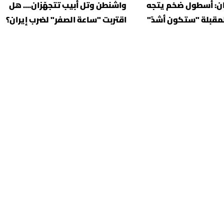
ران: أسطول ضخم يتجه
واشنطن وتل أبيب تتجهّزان.... هل
المقبلة "ستكون أشدّ"
اقتربت "ساعة الصفر" لضرب إيران؟