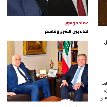
عماد موسى
لقاء بين الشرع وقاسم
ل
/هيندمان" في شيكاغو، حيث جُمع ما يقارب 7.9 ملايين
،