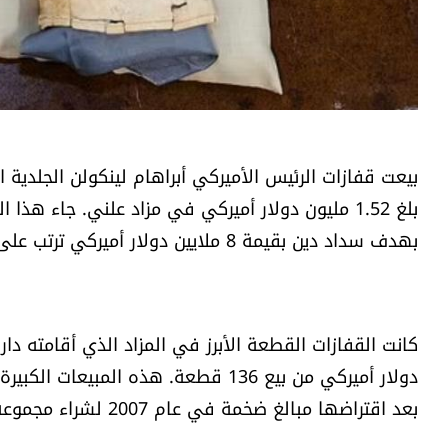
بيعت قفازات الرئيس الأميركي أبراهام لينكولن الجلدية ا
بهدف سداد دين بقيمة 8 ملايين دولار أميركي ترتب على مؤسسة "لينكولن الرئاسية".
دولار أميركي من بيع 136 قطعة. هذه ا
بعد اقتراضها مبالغ ضخمة في عام 2007 لشراء مجموعة واسعة من التحف بهدف تعزيز متحف أبراهام لينكولن الرئاسي.