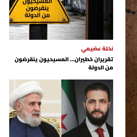
نخلة عضيمي
تقريران خطيران… المسيحيون ينقرضون
من الدولة