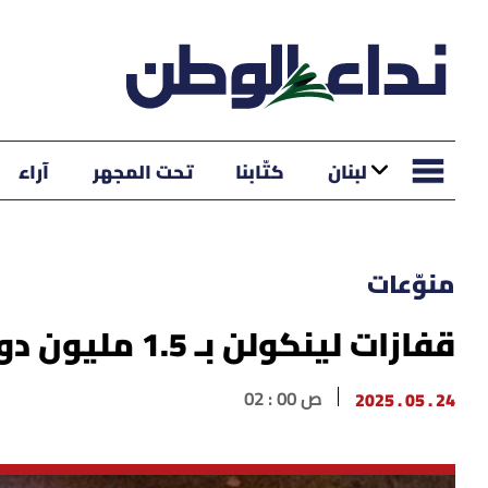
لبنان
كتّابنا
تحت المجهر
آراء
منوّعات
قفازات لينكولن بـ 1.5 مليون دولار
24 . 05 . 2025
02 : 00 ص