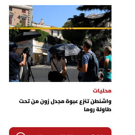
محليات
واشنطن تنزع عبوة مجدل زون من تحت
طاولة روما