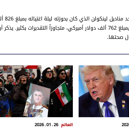
من بين القطع الأخرى التي حققت أسعاراً مرتفعة، بيع أحد
دولار أميركي، وملصق "مطلوب" لمتآمرين على الاغتيال بمبلغ 762 ألف دولار أميركي، متجاوزاً التقديرات بكثير. يذكر 
ل صحتها.
العالم
26 . 01 . 2026