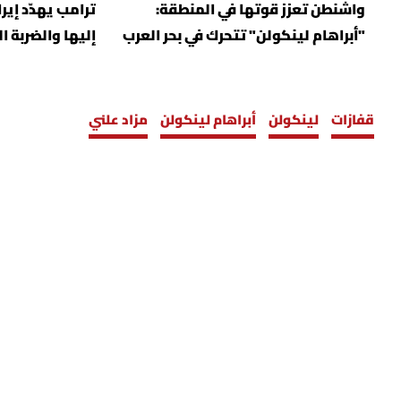
واشنطن تعزز قوتها في المنطقة:
ترامب يهدّد إي
"أبراهام لينكولن" تتحرك في بحر العرب
إليها والضربة 
قفازات
لينكولن
أبراهام لينكولن
مزاد علني