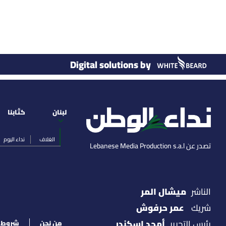
Digital solutions by
لبنان
كتّابنا
الغلاف
نداء اليوم
تصدر عن Lebanese Media Production s.a.l
ميشال المر
الناشر
عمر حرفوش
شريك
أمجد اسكندر
رئيس التحرير
من نحن
شروط ا