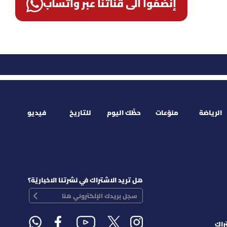
إنضمّوا الى قناتنا عبر واتساب
الرياضة
منوّعات
حظّك اليوم
للتاريخ
فيديو
هل تريد الاشتراك في نشرتنا الاخباريّة؟
راك