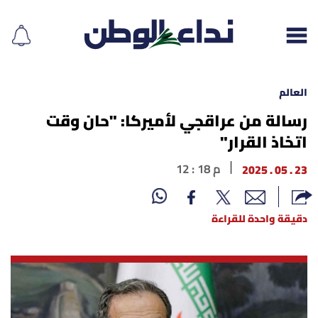
العالم
رسالة من عراقجي لأميركا: "حان وقت
اتخاذ القرار"
إقرأ الجريدة
23 . 05 . 2025
12 : 18 م
لبنان
الغلاف
دقيقة واحدة للقراءة
نداء اليوم
محليات