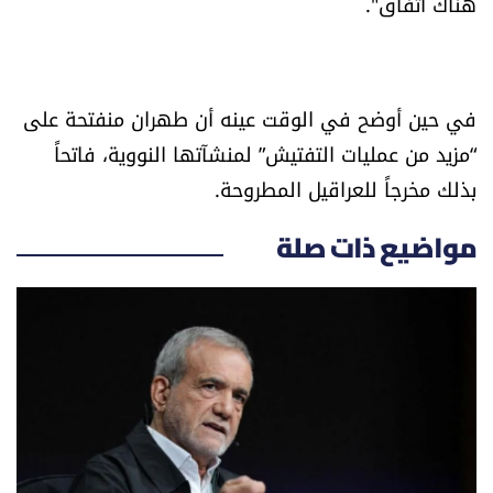
هناك اتفاق".
الرياضة
منوّعات
في حين أوضح في الوقت عينه أن طهران منفتحة على
حظّك اليوم
“مزيد من عمليات التفتيش” لمنشآتها النووية، فاتحاً
بذلك مخرجاً للعراقيل المطروحة.
للتاريخ
مواضيع ذات صلة
فيديو
من نحن
للتواصل معنا
شروط الاستخدام