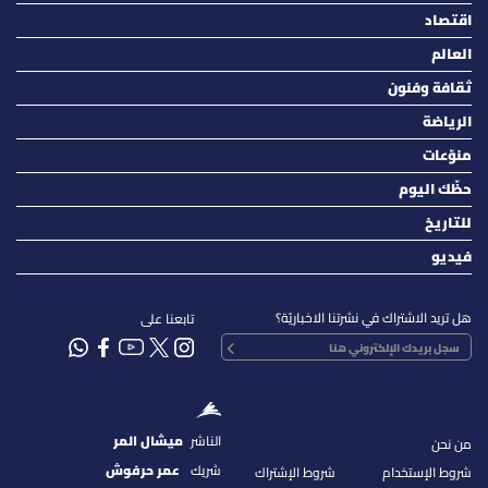
اقتصاد
العالم
ثقافة وفنون
الرياضة
منوّعات
حظّك اليوم
للتاريخ
فيديو
هل تريد الاشتراك في نشرتنا الاخباريّة؟
تابعنا على
الناشر
ميشال المر
من نحن
شريك
عمر حرفوش
شروط الإستخدام
شروط الإشتراك