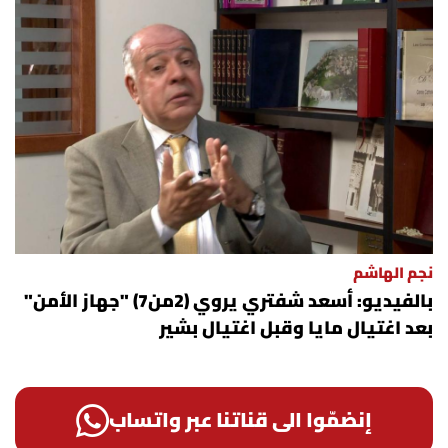
نجم الهاشم
بالفيديو: أسعد شفتري يروي (2من7) "جهاز الأمن"
بعد اغتيال مايا وقبل اغتيال بشير
إنضمّوا الى قناتنا عبر واتساب