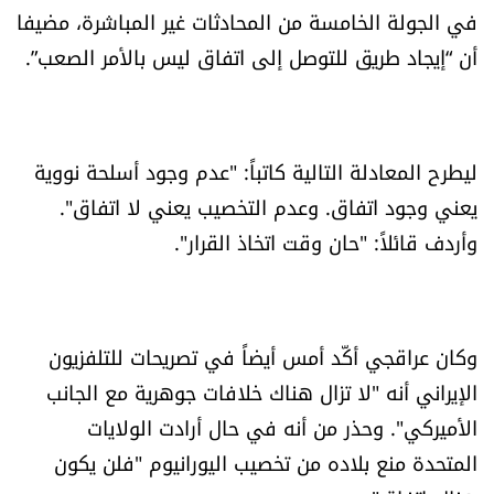
في الجولة الخامسة من المحادثات غير المباشرة، مضيفا
العالم
أن “إيجاد طريق للتوصل إلى اتفاق ليس بالأمر الصعب”.
الصحافة الإسرائيلية
ثقافة وفنون
ليطرح المعادلة التالية كاتباً: "عدم وجود أسلحة نووية
يعني وجود اتفاق. وعدم التخصيب يعني لا اتفاق".
فصل من كتاب
وأردف قائلاً: "حان وقت اتخاذ القرار".
اقرأ تضحك
كاميرا
وكان عراقجي أكّد أمس أيضاً في تصريحات للتلفزيون
الإيراني أنه "لا تزال هناك خلافات جوهرية مع الجانب
سجالات
الأميركي". وحذر من أنه في حال أرادت الولايات
صحّة وصحن
المتحدة منع بلاده من تخصيب اليورانيوم "فلن يكون