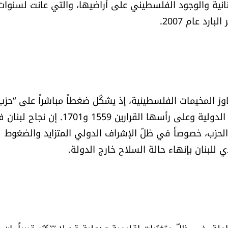
لبنانية والوجود الفلسطيني على أراضيها، والتي عانت لسنوات
رد عام 2007.
جاوز المخيمات الفلسطينية، إذ يشكّل ضغطاً مباشراً على “حزب
الله” لبدء مسار فعلي لتسليم سلاحه، استجابة للقرارات الدولية وعلى رأسها القرارين 1559 و1701. إ
لحزب، خصوصاً في ظلّ الإشراف الدولي المتزايد والضغوط
ي للبنان بإنهاء حالة السلاح خارج الدولة.