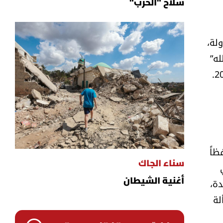
سلاح "الحزب"
دولة،
له”
ظاً
سناء الجاك
دة،
أغنية الشيطان
لة