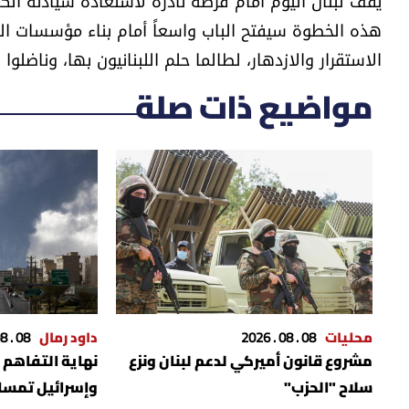
يقف لبنان اليوم أمام فرصة نادرة لاستعادة سيادته الكامل
هذه الخطوة سيفتح الباب واسعاً أمام بناء مؤسسات الدو
الاستقرار والازدهار، لطالما حلم اللبنانيون بها، وناضلوا 
مواضيع ذات صلة
محليات
08 . 08 . 2026
داود رمال
08 . 08 . 2026
مشروع قانون أميركي لدعم لبنان ونزع
نهاية التفاهم ال
سلاح "الحزب"
وإسرائيل تمسك