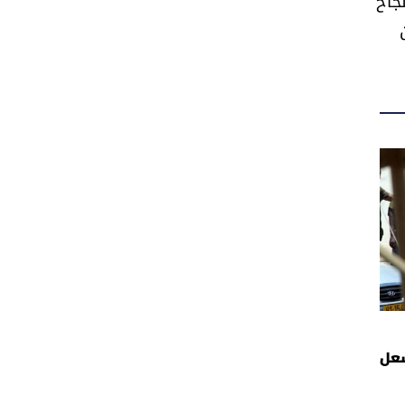
نجاح
 ملف أشعل