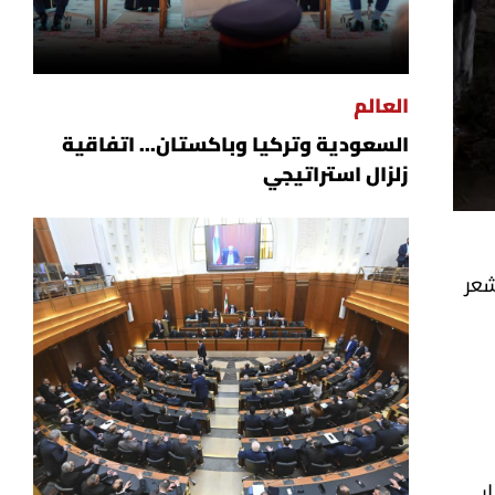
العالم
السعودية وتركيا وباكستان... اتفاقية
زلزال استراتيجي
شعر
ر