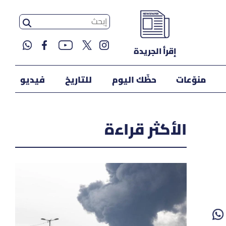
إقرأ الجريدة
منوّعات
حظّك اليوم
للتاريخ
فيديو
الأكثر قراءة