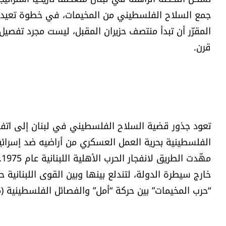
جمع السلاح الفلسطيني من المخيمات، في خطوة تعيد ال
المقرّر أن تبدأ منتصف حزيران المقبل، ليست مجرد تفصي
قرن.
الفلسطينية بحرية العمل العسكري من أراضيه ضد إسرائي
م
خارج سيطرة الدولة، لتندلع بينها وبين القوى اللبنانية ح
“حرب المخيمات” بين حركة “أمل” والفصائل الفلسطينية (1985-1988)، والتي أودت بحياة الآلاف.