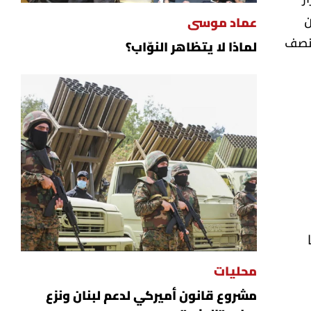
ن
عماد موسى
 نصف
لماذا لا يتظاهر النوّاب؟
محليات
مشروع قانون أميركي لدعم لبنان ونزع