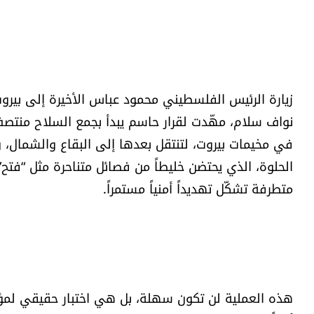
نواف سلام، مهّدت لقرار حاسم يبدأ بجمع السلاح منتصف 
في مخيمات بيروت، لتنتقل بعدها إلى البقاع والشمال، 
الحلوة، الذي يحتضن خليطاً من فصائل متناحرة مثل “فتح
متطرفة تشكّل تهديداً أمنياً مستمراً.
هذه العملية لن تكون سهلة، بل هي اختبار حقيقي لمؤسس