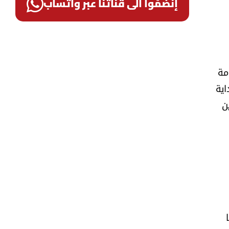
إنضمّوا الى قناتنا عبر واتساب
لحكومة
اية
ن