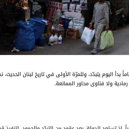
دأ اليوم يتبدّد، وللمرّة الأولى في تاريخ لبنان الحديث، ن
ادية ولا فتاوى محاور الممانعة.
اً، إذ تستعد الدولة، بعد عقود من التردّد والجمود، لتنفيذ قرا