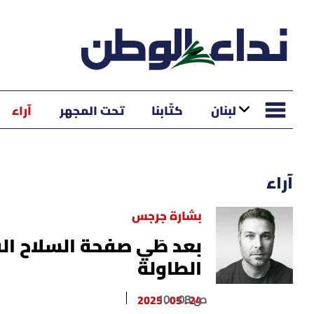
لبنان
كتّابنا
تحت المجهر
آراء
آراء
بشارة جرجس
بعد طَي صفحة السلاح ال
الطاولة
10 : 08 ص
24 . 05 . 2025