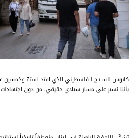
كابوس السلاح الفلسطيني الذي امتد لستة وخمسين عاماً ب
بأننا نسير على مسار سيادي حقيقي، من دون اجتهادات رم
تشكّل اللحظة الراهنة في لبنان منعطفاً تاريخياً استراتيجي