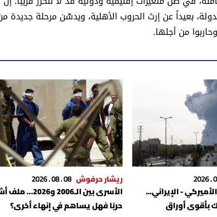
ة، في ظلّ متغيّرات إقليمية ودولية قد لا تتكرّر قريباً. إن 
لة، بعيداً عن إرث الحروب الأهلية، ويدشّن مرحلة جديدة من
وحاربوا من أجلها.
ريشار حرفوش
08 . 08 . 2026
أميركي - الإيراني...
الأسرى بين الـ2006 و2026…
 بأقوى أوراق
حربًا فهل يساهم في إنهاء أخرى؟