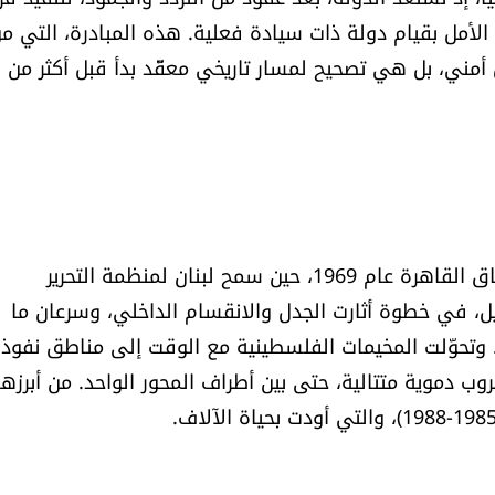
أمل بقيام دولة ذات سيادة فعلية. هذه المبادرة، التي م
ل أمني، بل هي تصحيح لمسار تاريخي معقّد بدأ قبل أكثر من
تعود جذور قضية السلاح الفلسطيني في لبنان إلى اتفاق القاهرة عام 1969، حين سمح لبنان لمنظمة التحرير
ل، في خطوة أثارت الجدل والانقسام الداخلي، وسرعان ما
هّدت الطريق لانفجار الحرب الأهلية اللبنانية عام 1975. وتحوّلت المخيمات الفلسطينية مع الوقت إلى مناطق نفوذ
روب دموية متتالية، حتى بين أطراف المحور الواحد. من أبرزها