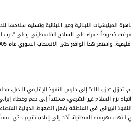
وضوح على إنهاء ظاهرة الميليشيات اللبنانية وغير اللبنانية وتسليم سلاحها لل
ي فرضت خطوطاً حمراء على السلاح الفلسطيني وعلى “حزب ال
يمية. واستمر هذا الواقع حتى الانسحاب السوري عام 2005.
 تحوّل “حزب الله” إلى حارس النفوذ الإقليمي البديل، محاف
تجاه نزع السلاح غير الشرعي، مستنداً إلى دعم وغطاء إيراني
جع النفوذ الإيراني في المنطقة بفعل الضغوط الدولية المتصاع
 انتهت بهزيمته الميدانية، أدّت إلى إعادة تقييم جدّي لمسأ