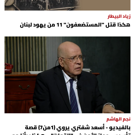
زياد البيطار
هكذا قتل "المستضعفون" 11 من يهود لبنان
نجم الهاشم
بالفيديو - أسعد شفتري يروي (1من7) قصة