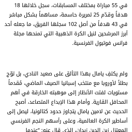
في 55 مباراة بمختلف المسابقات، سجل خلالها 18
الرياضة
هدفاً وقدّم 25 تمريرة حاسمة، مساهماً بشكل مباشر
في 43 هدفاً من أصل 102 سجلها الفريق، ما جعله أحد
منوّعات
أبرز المرشحين لنيل الكرة الذهبية التي تمنحها مجلة
حظّك اليوم
فرانس فوتبول الفرنسية.
للتاريخ
ولم يكتفِ يامال بهذا التألق على صعيد النادي، بل توّج
فيديو
بطلاً لأوروبا مع منتخب إسبانيا الصيف الماضي، مُقدماً
مستويات لفتت الأنظار إلى موهبته الخارقة في أهم
من نحن
المحافل القارية. وأمام هذا الإبداع المتصاعد، أصبح
الحديث عن لامين يامال يتجاوز حدود كتالونيا، ليصل إلى
للتواصل معنا
أساطير الكرة العالمية، وعلى رأسهم النجم الفرنسي
شروط الاستخدام
المعتزل زين الدين زيدان، الذي قال عنه: “عندما