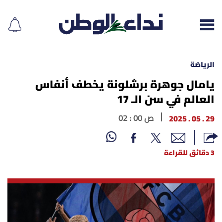
الرياضة
يامال جوهرة برشلونة يخطف أنفاس
العالم في سن الـ 17
إقرأ الجريدة
29 . 05 . 2025
02 : 00 ص
لبنان
الغلاف
3 دقائق للقراءة
نداء اليوم
محليات