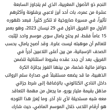
النجم ذو الأصول المغربية، الذي لم يتجاوز السابعة
العالم
عشرة من عمره، بات أحد أبرز لاعبي برشلونة وأكثرهم
الصحافة الإسرائيلية
تأثيراً، في مسيرة صاروخية لا تتكرر كثيراً. فبعد ظهوره
الأول مع الفريق الأول في 29 نيسان 2023، وهو بعمر
ثقافة وفنون
15 عاماً فقط، لم يحتج يامال سوى موسم واحد ليُثبت
للعالم أن موهبته ليست عابرة. وقد أصبح يامال، بحسب
فصل من كتاب
الصحف الإسبانية، من بين أعلى اللاعبين أجراً في
الفريق، بعد أن جدد عقده بشروط استثنائية تتضمن
اقرأ تضحك
حوافز مالية ضخمة، من بينها الفوز بجائزة الكرة
كاميرا
الذهبية، ما قد يضعه مستقبلاً في صدارة سلم الرواتب
داخل النادي الكتالوني، بالإضافة إلى شرط جزائي
سجالات
مذهل بقيمة مليار يورو، ما يجعل من مهمة التعاقد
معه شبه مستحيلة لأي نادٍ آخر. وما يُعزز هذا التوجه
صحّة وصحن
هو أرقام اللاعب خلال الموسم الماضي، حيث شارك