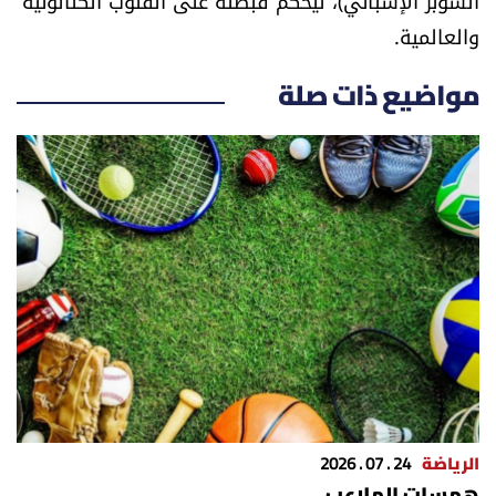
السوبر الإسباني)، ليُحكم قبضته على القلوب الكتالونية
والعالمية.
مواضيع ذات صلة
الرياضة
24 . 07 . 2026
همسات الملاعب