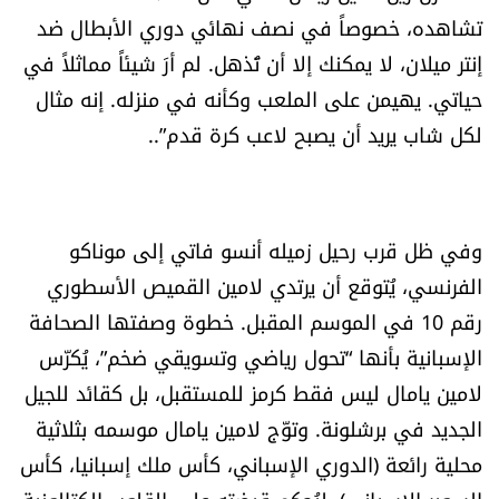
تشاهده، خصوصاً في نصف نهائي دوري الأبطال ضد
شروط الإشتراك
إنتر ميلان، لا يمكنك إلا أن تُذهل. لم أرَ شيئاً مماثلاً في
حياتي. يهيمن على الملعب وكأنه في منزله. إنه مثال
Digital solutions by
لكل شاب يريد أن يصبح لاعب كرة قدم”..
وفي ظل قرب رحيل زميله أنسو فاتي إلى موناكو
الفرنسي، يُتوقع أن يرتدي لامين القميص الأسطوري
رقم 10 في الموسم المقبل. خطوة وصفتها الصحافة
الإسبانية بأنها “تحول رياضي وتسويقي ضخم”، يُكرّس
لامين يامال ليس فقط كرمز للمستقبل، بل كقائد للجيل
الجديد في برشلونة. وتوّج لامين يامال موسمه بثلاثية
محلية رائعة (الدوري الإسباني، كأس ملك إسبانيا، كأس