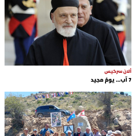
ألان سركيس
7 آب... يومٌ مجيد