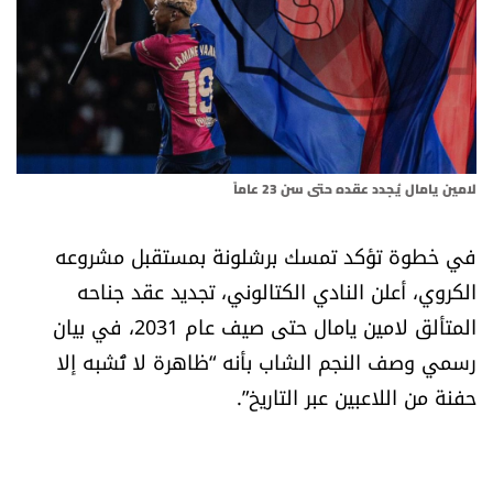
أسرار
متفرقات
نداء القرّاء
لامين يامال يُجدد عقده حتى سن 23 عاماً
خاص الموقع
في خطوة تؤكد تمسك برشلونة بمستقبل مشروعه
كتّابنا
الكروي، أعلن النادي الكتالوني، تجديد عقد جناحه
المتألق لامين يامال حتى صيف عام 2031، في بيان
تحت المجهر
رسمي وصف النجم الشاب بأنه “ظاهرة لا تُشبه إلا
آراء
حفنة من اللاعبين عبر التاريخ”.
اقتصاد