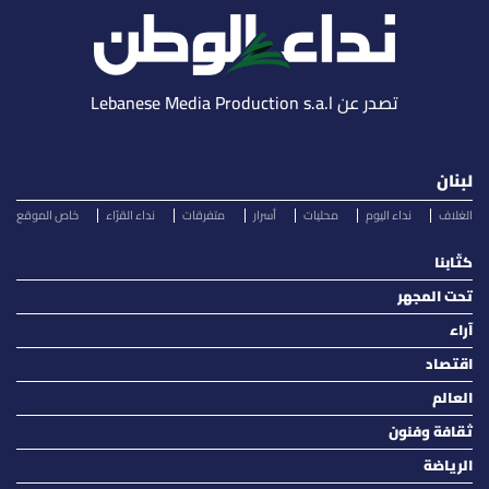
تصدر عن Lebanese Media Production s.a.l
لبنان
الغلاف
نداء اليوم
محليات
أسرار
متفرقات
نداء القرّاء
خاص الموقع
كتّابنا
تحت المجهر
آراء
اقتصاد
العالم
ثقافة وفنون
الرياضة