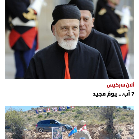
ألان سركيس
7 آب... يومٌ مجيد