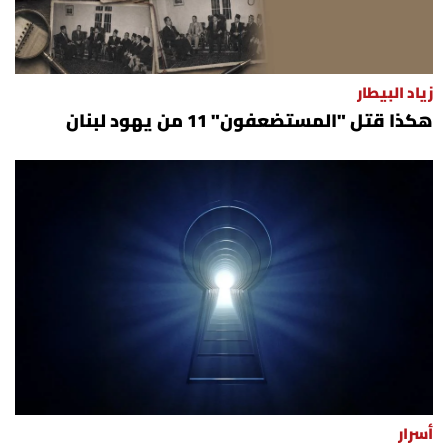
زياد البيطار
هكذا قتل "المستضعفون" 11 من يهود لبنان
أسرار