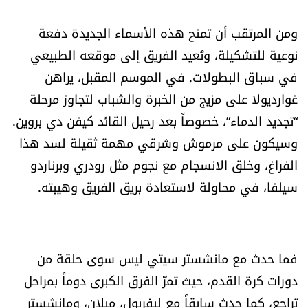
شروط الإشتراك
ومن المرتقب أن تمنح هذه الأسماء الجديدة دفعة
نوعية للتشكيلة، وتُعيد الفريق إلى موقعه الطبيعي
Digital solutions by
في سباق البطولات. في الموسم المقبل، يراهن
غوارديولا على مزيج من الخبرة والشباب لتجاوز مرحلة
“تجديد الدماء”، خصوصاً بعد رحيل القائد كيفن دي بروين.
وسيكون على مرموش وشرقي مهمة ثقيلة لسد هذا
الفراغ، وخلق الانسجام مع نجوم مثل رودري وبرناردو
سيلفا، في محاولة لاستعادة بريق الفريق وهيبته.
فما حدث مع مانشستر سيتي ليس سوى حلقة من
دورات كرة القدم، حيث تمرّ الفرق الكبرى دوماً بمراحل
تراجع، كما حدث سابقاً مع ليفربول، ميلان، ومانشستر