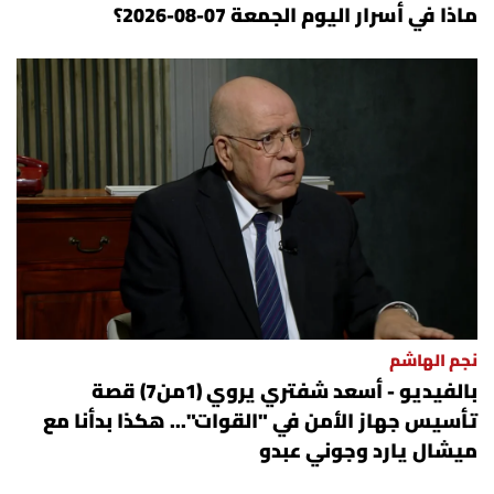
ماذا في أسرار اليوم الجمعة 07-08-2026؟
نجم الهاشم
بالفيديو - أسعد شفتري يروي (1من7) قصة
تأسيس جهاز الأمن في "القوات"... هكذا بدأنا مع
ميشال يارد وجوني عبدو