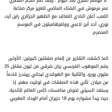
الرياضة
عمر مرموش في الشتاء الماضي لتعزيز مركز صناعة
اللعب، أعلن النادي التعاقد مع الظهير الجزائري راين آيت
منوّعات
نوري، أحد أبرز لاعبي وولفرهامبتون في الموسم
المنصرم.
حظّك اليوم
للتاريخ
كما كشفت التقارير عن إتمام صفقتين كبيرتين: الأولى
فيديو
بضم الموهوب الفرنسي ريان شرقي من ليون مقابل 35
مليون يورو، والثانية مع الهولندي تيجاني رييندرز قادماً
من ميلان. تأتي هذه الصفقات في توقيت مهم، إذ
من نحن
يستعد السيتي لخوض منافسات كأس العالم للأندية،
للتواصل معنا
حيث يبدأ مشواره يوم 18 حزيران أمام الوداد المغربي.
شروط الاستخدام