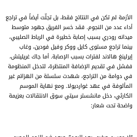
العالم
الأزمة لم تكن في النتائج فقط، بل تجلّت أيضاً في تراجع
الصحافة الإسرائيلية
أداء عدد من النجوم. فقد خسر الفريق جهود متوسط
ميدانه رودري بسبب إصابة خطيرة في الرباط الصليبي،
ثقافة وفنون
بينما تراجع مستوى كايل ووكر وفيل فودين، وغاب
إيرلينغ هالاند لفترات بسبب الإصابة. أما جاك غريليتش،
فصل من كتاب
ففشل في تقديم الإضافة المنتظرة، لتدخل المنظومة
في دوامة من التراجع، شهدت سلسلة من الهزائم غير
اقرأ تضحك
المألوفة في عهد غوارديولا. ومع نهاية الموسم
كاميرا
الكارثي، دخل مانشستر سيتي سوق الانتقالات بعزيمة
واضحة تحت شعار:
سجالات
صحّة وصحن
“لا موسم صفري بعد اليوم”. وبعد ضم النجم المصري