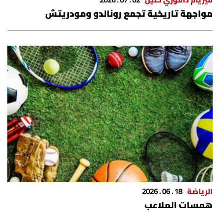
ميريام داموري خليل
02 . 07 . 2026
مواجهة تاريخية تجمع رونالدو ومودريتش
الرياضة
18 . 06 . 2026
همسات الملاعب