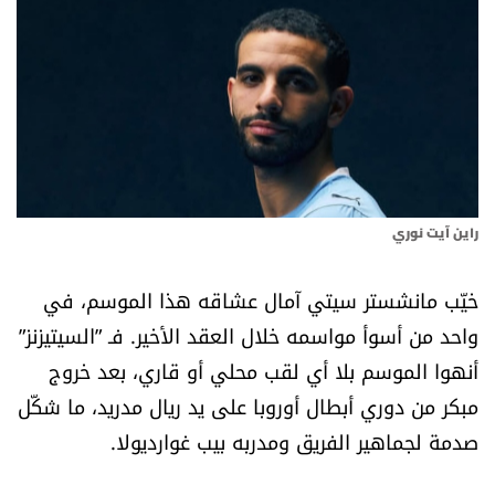
أسرار
متفرقات
نداء القرّاء
خاص الموقع
راين آيت نوري
كتّابنا
خيّب مانشستر سيتي آمال عشاقه هذا الموسم، في
واحد من أسوأ مواسمه خلال العقد الأخير. فـ ”السيتيزنز”
تحت المجهر
أنهوا الموسم بلا أي لقب محلي أو قاري، بعد خروج
آراء
مبكر من دوري أبطال أوروبا على يد ريال مدريد، ما شكّل
صدمة لجماهير الفريق ومدربه بيب غوارديولا.
اقتصاد