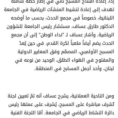
إذاً، إعادة افتتاح المسبح تأتي في إطار خطة شاملة
الرياضة
تهدف إلى إعادة تنشيط المنشآت الرياضية في الجامعة
اللبنانية، خصوصاً في مجمع الحدث، بحسب ما أوضحه
منوّعات
الدكتور طارق عساف، مستشار رئيس الجامعة للشؤون
الرياضية. وأشار عساف لـ "نداء الوطن" إلى أن مجمع
حظّك اليوم
الحدث يضم أيضاً ملعباً لكرة القدم، في حين يُعدّ
للتاريخ
المسبح الأولمبي، المصمَّم وفق المعايير الدولية
والمفتوح في الهواء الطلق، الوحيد من نوعه في
فيديو
لبنان، وأحد أجمل المسابح في المنطقة.
من نحن
ومن الناحية العملانية، يشرح عساف أنه تمّ تعيين لجنة
للتواصل معنا
تُشرف مباشرة على المسبح، يُشرف على عملها رئيس
دائرة النشاط الرياضي في الجامعة. أمّا اللجنة الفنية
شروط الاستخدام