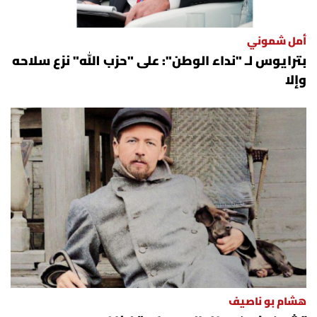
أمل شموني
بترايوس لـ "نداء الوطن": على "حزب الله" نزع سلاحه
وإلا
هشام بو ناصيف