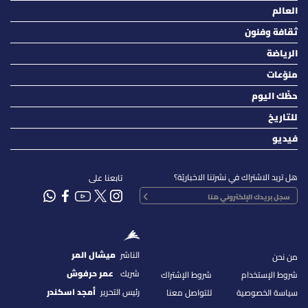
العالم
ثقافة وفنون
الرياضة
منوّعات
حظّك اليوم
للتاريخ
فيديو
هل تريد الاشتراك في نشرتنا الاخباريّة؟
تابعنا على
الناشر
ميشال المر
من نحن
شريك
عمر حرفوش
شروط الإستخدام
شروط الإشتراك
رئيس التحرير
أمجد اسكندر
سياسة الخصوصية
للتواصل معنا