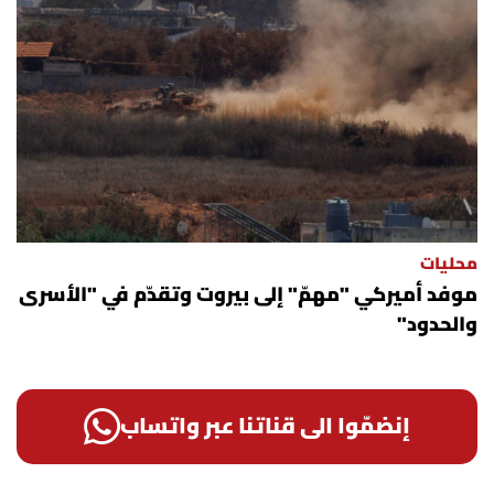
محليات
موفد أميركي "مهمّ" إلى بيروت وتقدّم في "الأسرى
والحدود"
إنضمّوا الى قناتنا عبر واتساب