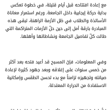
مع إعادة افتتاحه قبل أيام قليلة، في خطوة تعكس
العالم
بداية حركة إيجابية داخل الجامعة. ورغم استمرار معاناة
الصحافة الإسرائيلية
الأساتذة والطلاب في ظل الأزمة الراهنة، تبقى هذه
المبادرة بارقة أمل إلى حين حلّ الأزمات المتراكمة التي
ثقافة وفنون
طالت كلّ تفاصيل الجامعة ونشاطاتها وأهلها.
فصل من كتاب
اقرأ تضحك
وفي المعلومات، فإنّ المسبح قد أعيد فتحه بعد أكثر
من خمس سنوات على إغلاقه وبعد جهود كثيرة لإعادة
كاميرا
صيانته وتجهيزه تزامناً مع بدء تحسن الطقس وإمكانية
الاستفادة من الحرارة المعتدلة.
سجالات
صحّة وصحن