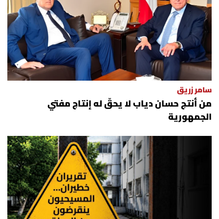
سامر زريق
من أنتج حسان دياب لا يحقّ له إنتاج مفتي
الجمهورية