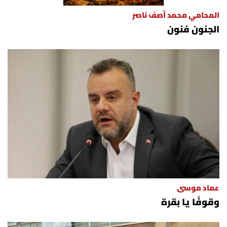
المحامي محمد آصف ناصر
الجنون فنون
عماد موسى
وقوفًا يا بقرة