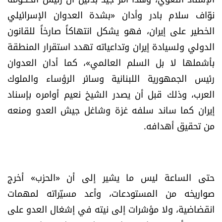
شروط الإشتراك
نوّاف سلام بادر وأدان «بشدة العدوان الإسرائيلي
الخطير على إيران، فهو يشكل انتهاكاً صارخاً للقانون
الدولي ولسيادة إيران وتداعياته تهدد استقرار المنطقة
Digital solutions by
بأشملها لا بل السلم العالمي»، كما أدان العدوان
رئيس الجمهورية اللبنانية وسائر الرؤساء والملوك
العرب، وذلك قبل أن يصدر الشيخ نعيم أوامره بإسناد
إيران كما ساند سلفه غزة وشاغل جيش العدو ومنعه
من تحقيق أهدافه.
حتى الساعة ليس ما يشير إلى أن «الحزب» أخرج
صواريخه من المستودعات، وأعد مسيّراته لمهمات
انقضاضية، ولا مؤشرات إلى نيته في إشغال العدو على