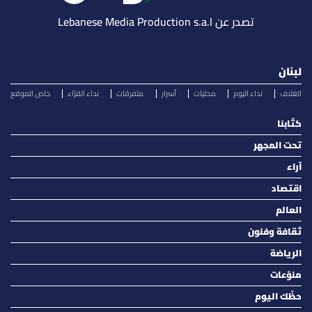
تصدر عن Lebanese Media Production s.a.l
لبنان
الغلاف
نداء اليوم
محليات
أسرار
متفرقات
نداء القرّاء
خاص الموقع
كتّابنا
تحت المجهر
آراء
اقتصاد
العالم
ثقافة وفنون
الرياضة
منوّعات
حظّك اليوم