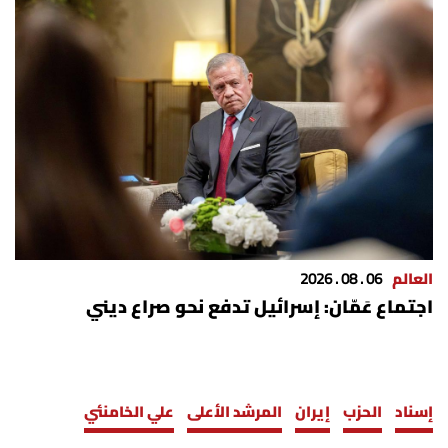
العالم
06 . 08 . 2026
اجتماع عَمّان: إسرائيل تدفع نحو صراع ديني
إسناد
الحزب
إيران
المرشد الأعلى
علي الخامنئي