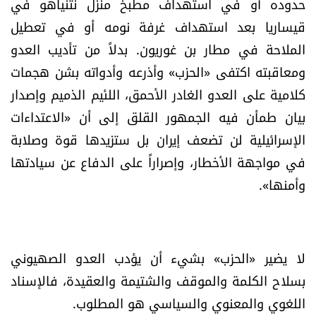
حدوده أو في استهداف مطبخ منزل نتنياهو في
قيساريا بعد استهداف غرفة نومه أو في تعطيل
الملاحة في مطار بن غوريون. بدلاً من تأديب العدو
ومعاقبته اكتفى «الحزب» وأذرعه وأدواته بشن هجمات
كلامية على العدو الغادر الأحمق، اللئيم الذميم وإصدار
بيان طمأن فيه الجمهور القلق إلى أن «الاعتداءات
الإسرائيلية لن تضعف إيران بل ستزيدها قوة وصلابة
في مواجهة الأخطار، وإصراراً على الدفاع عن سيادتها
وأمنها».
لا يضير «الحزب» بشيء أن يؤدب العدو الصهيوني
بسلاح الكلمة والموقف والشتيمة والعقيدة، فالإسناد
اللغوي والمعنوي والسياسي هو المطلوب.