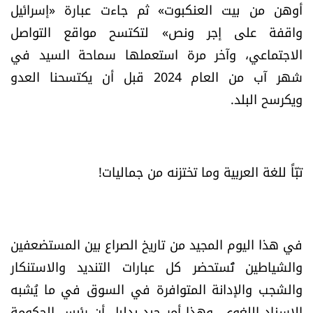
أوهن من بيت العنكبوت» ثم جاءت عبارة «إسرائيل
الرياضة
واقفة على إجر ونص» لتكتسح مواقع التواصل
الاجتماعي، وآخر مرة استعملها سماحة السيد في
منوّعات
شهر آب من العام 2024 قبل أن يكتسحنا العدو
حظّك اليوم
ويكرسح البلد.
للتاريخ
تبّاً للغة العربية وما تختزنه من جماليات!
فيديو
من نحن
في هذا اليوم المجيد من تاريخ الصراع بين المستضعفين
للتواصل معنا
والشياطين تُستحضر كل عبارات التنديد والاستنكار
والشجب والإدانة المتوافرة في السوق في ما يُشبه
شروط الاستخدام
الإسناد اللغوي، وهذا أمر جيد بدليل أن رئيس الحكومة