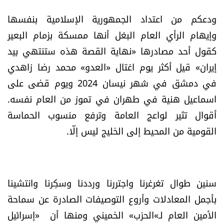
العالم
ودعكم من اعتداد الجمهورية الإسلامية بنفسها
وإيهام الرأي العام البغل أنها ممسكة بزمام البعير
الصحافة الإسرائيلية
كقول أحد مصادرها «نهاية القصة هذه ستنتهي بيد
إيران» قيل أكثر يوم اغتال «العدو» محمد رضا زاهدي
ثقافة وفنون
في دمشق في شهر نيسان 2024 ويوم قضى على
فصل من كتاب
اسماعيل هنية في طهران في تموز من العام نفسه.
أقوال تثير لواعج العامة وترفع منسوب الحماسة
اقرأ تضحك
القومية من المحيط إلى الخليج ليس إلّا.
كاميرا
سجالات
سنين طوال تغرغرنا واجتررنا ورددنا وسكِرنا وانتشينا
بأجمل المعادلات وأروع التوصيفات الصادرة عن سماحة
صحّة وصحن
الأمين العام لـ»الحزب» الخميني ومنها أن «إسرائيل