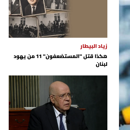
زياد البيطار
هكذا قتل "المستضعفون" 11 من يهود
لبنان