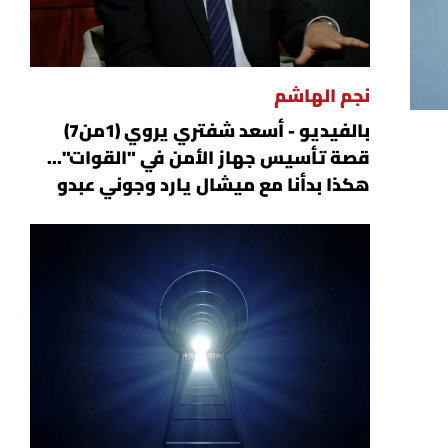
نجم الهاشم
بالفيديو - أسعد شفتري يروي (1من7)
قصة تأسيس جهاز الأمن في "القوات"...
هكذا بدأنا مع ميشال يارد وجوني عبدو