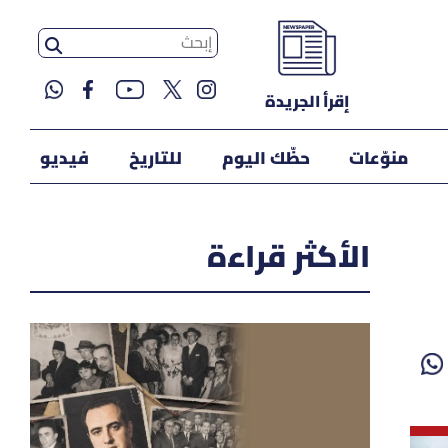
إقرأ الجريدة
منوّعات
حظّك اليوم
للتاريخ
فيديو
الأكثر قراءة