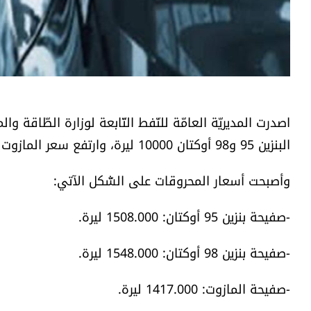
اصدرت المديريّة العامّة للنّفط التّابعة لوزارة الطّاقة وا
البنزين​ 95 و98 أوكتان 10000 ليرة، وارتفع سعر المازوت 16000 ليرة فيما بقي سعر الغاز على حاله.
وأصبحت أسعار المحروقات على الشّكل الآتي:
-صفيحة بنزين 95 أوكتان: 1508.000 ليرة.
-صفيحة بنزين 98 أوكتان: 1548.000 ليرة.
-صفيحة المازوت: 1417.000 ليرة.