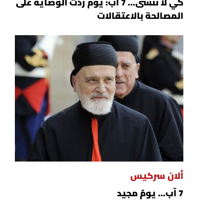
كي لا ننسى... 7 آب: يوم ردّت الوصاية على
المصالحة بالاعتقالات
ألان سركيس
7 آب... يومٌ مجيد