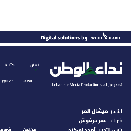
Digital solutions by
لبنان
كتّابنا
الغلاف
نداء اليوم
تصدر عن Lebanese Media Production s.a.l
ميشال المر
الناشر
عمر حرفوش
شريك
أمجد اسكندر
رئيس التحرير
من نحن
شروط ا