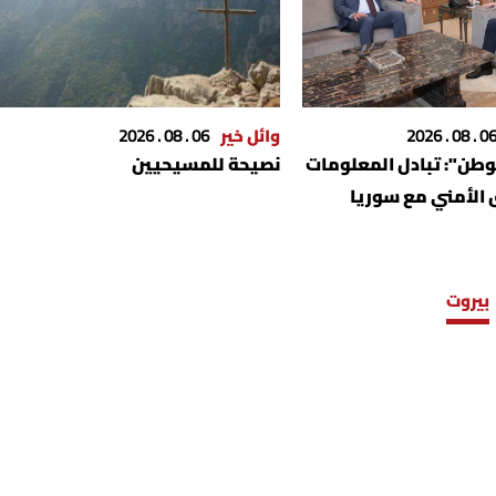
06 . 08 . 202
وائل خير
06 . 08 . 2026
الوطن": تبادل المعلومات
نصيحة للمسيحيين
 الأمني مع سوريا
بيروت