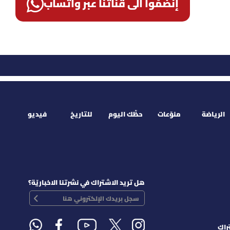
إنضمّوا الى قناتنا عبر واتساب
الرياضة
منوّعات
حظّك اليوم
للتاريخ
فيديو
هل تريد الاشتراك في نشرتنا الاخباريّة؟
راك