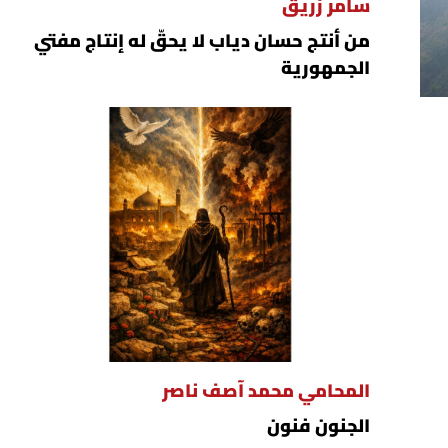
سامر زريق
من أنتج حسان دياب لا يحقّ له إنتاج مفتي
الجمهورية
المحامي محمد آصف ناصر
الجنون فنون