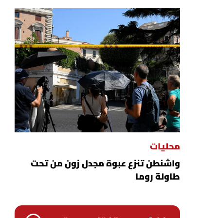
محليات
واشنطن تنزع عبوة مجدل زون من تحت
طاولة روما