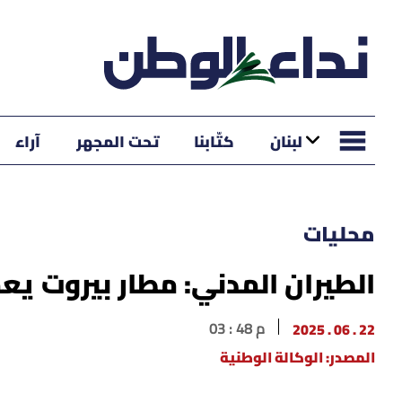
لبنان
كتّابنا
تحت المجهر
آراء
محليات
الطيران المدني: مطار بيروت ي
22 . 06 . 2025
03 : 48 م
المصدر: الوكالة الوطنية