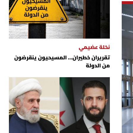
نخلة عضيمي
تقريران خطيران… المسيحيون ينقرضون
من الدولة