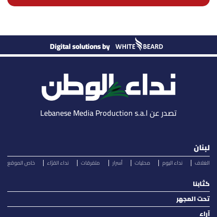
Digital solutions by
تصدر عن Lebanese Media Production s.a.l
لبنان
الغلاف
نداء اليوم
محليات
أسرار
متفرقات
نداء القرّاء
خاص الموقع
كتّابنا
تحت المجهر
آراء