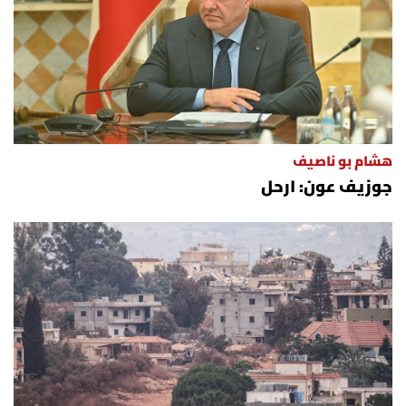
هشام بو ناصيف
جوزيف عون: ارحل