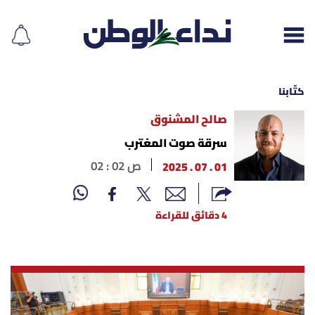
كتّابنا
صالح المشنوق
إقرأ الجريدة
سرقة صوت المغترب
01 . 07 . 2025
02 : 02 ص
لبنان
الغلاف
4 دقائق للقراءة
نداء اليوم
محليات