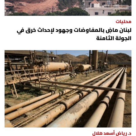
محليات
لبنان ماضٍ بالمفاوضات وجهود لإحداث خرق في
الجولة الثامنة
د. رياض أسعد هلال