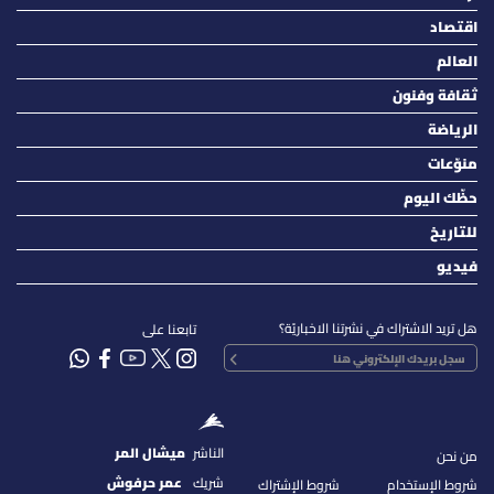
اقتصاد
العالم
ثقافة وفنون
الرياضة
منوّعات
حظّك اليوم
للتاريخ
فيديو
هل تريد الاشتراك في نشرتنا الاخباريّة؟
تابعنا على
الناشر
ميشال المر
من نحن
شريك
عمر حرفوش
شروط الإستخدام
شروط الإشتراك