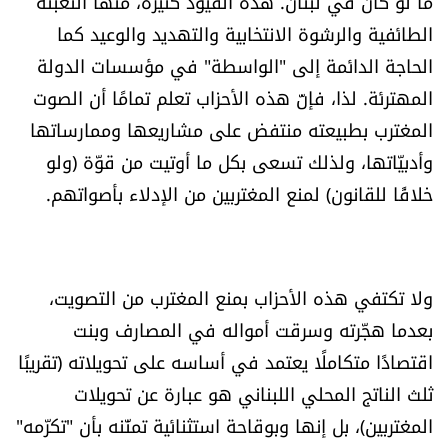
ما لو كان في لبنان. هذه القيود كثيرة، منها التعبئة
الطائفية والرشوة الانتخابية والتهديد والوعيد كما
الحاجة الدائمة إلى "الواسطة" في مؤسسات الدولة
المهترئة. لذا، فإنّ هذه الأحزاب تعلم تمامًا أن الصوت
المغترب بطبيعته منتفض على مشاريعها وممارساتها
وأدبيّاتها، ولذلك تسعى بكل ما أوتيت من قوّة (ولو
خلافًا للقانون) لمنع المغتربين من الإدلاء بأصواتهم.
ولا تكتفي هذه الأحزاب بمنع المغترب من التصويت،
بعدما هجّرته وسرقت أمواله في المصارف وبنت
اقتصادًا متكاملًا يعتمد في أساسه على تحويلاته (تقريبًا
ثلث الناتج المحلي اللبناني هو عبارة عن تحويلات
المغتربين)، بل إنها وبوقاحة استثنائية تمنّنه بأن "تكرّمه"