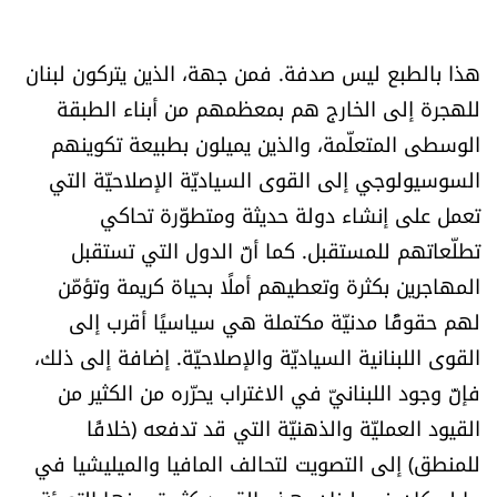
شروط الإشتراك
هذا بالطبع ليس صدفة. فمن جهة، الذين يتركون لبنان
Digital solutions by
للهجرة إلى الخارج هم بمعظمهم من أبناء الطبقة
الوسطى المتعلّمة، والذين يميلون بطبيعة تكوينهم
السوسيولوجي إلى القوى السياديّة الإصلاحيّة التي
تعمل على إنشاء دولة حديثة ومتطوّرة تحاكي
تطلّعاتهم للمستقبل. كما أنّ الدول التي تستقبل
المهاجرين بكثرة وتعطيهم أملًا بحياة كريمة وتؤمّن
لهم حقوقًا مدنيّة مكتملة هي سياسيًا أقرب إلى
القوى اللبنانية السياديّة والإصلاحيّة. إضافة إلى ذلك،
فإنّ وجود اللبنانيّ في الاغتراب يحرّره من الكثير من
القيود العمليّة والذهنيّة التي قد تدفعه (خلافًا
للمنطق) إلى التصويت لتحالف المافيا والميليشيا في