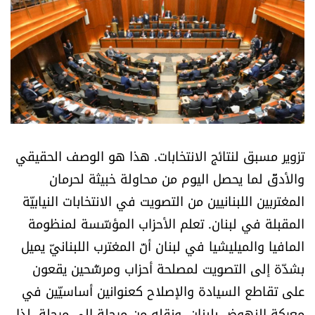
أسرار
متفرقات
نداء القرّاء
خاص الموقع
تزوير مسبق لنتائج الانتخابات. هذا هو الوصف الحقيقي
كتّابنا
والأدقّ لما يحصل اليوم من محاولة خبيثة لحرمان
المغتربين اللبنانيين من التصويت في الانتخابات النيابيّة
تحت المجهر
المقبلة في لبنان. تعلم الأحزاب المؤسّسة لمنظومة
المافيا والميليشيا في لبنان أنّ المغترب اللبنانيّ يميل
آراء
بشدّة إلى التصويت لمصلحة أحزاب ومرشّحين يقعون
على تقاطع السيادة والإصلاح كعنوانين أساسيّين في
اقتصاد
معركة النهوض بلبنان، ونقله من مرحلة إلى مرحلة، لذا