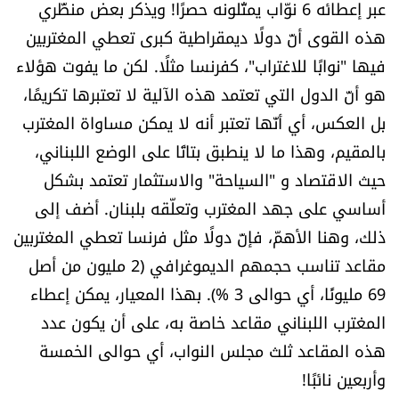
عبر إعطائه 6 نوّاب يمثّلونه حصرًا! ويذكر بعض منظّري
هذه القوى أنّ دولًا ديمقراطية كبرى تعطي المغتربين
فيها "نوابًا للاغتراب"، كفرنسا مثلًا. لكن ما يفوت هؤلاء
هو أنّ الدول التي تعتمد هذه الآلية لا تعتبرها تكريمًا،
بل العكس، أي أنّها تعتبر أنه لا يمكن مساواة المغترب
بالمقيم، وهذا ما لا ينطبق بتاتًا على الوضع اللبناني،
حيث الاقتصاد و "السياحة" والاستثمار تعتمد بشكل
أساسي على جهد المغترب وتعلّقه بلبنان. أضف إلى
ذلك، وهنا الأهمّ، فإنّ دولًا مثل فرنسا تعطي المغتربين
مقاعد تناسب حجمهم الديموغرافي (2 مليون من أصل
69 مليونًا، أي حوالى 3 %). بهذا المعيار، يمكن إعطاء
المغترب اللبناني مقاعد خاصة به، على أن يكون عدد
هذه المقاعد ثلث مجلس النواب، أي حوالى الخمسة
وأربعين نائبًا!