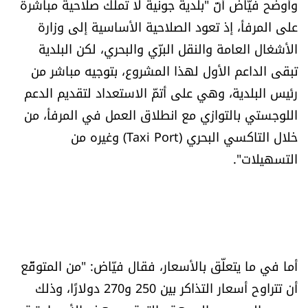
وأوضح فيّاض أنّ "بلدية جونية لا تملك صلاحية مباشرة
على المرفأ، إذ تعود الصلاحية الأساسية إلى وزارة
الأشغال العامة والنقل البرّي والبحري، لكن البلدية
تبقى الداعم الأول لهذا المشروع، بتوجيه مباشر من
رئيس البلدية، وهي على أتمّ الاستعداد لتقديم الدعم
اللوجستي بالتوازي مع انطلاق العمل في المرفأ، من
خلال التاكسي البحري (Taxi Port) وغيره من
التسهيلات".
أما في ما يتعلّق بالأسعار، فقال فيّاض: "من المتوقّع
أن تتراوح أسعار التذاكر بين 250 و270 دولارًا، وذلك