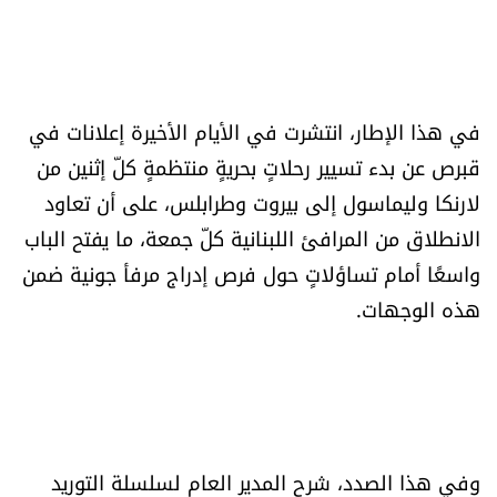
شروط الإشتراك
Digital solutions by
في هذا الإطار، انتشرت في الأيام الأخيرة إعلانات في
قبرص عن بدء تسيير رحلاتٍ بحريةٍ منتظمةٍ كلّ إثنين من
لارنكا وليماسول إلى بيروت وطرابلس، على أن تعاود
الانطلاق من المرافئ اللبنانية كلّ جمعة، ما يفتح الباب
واسعًا أمام تساؤلاتٍ حول فرص إدراج مرفأ جونية ضمن
هذه الوجهات.
وفي هذا الصدد، شرح المدير العام لسلسلة التوريد