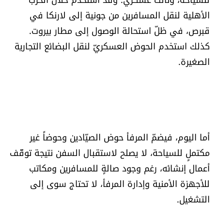
الرياضة
الأهلية لنقل المسافرين من جونية إلى لارنكا في
قبرص، في ظلّ استحالة الوصول إلى مطار بيروت.
منوّعات
كذلك استخدم الحوض العسكريّ لنقل البضائع التجارية
الصغيرة.
حظّك اليوم
للتاريخ
فيديو
أما اليوم، فيضمّ المرفأ حوض الصيّادين وحوضاً غير
مكتملٍ للسياحة، لا يصلح لاستقبال السفن نتيجة توقّف
من نحن
أعمال إنشائه، رغم وجود صالةٍ للمسافرين ومكاتب
للأجهزة الأمنية وإدارة المرفأ، لا تحتاج سوى إلى
للتواصل معنا
التشغيل.
شروط الاستخدام