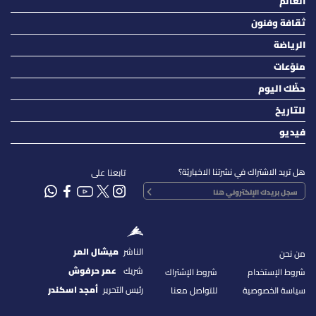
العالم
ثقافة وفنون
الرياضة
منوّعات
حظّك اليوم
للتاريخ
فيديو
هل تريد الاشتراك في نشرتنا الاخباريّة؟
تابعنا على
الناشر
ميشال المر
من نحن
شريك
عمر حرفوش
شروط الإستخدام
شروط الإشتراك
رئيس التحرير
أمجد اسكندر
سياسة الخصوصية
للتواصل معنا