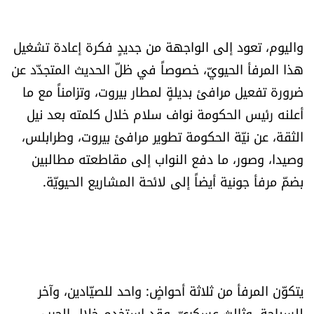
العالم
واليوم، تعود إلى الواجهة من جديدٍ فكرة إعادة تشغيل
الصحافة الإسرائيلية
هذا المرفأ الحيويّ، خصوصاً في ظلّ الحديث المتجدّد عن
ضرورة تفعيل مرافئ بديلةٍ لمطار بيروت، وتزامناً مع ما
ثقافة وفنون
أعلنه رئيس الحكومة نواف سلام خلال كلمته بعد نيل
فصل من كتاب
الثقة، عن نيّة الحكومة تطوير مرافئ بيروت، وطرابلس،
وصيدا، وصور، ما دفع النواب إلى مقاطعته مطالبين
اقرأ تضحك
بضمّ مرفأ جونية أيضاً إلى لائحة المشاريع الحيويّة.
كاميرا
سجالات
صحّة وصحن
يتكوّن المرفأ من ثلاثة أحواضٍ: واحد للصيّادين، وآخر
للسياحة، وثالث عسكريّ. وقد استخدم خلال الحرب