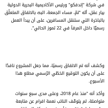
في شركة "إندفكو" ورئيس الأكاديمية البحرية الدولية
بيار عقل، أنّه "تمّ، مساء الجمعة، البتّ بالاتفاق المتعلّق
بالباخرة التي ستنقل المسافرين، على أن يبدأ العمل
رسميًّا داخل المرفأ في 22 تموز الحالي".
وكشف أنه تم الاتفاق رسميًا، مما جعل المشروع نافذًا
على أن يكون التوقيع الخطّي الرّسمي مطلع هذا
الأسبوع.
وأكد أنه "منذ عام 2018، وعلى مدى سبع سنوات
متواصلة، لم يتوقّف النائب نعمة افرام عن متابعة