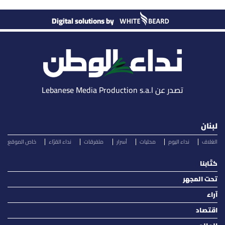
Digital solutions by
تصدر عن Lebanese Media Production s.a.l
لبنان
الغلاف
نداء اليوم
محليات
أسرار
متفرقات
نداء القرّاء
خاص الموقع
كتّابنا
تحت المجهر
آراء
اقتصاد