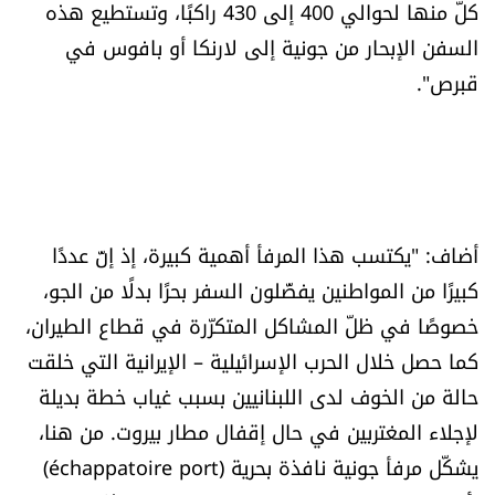
كلّ منها لحوالي 400 إلى 430 راكبًا، وتستطيع هذه
السفن الإبحار من جونية إلى لارنكا أو بافوس في
قبرص".
أضاف: "يكتسب هذا المرفأ أهمية كبيرة، إذ إنّ عددًا
كبيرًا من المواطنين يفضّلون السفر بحرًا بدلًا من الجو،
خصوصًا في ظلّ المشاكل المتكرّرة في قطاع الطيران،
كما حصل خلال الحرب الإسرائيلية – الإيرانية التي خلقت
حالة من الخوف لدى اللبنانيين بسبب غياب خطة بديلة
لإجلاء المغتربين في حال إقفال مطار بيروت. من هنا،
يشكّل مرفأ جونية نافذة بحرية (échappatoire port)