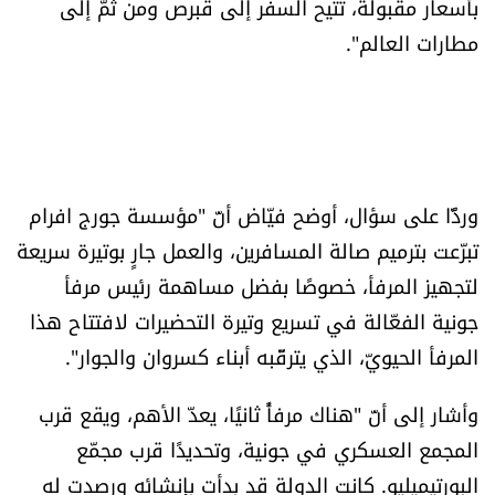
بأسعار مقبولة، تتيح السفر إلى قبرص ومن ثمّ إلى
مطارات العالم".
وردًّا على سؤال، أوضح فيّاض أنّ "مؤسسة جورج افرام
تبرّعت بترميم صالة المسافرين، والعمل جارٍ بوتيرة سريعة
لتجهيز المرفأ، خصوصًا بفضل مساهمة رئيس مرفأ
جونية الفعّالة في تسريع وتيرة التحضيرات لافتتاح هذا
المرفأ الحيويّ، الذي يترقّبه أبناء كسروان والجوار".
وأشار إلى أنّ "هناك مرفأً ثانيًا، يعدّ الأهم، ويقع قرب
المجمع العسكري في جونية، وتحديدًا قرب مجمّع
البورتيميليو. كانت الدولة قد بدأت بإنشائه ورصدت له