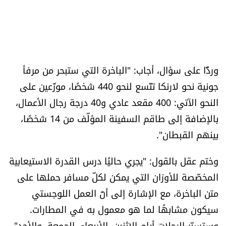
وردًّا على سؤال، أجاب: "الباخرة التي ستبحر من مرفأ
جونية نحو لارنكا تتّسع لنحو 440 شخصًا، موزّعين على
النحو الآتي: 400 مقعد عادي و40 درجة رجال الأعمال،
بالإضافة إلى طاقم السفينة المؤلّف من 14 شخصًا،
بينهم القبطان".
وختم عقل بالقول: "يجري حاليًا درس القدرة الاستيعابية
المخصّصة للأوزان التي يمكن لكلّ مسافر حملها على
متن الباخرة، مع الإشارة إلى أنّ العمل اللوجستي
سيكون مشابهًا لما هو معمول به في المطارات.
وستسيّر الرحلات أيام الاثنين، الأربعاء، الجمعة، والأحد".