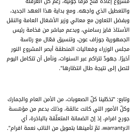
مشروع إعادة فتح مرفأ جونيه، رغم كل العرقلة
والتعطيل الذي واجهه. ومع بداية هذا العهد الجديد،
وبفضل التعاون مع معالي وزير الأشغال العامة والنقل
الأستاذ فايز رسامني، وبدعم مباشر من فخامة رئيس
الجمهورية جوزاف عون، وتنسيق فعّال مع رئاسة
مجلس الوزراء وفعاليات المنطقة أبصر المشروع النور
أخيرًا. جهودٌ تتراكم عبر السنوات، ونأمل أن تتكامل اليوم
لتصل إلى نتيجة طال انتظارها".
وتابع: "تخطّينا كلّ الصعوبات، من الأمن العام والجمارك
وكلّ الأمور التي كانت عالقة، وذلك بدعم من مؤسّسة
جورج افرام، إذ إنّ الضمانة المتعلّقة بالباخرة، أي
الـwarranty، تمّ تأمينها بتمويل من النائب نعمة افرام".