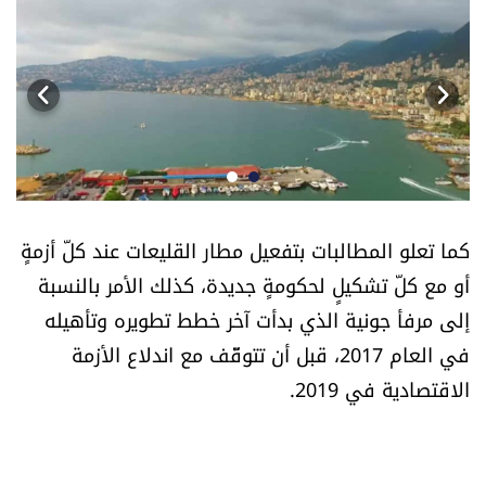
أسرار
متفرقات
نداء القرّاء
خاص الموقع
كما تعلو المطالبات بتفعيل مطار القليعات عند كلّ أزمةٍ
كتّابنا
أو مع كلّ تشكيلٍ لحكومةٍ جديدة، كذلك الأمر بالنسبة
إلى مرفأ جونية الذي بدأت آخر خطط تطويره وتأهيله
تحت المجهر
في العام 2017، قبل أن تتوقّف مع اندلاع الأزمة
الاقتصادية في 2019.
آراء
اقتصاد