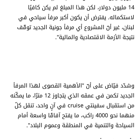
14 مليون دولار، لكن هذا المبلغ لم يكن كافيًا
لاستكماله. يفترض أن يكون أكبر مرفأ سياحي في
لبنان، غير أنّ المشروع أي مرفأ جونية الجديد توقّف
نتيجة الأزمة الاقتصادية والمالية".
وشدّد فيّاض على أنّ "الأهمية القصوى لهذا المرفأ
الجديد تكمن في عمقه الذي يتجاوز 12 مترًا، ما يمكّنه
من استقبال سفينتي cruise في آنٍ واحد، تنقل كلّ
منهما نحو 4000 راكب، ما يفتح آفاقًا واسعة أمام
السياحة والتنمية في المنطقة وعموم البلاد".