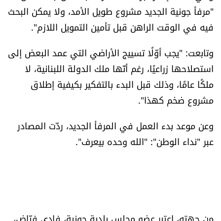
"مرفأ جونية الجديد مشروع طويل الأمد، ولا يمكن البحث
فيه في الوقت الراهن قبل تأمين التمويل اللازم".
وتابعت: "يجب أوّلًا تسييج الأراضي التي عمد البعض إلى
استصلاحها زراعيًا، رغم أنّها ملك الدولة اللبنانية، لا
ملكًا عامًا، وذلك قبل البدء بالتفكير بكيفية إطلاق
مشروع ضخم كهذا".
وعن موعد بدء العمل في المرفأ الجديد، ردّت المصادر
عبر "نداء الوطن": "الله وحده بيعرف".
من جهته، اعتبر عضو مجلس بلدية جونية، فادي فيّاض،