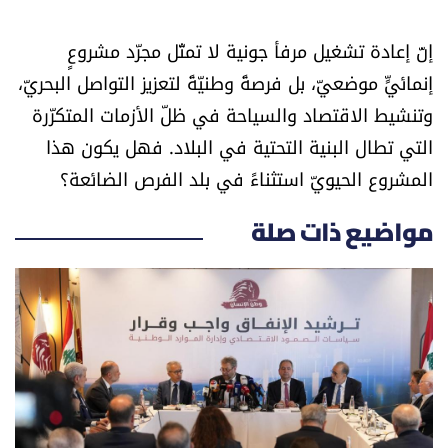
إنّ إعادة تشغيل مرفأ جونية لا تمثّل مجرّد مشروعٍ
إنمائيٍّ موضعيّ، بل فرصةً وطنيّةً لتعزيز التواصل البحريّ،
وتنشيط الاقتصاد والسياحة في ظلّ الأزمات المتكرّرة
التي تطال البنية التحتية في البلاد. فهل يكون هذا
المشروع الحيويّ استثناءً في بلد الفرص الضائعة؟
مواضيع ذات صلة