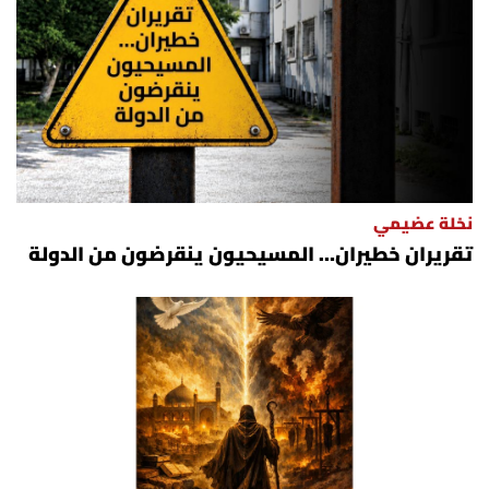
نخلة عضيمي
تقريران خطيران… المسيحيون ينقرضون من الدولة