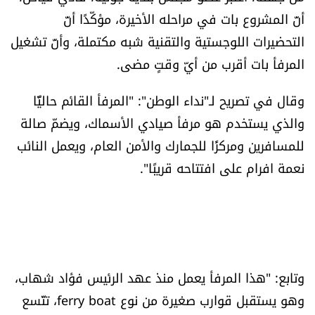
أنّ المشروع بات في مراحله الأخيرة، مؤكّدًا أنّ
التحضيرات اللوجستية والتقنية شبه مكتملة، وأنّ تشغيل
المرفأ بات أقرب من أيّ وقتٍ مضى.
وقال في تصريح لـ"نداء الوطن": "المرفأ القائم حاليًّا
والذي يستخدم هو مرفأ صيادي الأسماك، ويضمّ صالة
للمسافرين ومركزًا للجمارك والأمن العام، ويعمل النائب
نعمة افرام على افتتاحه قريبًا".
وتابع: "هذا المرفأ يعمل منذ عهد الرئيس فؤاد شهاب،
وهو يستقبل قوارب صغيرة من نوع ferry boat، تتّسع