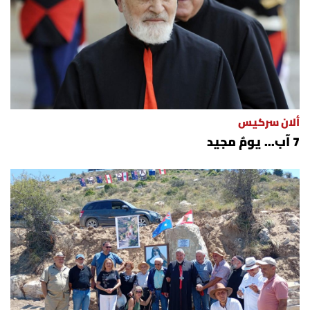
العالم
الصحافة الإسرائيلية
ثقافة وفنون
ألان سركيس
فصل من كتاب
7 آب... يومٌ مجيد
اقرأ تضحك
كاميرا
سجالات
صحّة وصحن