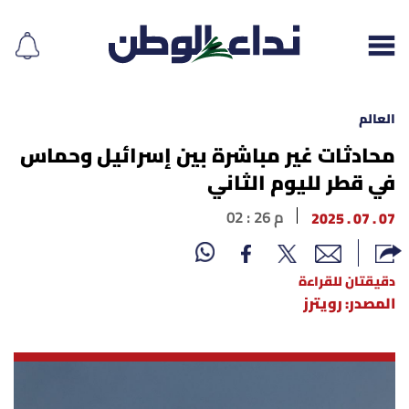
العالم
محادثات غير مباشرة بين إسرائيل وحماس
في قطر لليوم الثاني
إقرأ الجريدة
07 . 07 . 2025
02 : 26 م
لبنان
الغلاف
دقيقتان للقراءة
المصدر: رويترز
نداء اليوم
محليات