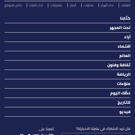
الغلاف
نداء اليوم
محليات
أسرار
متفرقات
نداء القرّاء
خاص الموقع
كتّابنا
تحت المجهر
آراء
اقتصاد
العالم
ثقافة وفنون
الرياضة
منوّعات
حظّك اليوم
للتاريخ
فيديو
هل تريد الاشتراك في نشرتنا الاخباريّة؟
تابعنا على