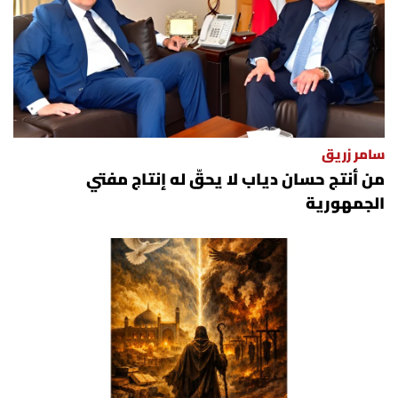
سامر زريق
من أنتج حسان دياب لا يحقّ له إنتاج مفتي
الجمهورية