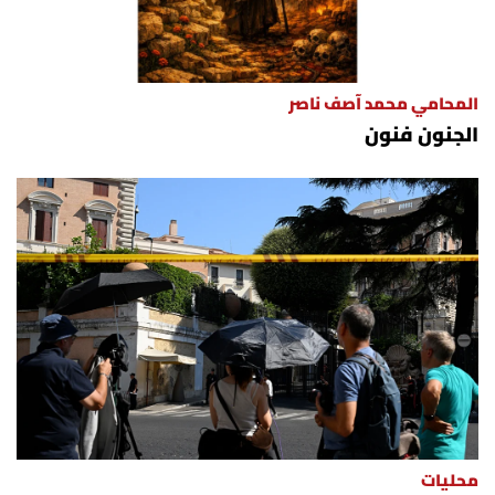
المحامي محمد آصف ناصر
الجنون فنون
محليات