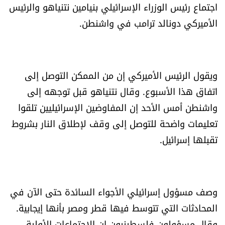
اجتماع رئيس الوزراء الإسرائيلي بنيامين نتنياهو والرئيس
العالم
الأميركي دونالد ترامب في واشنطن.
الصحافة الإسرائيلية
ثقافة وفنون
ويقول الرئيس الأميركي إن من الممكن التوصل إلى
اتفاق هذا الأسبوع. وقال نتنياهو قبل توجهه إلى
فصل من كتاب
واشنطن أمس الأحد إن المفاوضين الإسرائيليين تلقوا
تعليمات واضحة للتوصل إلى وقف لإطلاق النار بشروط
اقرأ تضحك
تقبلها إسرائيل.
كاميرا
سجالات
وصف مسؤول إسرائيلي الأجواء السائدة حتى الآن في
المحادثات التي تتوسط فيها قطر ومصر بأنها إيجابية.
صحّة وصحن
وقال مسؤولون فلسطينيون إن الاجتماعات الأولية