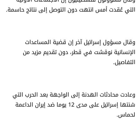
الرياضة
التي عُقدت أمس انتهت دون التوصل إلى نتائج حاسمة.
منوّعات
وقال مسؤول إسرائيل آخر إن قضية المساعدات
حظّك اليوم
الإنسانية نوقشت في قطر، دون تقديم مزيد من
للتاريخ
التفاصيل.
فيديو
وعادت محادثات الهدنة إلى الواجهة بعد الحرب التي
شنتها إسرائيل على مدى 12 يوما ضد إيران الداعمة
من نحن
لحماس.
للتواصل معنا
شروط الاستخدام