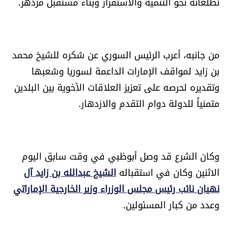
تطلعاته نحو التنمية والاستقرار وبناء مستقبل مزدهر.
الرياضة
منوّعات
من جانبه، أعرب الرئيس السوري عن شكره للشيخ محمد
حظّك اليوم
بن زايد لمواقف الإمارات الداعمة لسوريا وشعبها
وتقديره لحرصه على تعزيز العلاقات الأخوية بين البلدين
للتاريخ
متمنياً للدولة دوام التقدم والازدهار.
فيديو
وكان الشرع قد وصل أبوظبي في وقت سابق اليوم
من نحن
الاثنين وكان في استقباله
الشيخ عبدالله بن زايد آل
نهيان نائب رئيس مجلس الوزراء وزير الخارجية الإماراتي
للتواصل معنا
وعدد من كبار المسئولين.
شروط الاستخدام