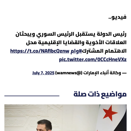
شروط الإشتراك
فيديو..
Digital solutions by
رئيس الدولة يستقبل الرئيس السوري ويبحثان
العلاقات الأخوية والقضايا الإقليمية محل
الاهتمام المشترك
#وام
https://t.co/NAfIbcQznw
pic.twitter.com/0CCcHneVXz
— وكالة أنباء الإمارات (@wamnews)
July 7, 2025
مواضيع ذات صلة