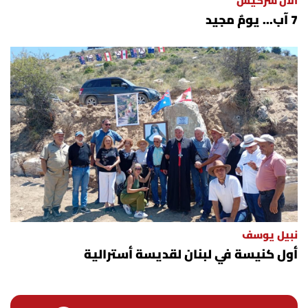
ألان سركيس
7 آب... يومٌ مجيد
نبيل يوسف
أول كنيسة في لبنان لقديسة أسترالية