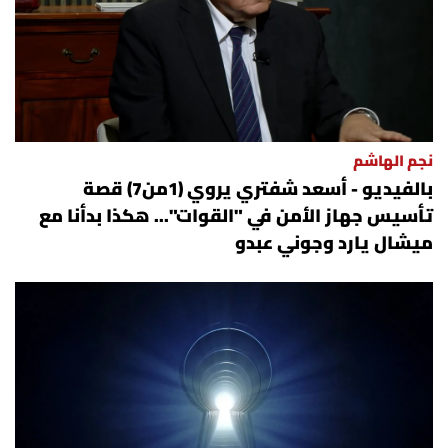
نجم الهاشم
بالفيديو - أسعد شفتري يروي (1من7) قصة
تأسيس جهاز الأمن في "القوات"... هكذا بدأنا مع
ميشال يارد وجوني عبدو