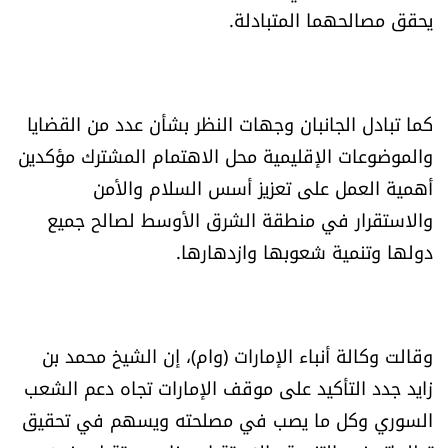
يحقق مصالحهما المتبادلة.
العالم
الصحافة الإسرائيلية
كما تبادل الجانبان وجهات النظر بشأن عدد من القضايا
ثقافة وفنون
والموضوعات الإقليمية محل الاهتمام المشترك مؤكدين
أهمية العمل على تعزيز أسس السلام والأمن
فصل من كتاب
والاستقرار في منطقة الشرق الأوسط لصالح جميع
اقرأ تضحك
دولها وتنمية شعوبها وازدهارها.
كاميرا
وقالت وكالة أنباء الإمارات (وام)، إن الشيخ محمد بن
سجالات
زايد جدد التأكيد على موقف الإمارات تجاه دعم الشعب
صحّة وصحن
السوري وكل ما يصب في مصلحته ويسهم في تحقيق