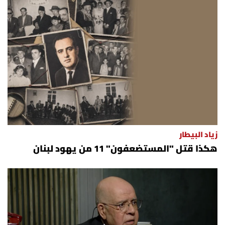
زياد البيطار
هكذا قتل "المستضعفون" 11 من يهود لبنان