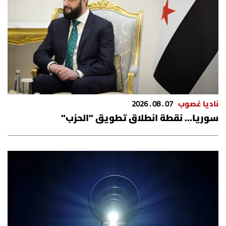
ناديا غصوب
07 . 08 . 2026
سوريا... نقطة انطلاق تطويق "الحزب"