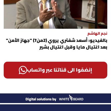
نجم الهاشم
بالفيديو: أسعد شفتري يروي (2من7) "جهاز الأمن"
بعد اغتيال مايا وقبل اغتيال بشير
إنضمّوا الى قناتنا عبر واتساب
Digital solutions by