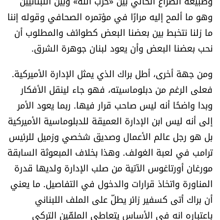
وطبيعة الصراع الحالي بين «حزب الله» وبين اللبنانيين
الرياضة
وهو ما ألمح إليه مرارًا في مؤتمره الصحافي وقوله إننا
ما زلنا نتخبط بين بعضنا البعض كطوائف والمطلوب أن
منوّعات
نحب بعضنا البعض وأن يعود لبنان جوهرة الشرق.
حظّك اليوم
ومن جهة أخرى، أطل براك الذي يمثل الإدارة الأميركية.
فعلى الرغم من دبلوماسيته، فهو جاء لينقل الأفكار
للتاريخ
وبدا واضحًا أنه ليس صاحب قرار فيها. ربما يعود الأمر
إلى أنه ليس ابن الإدارة العميقة للدبلوماسية الأميركية
فيديو
بل هو رجل عالم الأعمال وصديق شخصي وزميل للرئيس
ترامب في لعبة الغولف. وهذا بخلاف المبعوثة السابقة
من نحن
مورغان أورتاغوس الآتية من صلب الإدارة ولديها قدرة
المناورة واتخاذ قرارات والدخول في التفاصيل. ما يعني
للتواصل معنا
أن براك أتى كسفير زائر يطلّ على الملف اللبناني
شروط الاستخدام
باعتباره انه في الأساس يتعاطى الملفّين التركي