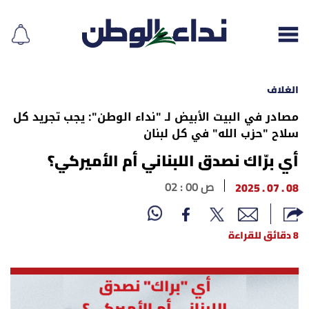
الغلاف
مصادر في البيت الأبيض لـ "نداء الوطن": يجب تجريد كل
سلاح "حزب الله" في كل لبنان
إقرأ الجريدة
أي برّاك نصدق اللبناني أم الأميركي؟
لبنان
08 . 07 . 2025
02 : 00 ص
الغلاف
8 دقائق للقراءة
نداء اليوم
محليات