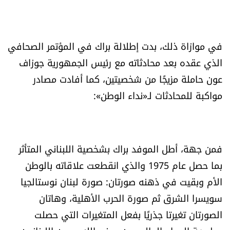
العالم
الصحافة الإسرائيلية
في موازاة ذلك، بدت إطلالة براك في المؤتمر الصحافي
الذي عقده بعد محادثاته مع رئيس الجمهورية جوزاف
ثقافة وفنون
عون حاملة مزيجًا من شخصيتين، كما أفادت مصادر
مواكبة للمحادثات لـ«نداء الوطن»:
فصل من كتاب
اقرأ تضحك
فمن جهة، أطل الموفد براك بشخصية اللبناني المتأثر
كاميرا
بما حصل عام 1975 والذي انقطعت علاقاته بالوطن
الأم وبقيت في ذهنه صورتان: صورة لبنان نوستالجيا
سجالات
سويسرا الشرق ثم صورة الحرب الأهلية، وهاتان
صحّة وصحن
الصورتان تغيرتا جذريًا بفعل المتغيرات التي حصلت