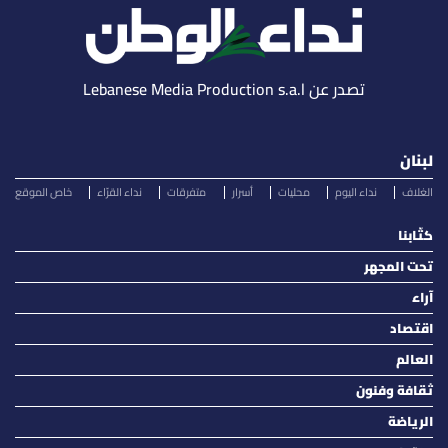
تصدر عن Lebanese Media Production s.a.l
لبنان
الغلاف
نداء اليوم
محليات
أسرار
متفرقات
نداء القرّاء
خاص الموقع
كتّابنا
تحت المجهر
آراء
اقتصاد
العالم
ثقافة وفنون
الرياضة