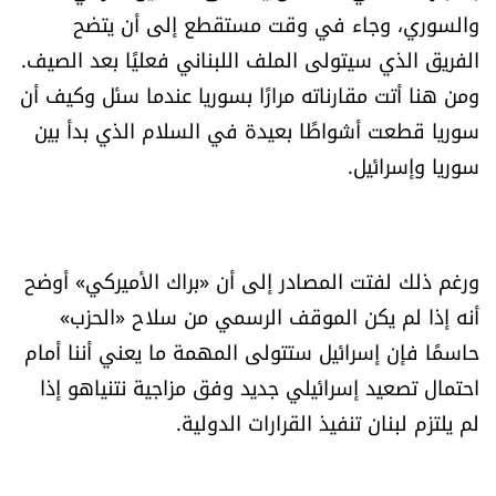
والسوري، وجاء في وقت مستقطع إلى أن يتضح
شروط الإشتراك
الفريق الذي سيتولى الملف اللبناني فعليًا بعد الصيف.
ومن هنا أتت مقارناته مرارًا بسوريا عندما سئل وكيف أن
Digital solutions by
سوريا قطعت أشواطًا بعيدة في السلام الذي بدأ بين
سوريا وإسرائيل.
ورغم ذلك لفتت المصادر إلى أن «براك الأميركي» أوضح
أنه إذا لم يكن الموقف الرسمي من سلاح «الحزب»
حاسمًا فإن إسرائيل ستتولى المهمة ما يعني أننا أمام
احتمال تصعيد إسرائيلي جديد وفق مزاجية نتنياهو إذا
لم يلتزم لبنان تنفيذ القرارات الدولية.