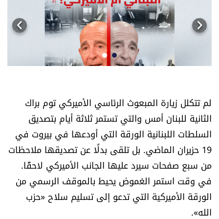
أسرار
متفرقات
نداء القرّاء
الم
خاص الموقع
لم تتكلل زيارة المبعوث الرئاسي الأميركي توم براك
الثانية للبنان أمس والتي تستمر ثلاثة أيام بتصديق
كتّابنا
السلطات اللبنانية الورقة التي أودعها في بيروت في
تحت المجهر
19 حزيران الماضي. بل تلقى بدلًا عن تصديقها ملاحظات
من سبع صفحات سيرد عليها الجانب الأميركي لاحقًا.
آراء
في وقت استمر الغموض يحيط بالموقف الرسمي من
الورقة الأميركية التي تدعو إلى تسليم سلاح «حزب
اقتصاد
الله».