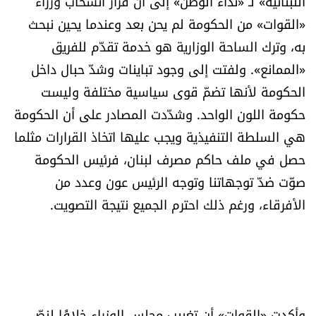
اللبنانية» لـ «نداء الوطن» إلى أن قرار انسحاب وزراء
«القوات» من الحكومة لم يحن بعد وعندما يحين نبحث
به، وترك الساحة الوزارية هو خدمة تقدّم للفريق
«الممانع». ولفتت إلى وجود تباينات وشدّ حبال داخل
الحكومة لأنها تضمّ قوى سياسية مختلفة وليست
حكومة اللون الواحد. وشدّدت المصادر على أن الحكومة
هي السلطة التنفيذية ويجب عليها اتخاذ القرارات مثلما
حصل في ملف حاكم مصرف لبنان، فرئيس الحكومة
صوّت ضدّ توجهاتنا وتوجه الرئيس عون وعدد من
الأفرقاء، ورغم ذلك احترم الجميع نتيجة التصويت.
وأكدت «القوات» أن تغييب مجلس الوزراء خلافًا لنصّ