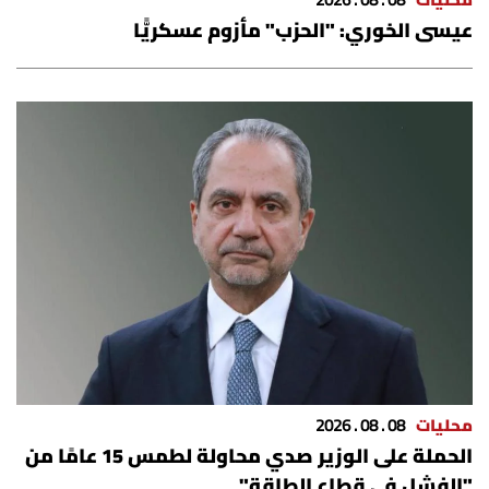
محليات
08 . 08 . 2026
عيسى الخوري: "الحزب" مأزوم عسكريًّا
محليات
08 . 08 . 2026
الحملة على الوزير صدي محاولة لطمس 15 عامًا من
"الفشل في قطاع الطاقة"