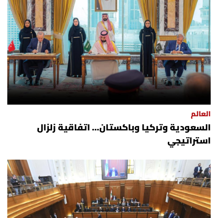
العالم
الصحافة الإسرائيلية
ثقافة وفنون
فصل من كتاب
العالم
اقرأ تضحك
السعودية وتركيا وباكستان... اتفاقية زلزال
استراتيجي
كاميرا
سجالات
صحّة وصحن