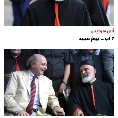
ألان سركيس
7 آب... يومٌ مجيد