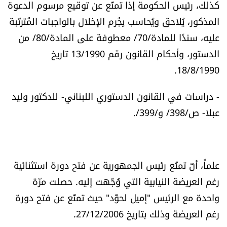
كذلك، رئيس الحكومة إذا تمنّع عن توقيع مرسوم الدعوة
المذكور، يُلاحق ويُحاسب بِجُرم الإخلال بالواجبات المُترتّبة
عليه، سندًا للمادة/70/ معطوفة على المادة/80/ من
الدستور، وأحكام القانون رقم 13/1990 تاريخ
18/8/1990.
- دراسات في القانون الدستوري اللبناني- للدكتور وليد
عبلا- ص/398/ و/399/.
علماً، أنّ تمنُّع رئيس الجمهورية عن فتح دورة استثنائية
رغم العريضة النيابية التي وُجّهت إليه. حصلت مرّة
واحدة مع الرئيس "إميل لحوّد" حيث تمنّع عن فتح دورة
رغم العريضة وذلك بتاريخ 27/12/2006.