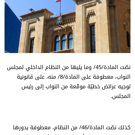
أسرار
متفرقات
نداء القرّاء
خاص الموقع
نصّت المادة/45/ وما يليها من النظام الداخلي لمجلس
كتّابنا
النواب، معطوفة على المادة/8/ منه، على قانونية
توجيه عرائض خطيّة موقّعة من النواب إلى رئيس
تحت المجهر
المجلس.
آراء
اقتصاد
كذلك نصّت المادة/46/ من النظام، معطوفة بدورها