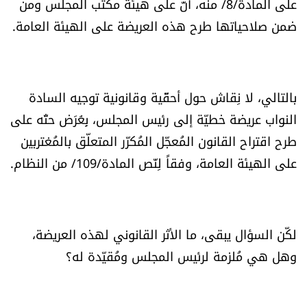
على المادة/8/ منه، أنّ على هيئة مكتب المجلس ومن
العالم
ضمن صلاحياتها طرح هذه العريضة على الهيئة العامة.
الصحافة الإسرائيلية
ثقافة وفنون
بالتالي، لا نِقاش حول أحقّية وقانونية توجيه السادة
النواب عريضة خطيّة إلى رئيس المجلس، بِغَرَض حثّه على
فصل من كتاب
طرح اقتراح القانون المُعجّل المُكرّر المتعلّق بالمُغتربين
على الهيئة العامة، وفقاً لِنّص المادة/109/ من النظام.
اقرأ تضحك
كاميرا
لكّن السؤال يبقى، ما الأثر القانوني لهذه العريضة،
سجالات
وهل هي مُلزمة لرئيس المجلس ومُقيّدة له؟
صحّة وصحن