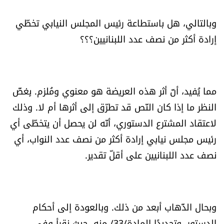
شروط الإشتراك
وبالتالي، هل باستطاعة رئيس المجلس النيابي تخطّي
إرادة أكثر من نصف عدد اللبنانيين؟؟؟
Digital solutions by
مما يُفيد، أنّ أثر هذه العريضة هو معنوي ومُلزم. بِغضّ
النظر ما إذا كان النّص قد تطرّق إلى أثرها أم لا. وذلك
لاعتقاد المشترع الدستوري، أنّه لن يحصل أن يتخطّى أي
رئيس مجلس نيابي إرادة أكثر من نصف عدد النواب، أي
نصف عدد اللبنانيين على أقلّ تقدير.
وبحال الذّهاب أبعد من ذلك. وبالعودة إلى أحكام
الدستور، وتحديدًا المادة/33/ منه، حيث نقرأ وفي