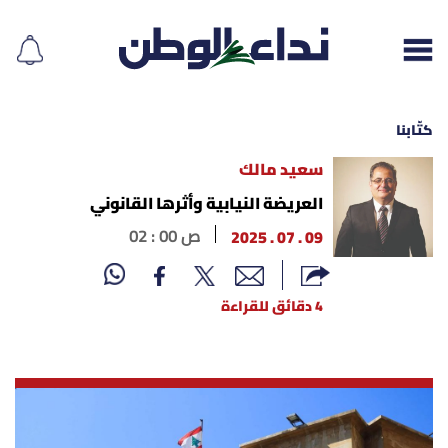
كتّابنا
سعيد مالك
إقرأ الجريدة
العريضة النيابية وأثرها القانوني
09 . 07 . 2025
02 : 00 ص
لبنان
الغلاف
4 دقائق للقراءة
نداء اليوم
محليات