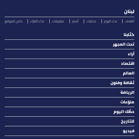
لبنان
الغلاف
نداء اليوم
محليات
أسرار
متفرقات
نداء القرّاء
خاص الموقع
كتّابنا
تحت المجهر
آراء
اقتصاد
العالم
ثقافة وفنون
الرياضة
منوّعات
حظّك اليوم
للتاريخ
فيديو