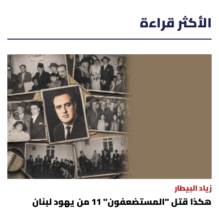
الأكثر قراءة
زياد البيطار
هكذا قتل "المستضعفون" 11 من يهود لبنان