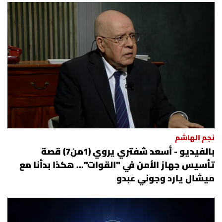
نجم الهاشم
بالفيديو - أسعد شفتري يروي (1من7) قصة
تأسيس جهاز الأمن في "القوات"... هكذا بدأنا مع
ميشال يارد وجوني عبدو