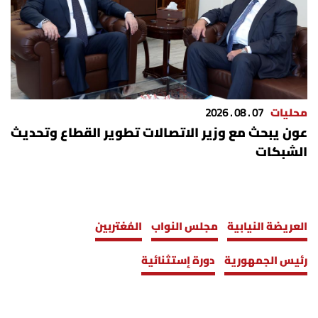
محليات
07 . 08 . 2026
عون يبحث مع وزير الاتصالات تطوير القطاع وتحديث
الشبكات
العريضة النيابية
مجلس النواب
المُغتربين
رئيس الجمهورية
دورة إستثنائية