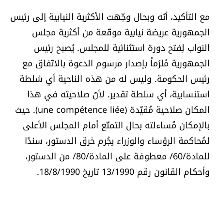
مع التأكيد، أنّه وبحال وجّهت الأكثرية النيابية إلى رئيس
الجمهورية عريضة نيابية موقّعة من أكثرية مجلس
النواب لِفتح دورة استثنائية للمجلس. يُصبح رئيس
الجمهورية مُلزَماً بإصدار مرسوم الدعوة بالاتّفاق مع
رئيس الحكومة. وليس له من هذه الناحية أي سُلطة
استنسابية، أي سلطة تقدير. لأنّ صلاحيته في هذا
المكان صلاحية مُقيّدة (une compétence liée). حيث
بالإمكان مُساءلته بحال التمنُّع أمام المجلس الأعلى
لمُحاكمة الرؤساء والوزراء بِجُرم خرق الدستور، سندًا
للمادة/60/ معطوفة على المادة/80/ من الدستور،
وأحكام القانون رقم 13/1990 تاريخ 18/8/1990.