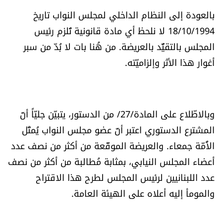
الرياضة
بالعودة إلى النظام الداخلي لمجلس النواب تاريخ
18/10/1994 لا نلحظ أي مادة قانونية تُلزم رئيس
منوّعات
المجلس بالتقيُّد بالعريضة. من هُنا بات لا بُدّ من سبر
أغوار هذا الأثر وإلزاميّته.
حظّك اليوم
للتاريخ
وبالاطّلاع على المادة/27/ من الدستور، يتبيّن جليّاً أنّ
فيديو
المشترع الدستوري اعتبر أنّ عضو مجلس النواب يُمثّل
الأُمّة جمعاء. والعريضة الموقّعة من أكثر من نصف عدد
أعضاء المجلس النيابي، بمثابة مُطالبة من أكثر من نصف
من نحن
عدد اللبنانيين لرئيس المجلس لطرح هذا الاقتراح
للتواصل معنا
والمومأ إليه أعلاه على الهيئة العامة.
شروط الاستخدام