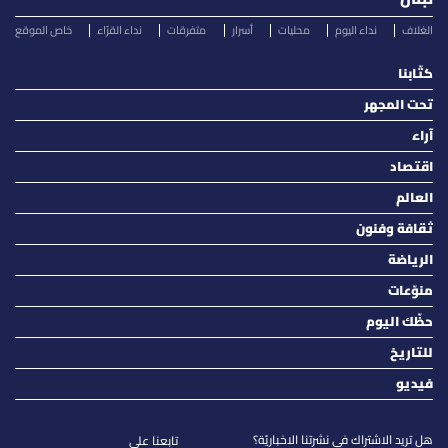
الغلاف
نداء اليوم
محليات
أسرار
متفرقات
نداء القرّاء
خاص الموقع
كتّابنا
تحت المجهر
آراء
اقتصاد
العالم
ثقافة وفنون
الرياضة
منوّعات
حظّك اليوم
للتاريخ
فيديو
هل تريد الاشتراك في نشرتنا الاخباريّة؟
تابعنا على