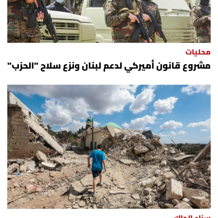
شروط الإشتراك
Digital solutions by
محليات
مشروع قانون أميركي لدعم لبنان ونزع سلاح "الحزب"