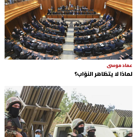
الرياضة
منوّعات
حظّك اليوم
للتاريخ
عماد موسى
لماذا لا يتظاهر النوّاب؟
فيديو
من نحن
للتواصل معنا
شروط الاستخدام