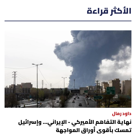
أسرار
الأكثر قراءة
متفرقات
نداء القرّاء
خاص الموقع
كتّابنا
تحت المجهر
آراء
داود رمال
نهاية التفاهم الأميركي - الإيراني... وإسرائيل
اقتصاد
تمسك بأقوى أوراق المواجهة