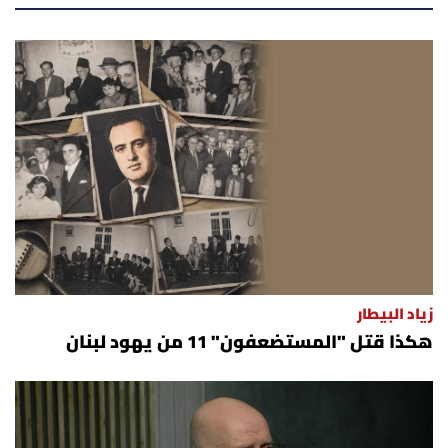
أسرار
متفرقات
نداء القرّاء
خاص الموقع
كتّابنا
تحت المجهر
زياد البيطار
هكذا قتل "المستضعفون" 11 من يهود لبنان
آراء
اقتصاد