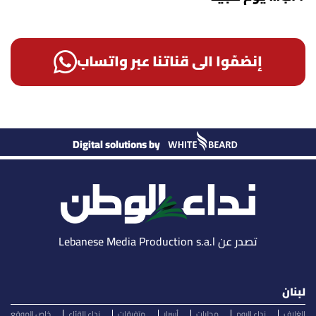
إنضمّوا الى قناتنا عبر واتساب
Digital solutions by
تصدر عن Lebanese Media Production s.a.l
لبنان
الغلاف
نداء اليوم
محليات
أسرار
متفرقات
نداء القرّاء
خاص الموقع