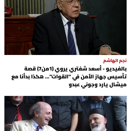
العالم
الصحافة الإسرائيلية
ثقافة وفنون
فصل من كتاب
نجم الهاشم
بالفيديو - أسعد شفتري يروي (1من7) قصة
اقرأ تضحك
تأسيس جهاز الأمن في "القوات"... هكذا بدأنا مع
ميشال يارد وجوني عبدو
كاميرا
سجالات
صحّة وصحن