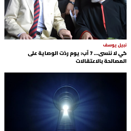
الرياضة
منوّعات
حظّك اليوم
نبيل يوسف
كي لا ننسى... 7 آب: يوم ردّت الوصاية على
للتاريخ
المصالحة بالاعتقالات
فيديو
من نحن
للتواصل معنا
شروط الاستخدام