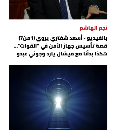
نجم الهاشم
بالفيديو - أسعد شفتري يروي (1من7)
قصة تأسيس جهاز الأمن في "القوات"...
هكذا بدأنا مع ميشال يارد وجوني عبدو