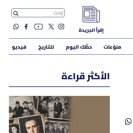
إقرأ الجريدة
منوّعات
حظّك اليوم
للتاريخ
فيديو
الأكثر قراءة