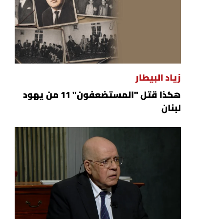
زياد البيطار
هكذا قتل "المستضعفون" 11 من يهود
لبنان