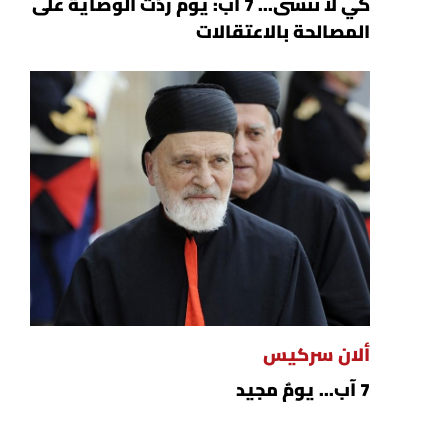
كي لا ننسى... 7 آب: يوم ردّت الوصاية على
المصالحة بالاعتقالات
ألان سركيس
7 آب... يومٌ مجيد