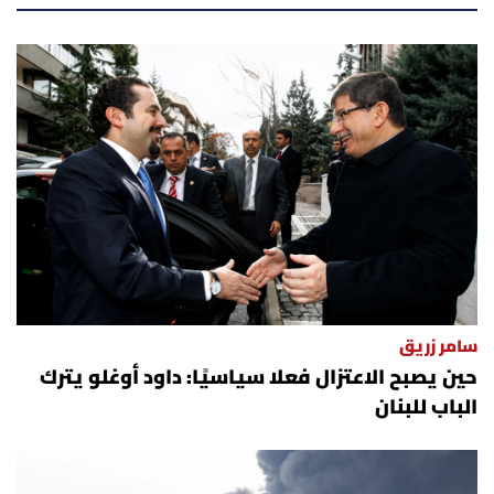
أسرار
متفرقات
نداء القرّاء
خاص الموقع
كتّابنا
تحت المجهر
سامر زريق
حين يصبح الاعتزال فعلا سياسيًا: داود أوغلو يترك
آراء
الباب للبنان
اقتصاد