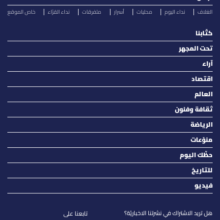
الغلاف
نداء اليوم
محليات
أسرار
متفرقات
نداء القرّاء
خاص الموقع
كتّابنا
تحت المجهر
آراء
اقتصاد
العالم
ثقافة وفنون
الرياضة
منوّعات
حظّك اليوم
للتاريخ
فيديو
هل تريد الاشتراك في نشرتنا الاخباريّة؟
تابعنا على