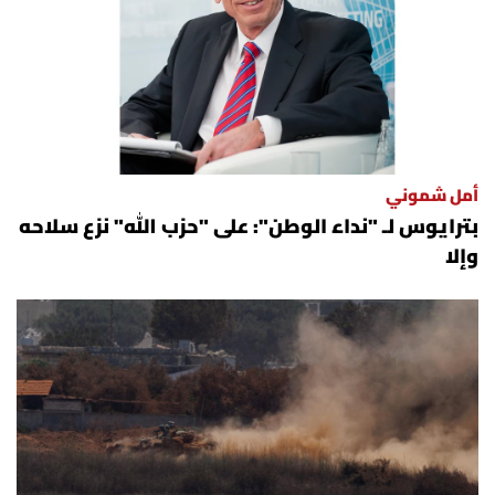
العالم
الصحافة الإسرائيلية
ثقافة وفنون
أمل شموني
فصل من كتاب
بترايوس لـ "نداء الوطن": على "حزب الله" نزع سلاحه
وإلا
اقرأ تضحك
كاميرا
سجالات
صحّة وصحن