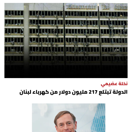
أسرار
متفرقات
نداء القرّاء
خاص الموقع
كتّابنا
نخلة عضيمي
تحت المجهر
الدولة تبتلع 217 مليون دولار من كهرباء لبنان
آراء
اقتصاد