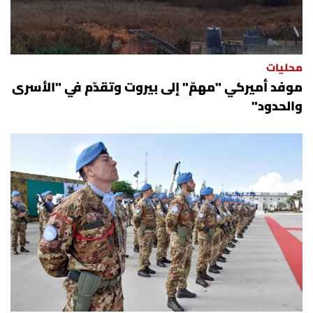
الرياضة
منوّعات
محليات
موفد أميركي "مهمّ" إلى بيروت وتقدّم في "الأسرى
حظّك اليوم
والحدود"
للتاريخ
فيديو
من نحن
للتواصل معنا
شروط الاستخدام