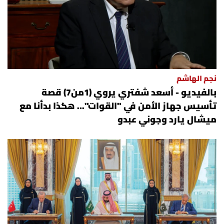
الرياضة
منوّعات
حظّك اليوم
نجم الهاشم
بالفيديو - أسعد شفتري يروي (1من7) قصة
للتاريخ
تأسيس جهاز الأمن في "القوات"... هكذا بدأنا مع
ميشال يارد وجوني عبدو
فيديو
من نحن
للتواصل معنا
شروط الاستخدام