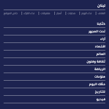
لبنان
الغلاف
نداء اليوم
محليات
أسرار
متفرقات
نداء القرّاء
خاص الموقع
كتّابنا
تحت المجهر
آراء
اقتصاد
العالم
ثقافة وفنون
الرياضة
منوّعات
حظّك اليوم
للتاريخ
فيديو