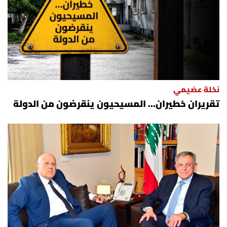
العالم
الصحافة الإسرائيلية
ثقافة وفنون
نخلة عضيمي
فصل من كتاب
تقريران خطيران… المسيحيون ينقرضون من الدولة
اقرأ تضحك
كاميرا
سجالات
صحّة وصحن