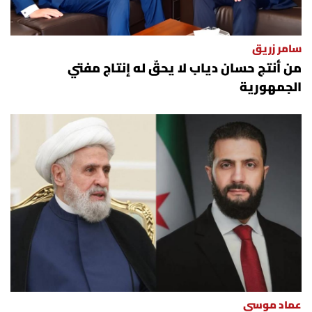
الرياضة
سامر زريق
منوّعات
من أنتج حسان دياب لا يحقّ له إنتاج مفتي
الجمهورية
حظّك اليوم
للتاريخ
فيديو
من نحن
للتواصل معنا
شروط الاستخدام
عماد موسى