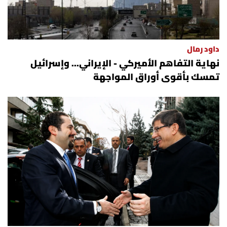
الرياضة
منوّعات
داود رمال
نهاية التفاهم الأميركي - الإيراني... وإسرائيل
حظّك اليوم
تمسك بأقوى أوراق المواجهة
للتاريخ
فيديو
من نحن
للتواصل معنا
شروط الاستخدام