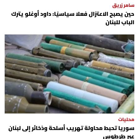
سامر زريق
شروط الإشتراك
حين يصبح الاعتزال فعلا سياسيًا: داود أوغلو يترك
الباب للبنان
Digital solutions by
محليات
سوريا تحبط محاولة تهريب أسلحة وذخائر إلى لبنان
عبر طرطوس