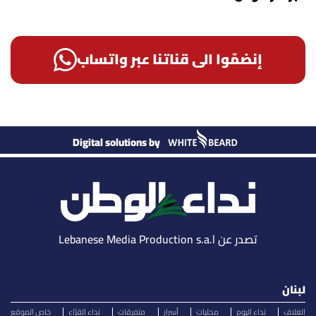
إنضمّوا الى قناتنا عبر واتساب
Digital solutions by
تصدر عن Lebanese Media Production s.a.l
لبنان
الغلاف
نداء اليوم
محليات
أسرار
متفرقات
نداء القرّاء
خاص الموقع