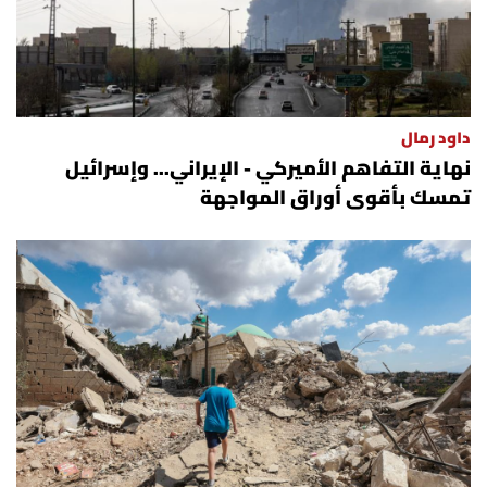
الرياضة
منوّعات
داود رمال
حظّك اليوم
نهاية التفاهم الأميركي - الإيراني... وإسرائيل
تمسك بأقوى أوراق المواجهة
للتاريخ
فيديو
من نحن
للتواصل معنا
شروط الاستخدام