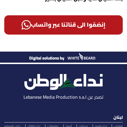
إنضمّوا الى قناتنا عبر واتساب
Digital solutions by
تصدر عن Lebanese Media Production s.a.l
لبنان
الغلاف
نداء اليوم
محليات
أسرار
متفرقات
نداء القرّاء
خاص الموقع