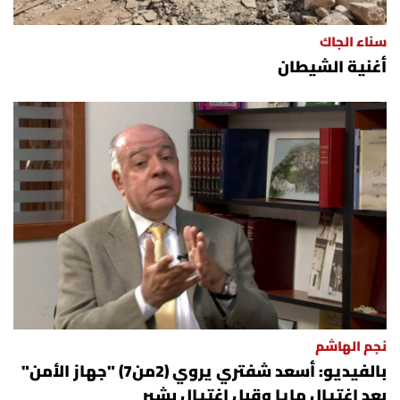
شروط الإشتراك
سناء الجاك
أغنية الشيطان
Digital solutions by
نجم الهاشم
بالفيديو: أسعد شفتري يروي (2من7) "جهاز الأمن"
بعد اغتيال مايا وقبل اغتيال بشير