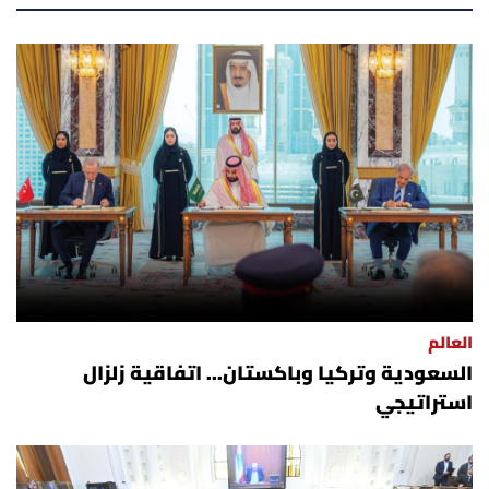
أسرار
متفرقات
نداء القرّاء
خاص الموقع
كتّابنا
تحت المجهر
العالم
السعودية وتركيا وباكستان... اتفاقية زلزال
آراء
استراتيجي
اقتصاد