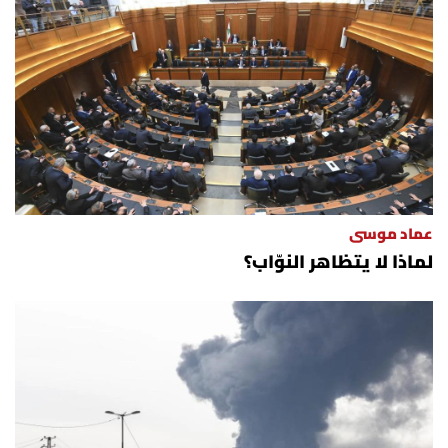
العالم
الصحافة الإسرائيلية
ثقافة وفنون
فصل من كتاب
عماد موسى
اقرأ تضحك
لماذا لا يتظاهر النوّاب؟
كاميرا
سجالات
صحّة وصحن