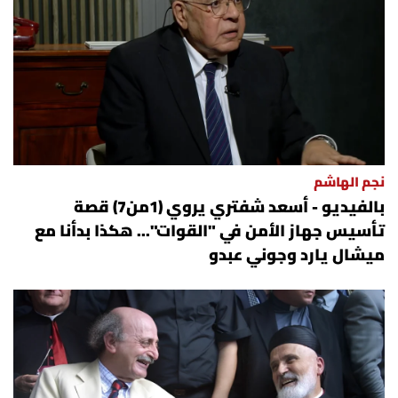
نجم الهاشم
بالفيديو - أسعد شفتري يروي (1من7) قصة
تأسيس جهاز الأمن في "القوات"... هكذا بدأنا مع
ميشال يارد وجوني عبدو