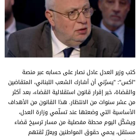
أسرار
متفرقات
نداء القرّاء
خاص الموقع
كتب وزير العدل عادل نصار على حسابه عبر منصة
كتّابنا
"اكس": "يسرّني أن أشارك الشعب اللبناني، المتقاضين
والقضاة، خبر إقرار قانون استقلالية القضاء، بعد أكثر
تحت المجهر
من عشر سنوات من الانتظار. هذا القانون من الأهداف
الأساسية التي وضعتها عند تسلّمي وزارة العدل،
آراء
ويشكّل اليوم محطة مفصلية من مسار ترسيخ قضاء
اقتصاد
مستقل، يحمي حقوق المواطنين ويعزّز ثقتهم