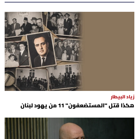
زياد البيطار
هكذا قتل "المستضعفون" 11 من يهود لبنان