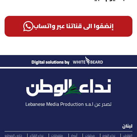
إنضمّوا الى قناتنا عبر واتساب
Digital solutions by
تصدر عن Lebanese Media Production s.a.l
لبنان
الغلاف
نداء اليوم
محليات
أسرار
متفرقات
نداء القرّاء
خاص الموقع