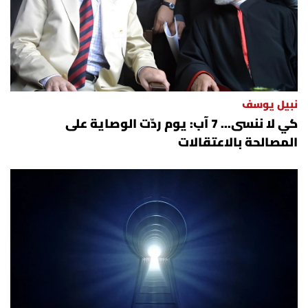
نبيل يوسف
كي لا ننسى... 7 آب: يوم ردّت الوصاية على
المصالحة بالاعتقالات