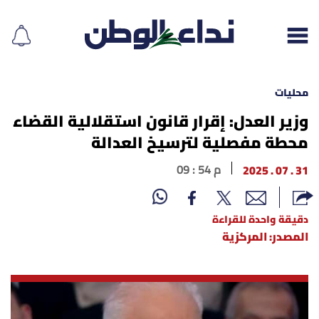
محليات
وزير العدل: إقرار قانون استقلالية القضاء
محطة مفصلية لترسيخ العدالة
إقرأ الجريدة
31 . 07 . 2025
09 : 54 م
لبنان
الغلاف
دقيقة واحدة للقراءة
المصدر: المركزية
نداء اليوم
محليات