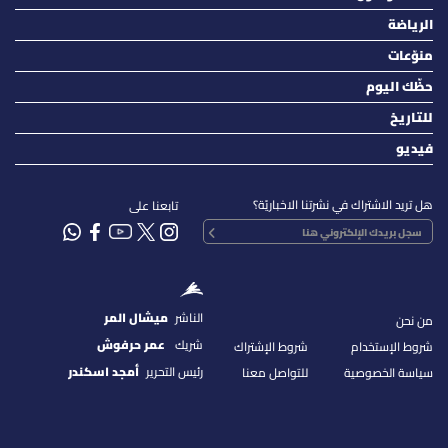
الرياضة
منوّعات
حظّك اليوم
للتاريخ
فيديو
هل تريد الاشتراك في نشرتنا الاخباريّة؟
تابعنا على
الناشر
ميشال المر
من نحن
شريك
عمر حرفوش
شروط الإستخدام
شروط الإشتراك
رئيس التحرير
أمجد اسكندر
سياسة الخصوصية
للتواصل معنا