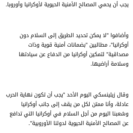
يجب أن يحمي المصالح الأمنية الحيوية لأوكرانيا وأوروبا.
شروط الإشتراك
Digital solutions by
وأضافوا "لا يمكن تحديد الطريق إلى السلام دون
أوكرانيا"، مطالبين "بضمانات أمنية قوية وذات
مصداقية" لتمكين أوكرانيا من الدفاع عن سيادتها
وسلامة أراضيها.
وقال زيلينسكي اليوم الأحد "يجب أن تكون نهاية الحرب
عادلة، وأنا ممتن لكل من يقف إلى جانب أوكرانيا
وشعبنا اليوم من أجل السلام في أوكرانيا التي تدافع
عن المصالح الأمنية الحيوية لدولنا الأوروبية".