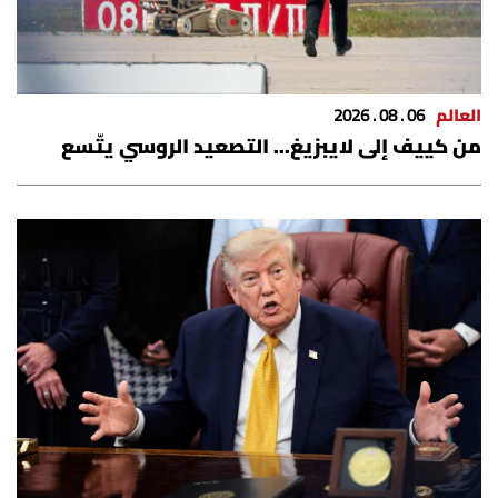
العالم
06 . 08 . 2026
من كييف إلى لايبزيغ... التصعيد الروسي يتّسع