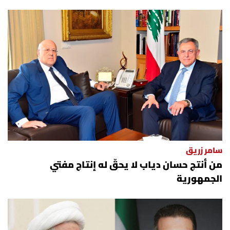
سامر زريق
من أنتج حسان دياب لا يحقّ له إنتاج مفتي
الجمهورية