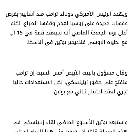
العالم
ويهدد الرئيس الأميركي دونالد ترامب منذ أسابيع بفرض
الصحافة الإسرائيلية
عقوبات جديدة على روسيا لعدم وقفها الصراع، لكنه
أعلن يوم الجمعة الماضي أنه سيعقد قمة في 15 آب
ثقافة وفنون
مع نظيره الروسي فلاديمير بوتين في ألاسكا.
فصل من كتاب
وقال مسؤول بالبيت الأبيض أمس السبت إن ترامب
اقرأ تضحك
منفتح على حضور زيلينسكي، لكن الاستعدادات حاليا
كاميرا
تجري لعقد اجتماع ثنائي مع بوتين.
سجالات
واستبعد بوتين الأسبوع الماضي لقاء زيلينسكي في
صحّة وصحن
هذه المرحلة قائلا إن شروط مثل هذا اللقاء لم تلب