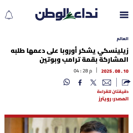
العالم
زيلينسكي يشكر أوروبا على دعمها طلبه
المشاركة بقمة ترامب وبوتين
إقرأ الجريدة
10 . 08 . 2025
04 : 28 م
لبنان
الغلاف
دقيقتان للقراءة
المصدر: رويترز
نداء اليوم
محليات