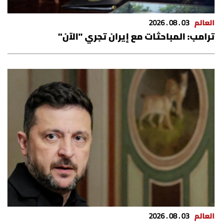
العالم
03 . 08 . 2026
ترامب: المباحثات مع إيران تجري "الآن"
العالم
03 . 08 . 2026