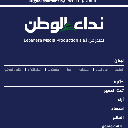
Digital solutions by
تصدر عن Lebanese Media Production s.a.l
لبنان
الغلاف
نداء اليوم
محليات
أسرار
متفرقات
نداء القرّاء
خاص الموقع
كتّابنا
تحت المجهر
آراء
اقتصاد
العالم
ثقافة وفنون