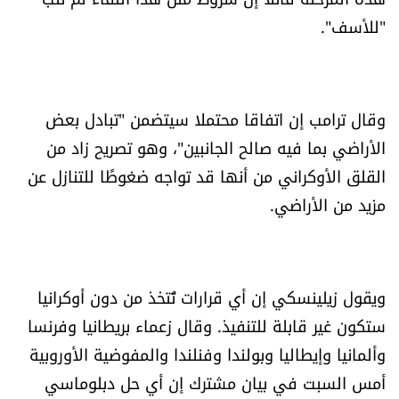
الرياضة
"للأسف".
منوّعات
وقال ترامب إن اتفاقا محتملا سيتضمن "تبادل بعض
حظّك اليوم
الأراضي بما فيه صالح الجانبين"، وهو تصريح زاد من
للتاريخ
القلق الأوكراني من أنها قد تواجه ضغوطًا للتنازل عن
مزيد من الأراضي.
فيديو
ويقول زيلينسكي إن أي قرارات تُتخذ من دون أوكرانيا
من نحن
ستكون غير قابلة للتنفيذ. وقال زعماء بريطانيا وفرنسا
للتواصل معنا
وألمانيا وإيطاليا وبولندا وفنلندا والمفوضية الأوروبية
شروط الاستخدام
أمس السبت في بيان مشترك إن أي حل دبلوماسي