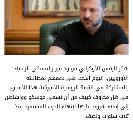
أسرار
متفرقات
نداء القرّاء
خاص الموقع
شكر الرئيس الأوكراني فولوديمير زيلينسكي الزعماء
كتّابنا
الأوروبيين، اليوم الأحد، على دعمهم لمطالبته
بالمشاركة في القمة الروسية الأميركية هذا الأسبوع
تحت المجهر
في ظل مخاوف كييف من أن تسعى موسكو وواشنطن
إلى إملاء شروط عليها لإنهاء الحرب المستمرة منذ
آراء
ثلاث سنوات ونصف.
اقتصاد