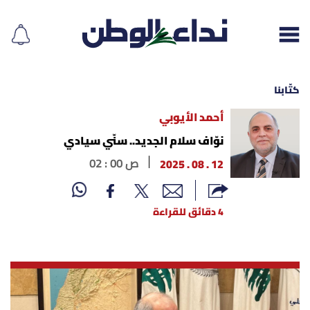
كتّابنا
أحمد الأيوبي
إقرأ الجريدة
نوّاف سلام الجديد.. سنّي سيادي
12 . 08 . 2025
02 : 00 ص
لبنان
الغلاف
4 دقائق للقراءة
نداء اليوم
محليات