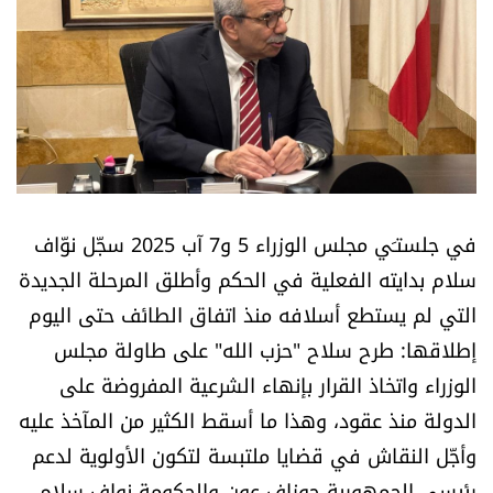
أسرار
متفرقات
نداء القرّاء
خاص الموقع
في جلستـَي مجلس الوزراء 5 و7 آب 2025 سجّل نوّاف
كتّابنا
سلام بدايته الفعلية في الحكم وأطلق المرحلة الجديدة
التي لم يستطع أسلافه منذ اتفاق الطائف حتى اليوم
تحت المجهر
إطلاقها: طرح سلاح "حزب الله" على طاولة مجلس
الوزراء واتخاذ القرار بإنهاء الشرعية المفروضة على
آراء
الدولة منذ عقود، وهذا ما أسقط الكثير من المآخذ عليه
وأجّل النقاش في قضايا ملتبسة لتكون الأولوية لدعم
اقتصاد
رئيسي الجمهورية جوزاف عون والحكومة نواف سلام