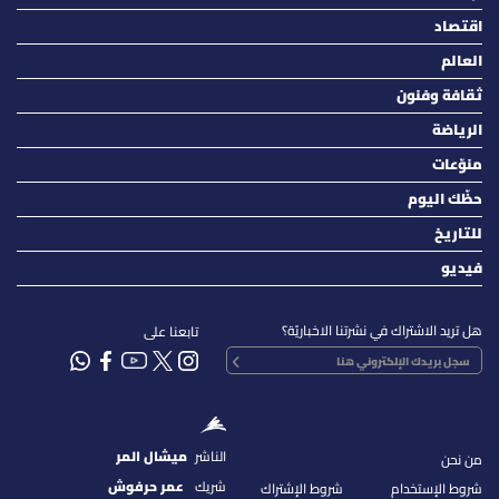
اقتصاد
العالم
ثقافة وفنون
الرياضة
منوّعات
حظّك اليوم
للتاريخ
فيديو
هل تريد الاشتراك في نشرتنا الاخباريّة؟
تابعنا على
الناشر
ميشال المر
من نحن
شريك
عمر حرفوش
شروط الإستخدام
شروط الإشتراك