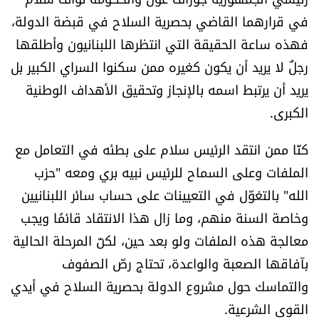
العالم
في قرارهما القاضي بحصرية السلاح في قبضة الدولة،
فهذه ساعة الحقيقة التي انتظرها اللبنانيون وأطلقها
الصحافة الإسرائيلية
رجلٌ لا يريد أن يكون كغيره ممن سكنوا السراي الكبير بل
يريد أن يرتبط اسمه بالإنجاز وتحقيق الأهداف الوطنية
ثقافة وفنون
الكبرى.
فصل من كتاب
كنّا ممن انتقد الرئيس سلام على بطئه في التعامل مع
الملفات وعلى السماح للرئيس نبيه بري ومعه "حزب
اقرأ تضحك
الله" بالتغوّل في التعيينات على حساب سائر اللبنانيين
كاميرا
وخاصة السنة منهم، وما زال هذا الانتقاد قائمًا ويجب
معالجة هذه الملفات ولو بعد حين، لكنّ المرحلة الحالية
سجالات
بآفاقها الصعبة والواعدة، تحتاج رصّ الصفوف
والتماسك حول مشروع الدولة بحصرية السلاح في أيدي
صحّة وصحن
القوى الشرعية.