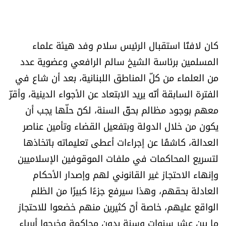
الرياضة
منوّعات
كان لافتًا استقبال الرئيس سلام وفد هيئة علماء
المسلمين برئاسة الشيخ سالم الرافعي وعضوية عدد
حظّك اليوم
من العلماء من كلّ المناطق اللبنانية، بعد أن شاع في
الفترة السابقة أنّه يريد الابتعاد عن الأجواء الدينية، وأقرّ
للتاريخ
معهم بوجود مظالم بحقّ السنة، لكنّ حلّها يجب أن
فيديو
يكون من خلال الدولة وبتفعيل القضاء وتأمين عناصر
العدالة، كاشفًا عن إجراءات أعطى تعليماته باتخاذها
لتسريع المحاكمات في ملفات الموقوفين الإسلاميين
من نحن
وإنهاء الاحتجاز غير القانوني لهم وإصدار الأحكام
العادلة بحقهم، وهذا سيرفع جزءًا كبيرًا من الظلم
للتواصل معنا
الواقع عليهم، خاصة أنّ كثيرين منهم خضعوا للاحتجاز
شروط الاستخدام
ما بين عشر سنوات وسنة بدون محاكمة وخرجوا أبرياء