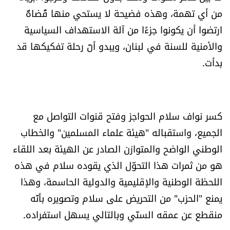
شروط الإشتراك
من أي تهمة، وهذه فضيحة لا يستحي منها قُضاةٌ
ارتضوا أن يكونوا جزءًا من آلة الاستهداف السياسية
والأمنية للسنة في لبنان، ويبدو أنّ رحلة تفكيكها قد
Digital solutions by
بدأت.
كسر نواف سلام الحواجز وفتح قنوات التواصل مع
الجميع، واستقباله "هيئة علماء المسلمين" والخطاب
الوطني الواضح والمتوازن الصادر عن الهيئة بعد اللقاء
هو من ثمرات هذا التحوّل الذي يقوده سلام في هذه
اللحظة الوطنية والإقليمية والدولية الحاسمة، وهذا
يمنع "الحزب" من التحريض على سلام وتصويره بأنّه
منقطع عن عمقه السنّي وبالتالي يسهل استفراده.