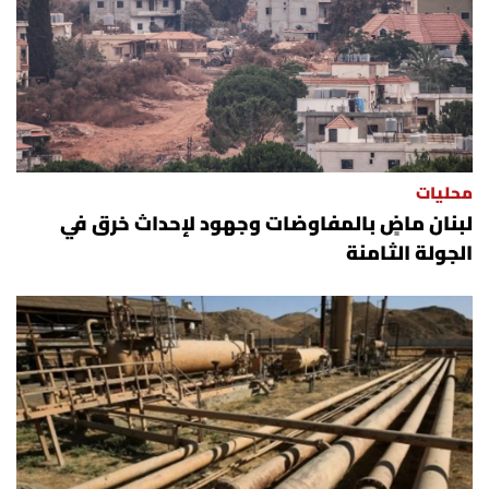
محليات
لبنان ماضٍ بالمفاوضات وجهود لإحداث خرق في
الجولة الثامنة