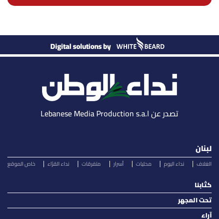
Digital solutions by
تصدر عن Lebanese Media Production s.a.l
لبنان
الغلاف
نداء اليوم
محليات
أسرار
متفرقات
نداء القرّاء
خاص الموقع
كتّابنا
تحت المجهر
آراء