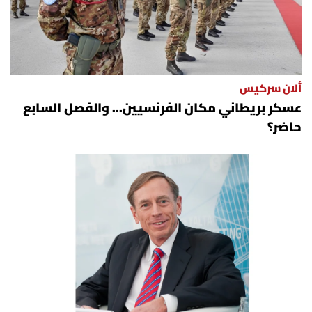
الرياضة
منوّعات
ألان سركيس
حظّك اليوم
عسكر بريطاني مكان الفرنسيين... والفصل السابع
حاضر؟
للتاريخ
فيديو
من نحن
للتواصل معنا
شروط الاستخدام