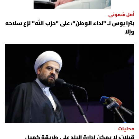
شروط الإشتراك
أمل شموني
بترايوس لـ "نداء الوطن": على "حزب الله" نزع سلاحه
Digital solutions by
وإلا
محليات
قبلان: لا يمكن إدارة البلد على طريقة كميل