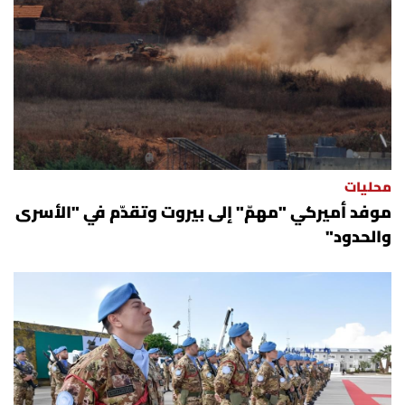
العالم
الصحافة الإسرائيلية
ثقافة وفنون
فصل من كتاب
محليات
موفد أميركي "مهمّ" إلى بيروت وتقدّم في "الأسرى
اقرأ تضحك
والحدود"
كاميرا
سجالات
صحّة وصحن