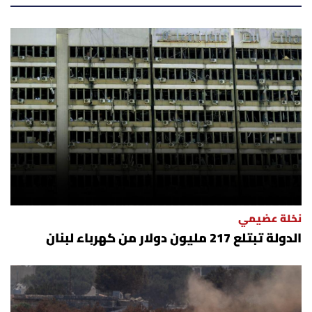
أسرار
متفرقات
نداء القرّاء
خاص الموقع
كتّابنا
تحت المجهر
نخلة عضيمي
الدولة تبتلع 217 مليون دولار من كهرباء لبنان
آراء
اقتصاد