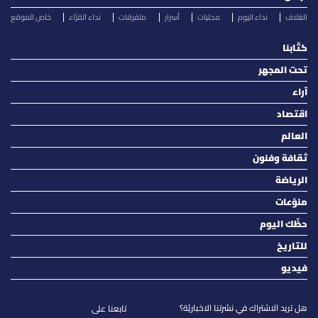
الغلاف
نداء اليوم
محليات
أسرار
متفرقات
نداء القرّاء
خاص الموقع
كتّابنا
تحت المجهر
آراء
اقتصاد
العالم
ثقافة وفنون
الرياضة
منوّعات
حظّك اليوم
للتاريخ
فيديو
هل تريد الاشتراك في نشرتنا الاخباريّة؟
تابعنا على