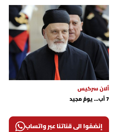
ألان سركيس
7 آب... يومٌ مجيد
إنضمّوا الى قناتنا عبر واتساب