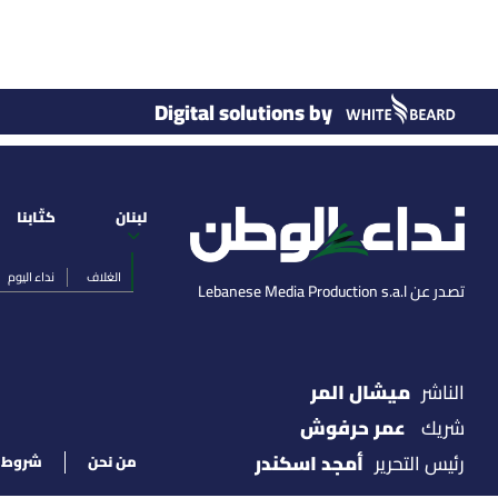
Digital solutions by
لبنان
كتّابنا
الغلاف
نداء اليوم
تصدر عن Lebanese Media Production s.a.l
ميشال المر
الناشر
عمر حرفوش
شريك
أمجد اسكندر
رئيس التحرير
من نحن
شروط ا