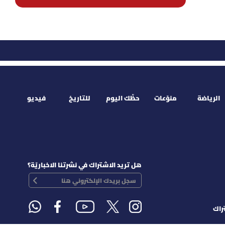
الرياضة
منوّعات
حظّك اليوم
للتاريخ
فيديو
هل تريد الاشتراك في نشرتنا الاخباريّة؟
راك