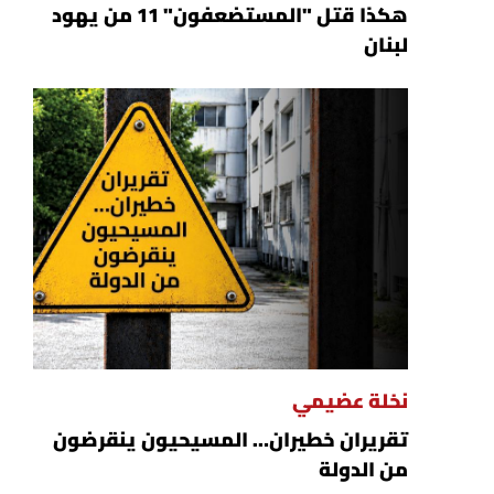
هكذا قتل "المستضعفون" 11 من يهود
لبنان
نخلة عضيمي
تقريران خطيران… المسيحيون ينقرضون
من الدولة