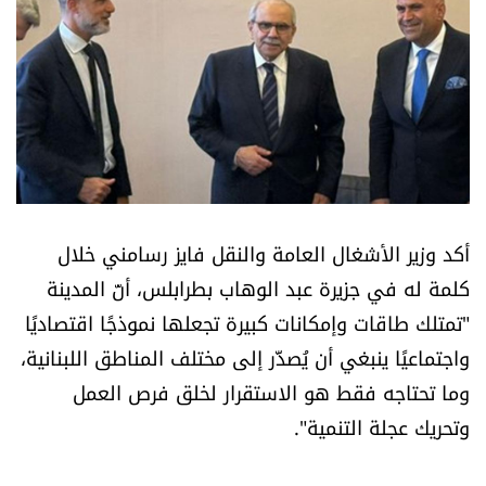
أسرار
متفرقات
نداء القرّاء
خاص الموقع
أكد وزير الأشغال العامة والنقل فايز رسامني خلال
كتّابنا
كلمة له في جزيرة عبد الوهاب بطرابلس، أنّ المدينة
"تمتلك طاقات وإمكانات كبيرة تجعلها نموذجًا اقتصاديًا
تحت المجهر
واجتماعيًا ينبغي أن يُصدَّر إلى مختلف المناطق اللبنانية،
آراء
وما تحتاجه فقط هو الاستقرار لخلق فرص العمل
وتحريك عجلة التنمية".
اقتصاد