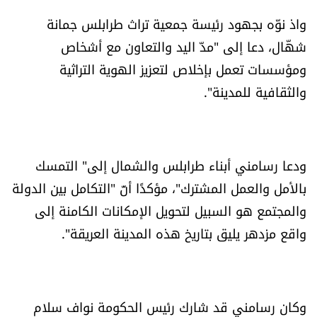
الرياضة
واذ نوّه بجهود رئيسة جمعية تراث طرابلس جمانة
شهّال، دعا إلى "مدّ اليد والتعاون مع أشخاص
منوّعات
ومؤسسات تعمل بإخلاص لتعزيز الهوية التراثية
والثقافية للمدينة".
حظّك اليوم
للتاريخ
ودعا رسامني أبناء طرابلس والشمال إلى" التمسك
فيديو
بالأمل والعمل المشترك"، مؤكدًا أنّ "التكامل بين الدولة
والمجتمع هو السبيل لتحويل الإمكانات الكامنة إلى
واقع مزدهر يليق بتاريخ هذه المدينة العريقة".
من نحن
للتواصل معنا
شروط الاستخدام
وكان رسامني قد شارك رئيس الحكومة نواف سلام