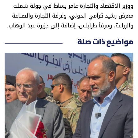
ووزير الاقتصاد والتجارة عامر بساط في جولة شملت
شروط الإشتراك
معرض رشيد كرامي الدولي، وغرفة التجارة والصناعة
والزراعة، ومرفأ طرابلس، إضافة إلى جزيرة عبد الوهاب.
Digital solutions by
مواضيع ذات صلة