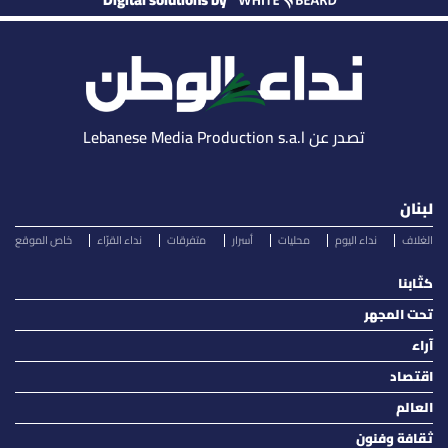
Digital solutions by
تصدر عن Lebanese Media Production s.a.l
لبنان
الغلاف
نداء اليوم
محليات
أسرار
متفرقات
نداء القرّاء
خاص الموقع
كتّابنا
تحت المجهر
آراء
اقتصاد
العالم
ثقافة وفنون