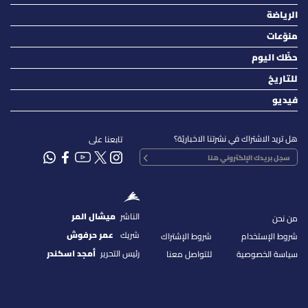
الرياضة
منوّعات
حظّك اليوم
للتاريخ
فيديو
هل تريد الاشتراك في نشرتنا الاخباريّة؟
تابعنا على
الناشر
ميشال المر
من نحن
شريك
عمر حرفوش
شروط الإستخدام
شروط الإشتراك
رئيس التحرير
أمجد اسكندر
سياسة الخصوصية
للتواصل معنا