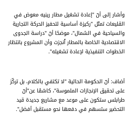
العالم
وأشار إلى أنّ "إعادة تشغيل مطار رينيه معوض في
الصحافة الإسرائيلية
القليعات تمثّل "ركيزة أساسية لتحفيز الحركة التجارية
والسياحية في الشمال"، موضحًا أنّ "دراسة الجدوى
ثقافة وفنون
الاقتصادية الخاصة بالمطار أُنجزت وأن المشروع بانتظار
الخطوات التنفيذية لإعادة تشغيله".
فصل من كتاب
اقرأ تضحك
أضاف: أنّ الحكومة الحالية "لا تكتفي بالكلام، بل تركّز
كاميرا
على تحقيق الإنجازات الملموسة"، كاشفًا عن"أنّ
طرابلس ستكون على موعد مع مشاريع جديدة قيد
سجالات
التحضير ستسهم في دفعها نحو مستقبل أفضل".
صحّة وصحن