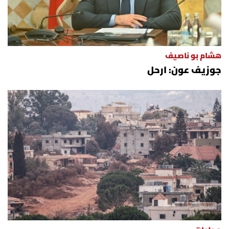
هشام بو ناصيف
جوزيف عون: ارحل