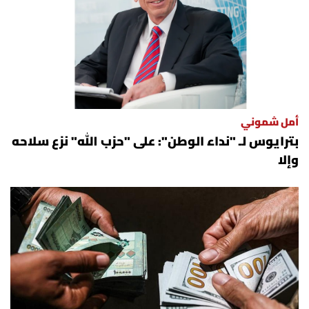
العالم
الصحافة الإسرائيلية
ثقافة وفنون
أمل شموني
فصل من كتاب
بترايوس لـ "نداء الوطن": على "حزب الله" نزع سلاحه
وإلا
اقرأ تضحك
كاميرا
سجالات
صحّة وصحن