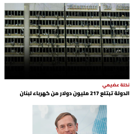
أسرار
متفرقات
نداء القرّاء
خاص الموقع
كتّابنا
نخلة عضيمي
تحت المجهر
الدولة تبتلع 217 مليون دولار من كهرباء لبنان
آراء
اقتصاد