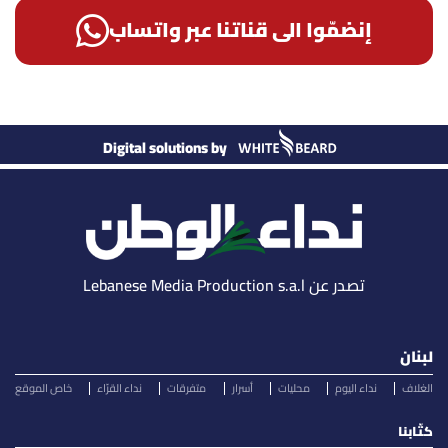
إنضمّوا الى قناتنا عبر واتساب
Digital solutions by
تصدر عن Lebanese Media Production s.a.l
لبنان
الغلاف
نداء اليوم
محليات
أسرار
متفرقات
نداء القرّاء
خاص الموقع
كتّابنا