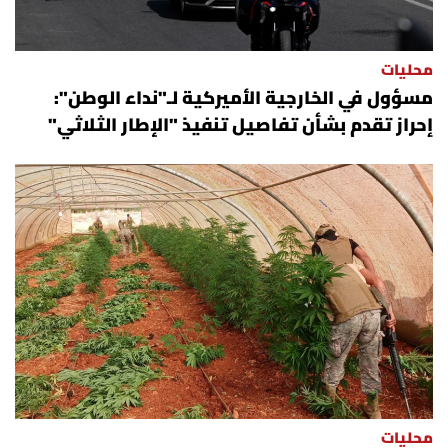
الرياضة
محليات
منوّعات
مسؤول في الخارجية الأميركية لـ"نداء الوطن":
إحراز تقدم بشأن تفاصيل تنفيذ "الإطار الثلاثي"
حظّك اليوم
للتاريخ
فيديو
من نحن
للتواصل معنا
شروط الاستخدام
محليات