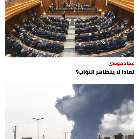
العالم
الصحافة الإسرائيلية
ثقافة وفنون
فصل من كتاب
عماد موسى
لماذا لا يتظاهر النوّاب؟
اقرأ تضحك
كاميرا
سجالات
صحّة وصحن