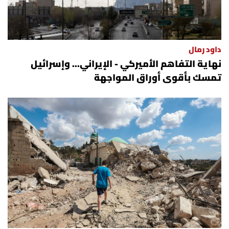
الرياضة
منوّعات
داود رمال
نهاية التفاهم الأميركي - الإيراني... وإسرائيل
حظّك اليوم
تمسك بأقوى أوراق المواجهة
للتاريخ
فيديو
من نحن
للتواصل معنا
شروط الاستخدام