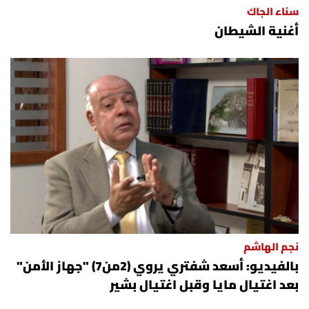
سناء الجاك
شروط الإشتراك
أغنية الشيطان
Digital solutions by
نجم الهاشم
بالفيديو: أسعد شفتري يروي (2من7) "جهاز الأمن"
بعد اغتيال مايا وقبل اغتيال بشير