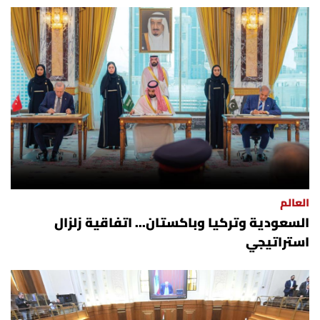
أسرار
متفرقات
نداء القرّاء
خاص الموقع
كتّابنا
العالم
تحت المجهر
السعودية وتركيا وباكستان... اتفاقية زلزال
استراتيجي
آراء
اقتصاد