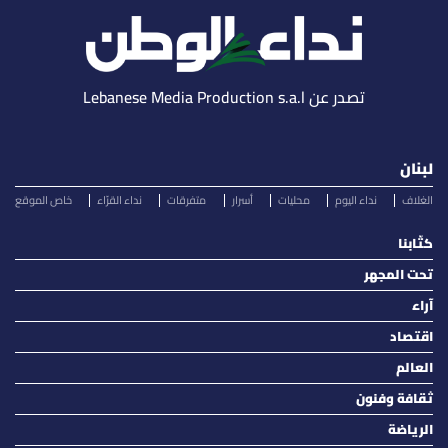
تصدر عن Lebanese Media Production s.a.l
لبنان
الغلاف
نداء اليوم
محليات
أسرار
متفرقات
نداء القرّاء
خاص الموقع
كتّابنا
تحت المجهر
آراء
اقتصاد
العالم
ثقافة وفنون
الرياضة