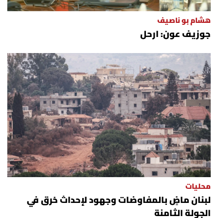
هشام بو ناصيف
جوزيف عون: ارحل
محليات
لبنان ماضٍ بالمفاوضات وجهود لإحداث خرق في
الجولة الثامنة