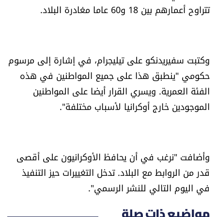
تتراوح أعمارهم بين 18 و60 عاما مغادرة البلاد.
العالم
الصحافة الإسرائيلية
وكتبت سفيريدنكو على تيليجرام، في إشارة إلى مرسوم
ثقافة وفنون
حكومي "ينطبق هذا على جميع المواطنين في هذه
الفئة العمرية. ويسري القرار أيضا على المواطنين
فصل من كتاب
الموجودين خارج أوكرانيا لأسباب مختلفة".
اقرأ تضحك
كاميرا
وأضافت "نرغب في أن يحافظ الأوكرانيون على أقصى
قدر من الروابط مع البلاد. تدخل التغييرات حيز التنفيذ
سجالات
في اليوم التالي للنشر الرسمي".
صحّة وصحن
مواضيع ذات صلة