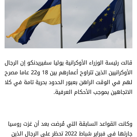
أسرار
متفرقات
نداء القرّاء
خاص الموقع
قالت رئيسة الوزراء الأوكرانية يوليا سفيريدنكو إن الرجال
الأوكرانيين الذين تتراوح أعمارهم بين 18 و22 عاما مصرح
كتّابنا
لهم في الوقت الراهن بعبور الحدود بحرية تامة في كلا
الاتجاهين بموجب الأحكام العرفية.
تحت المجهر
آراء
وكانت القواعد السابقة التي فُرضت بعد أن غزت روسيا
اقتصاد
جارتها في فبراير شباط 2022 تحظر على الرجال الذين