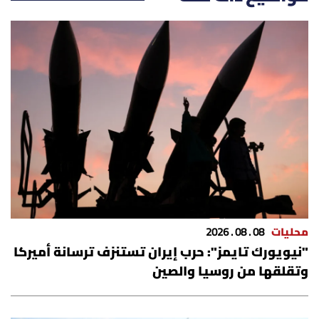
الرياضة
منوّعات
حظّك اليوم
للتاريخ
فيديو
محليات
08 . 08 . 2026
من نحن
"نيويورك تايمز": حرب إيران تستنزف ترسانة أميركا
للتواصل معنا
وتقلقها من روسيا والصين
شروط الاستخدام