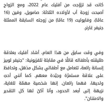
كانت قد تزوّجت من أفليك عام 2022، ومع الزواج
العالم
أصبحت زوجة أب لأولاده الثلاثة: صامويل، وفين (16
الصحافة الإسرائيلية
عامًا)، وفايوليت (19 عامًا) من زوجته السابقة الممثلة
جنيفر غارنر.
ثقافة وفنون
فصل من كتاب
وفي وقت سابق من هذا العام، أشاد أفليك بعلاقة
اقرأ تضحك
طليقته بأطفاله قائلًا في مقابلة تلفزيونية: "جنيفر لوبيز
إنسانة رائعة، تتعامل مع أطفالي بشكل مذهل، وتحافظ
كاميرا
على علاقة مستمرّة وجيّدة معهم. كما أنني أحبّ
ولديها، فهما رائعان. إنها شخصية مهمّة للغاية،
سجالات
نزيهة إلى أبعد الحدود، وأنا أكنّ لها كل التقدير
والامتنان".
صحّة وصحن