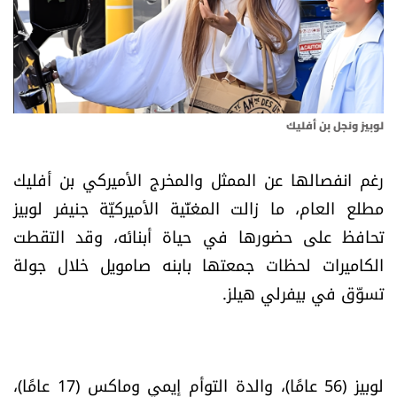
أسرار
متفرقات
نداء القرّاء
لوبيز ونجل بن أفليك
خاص الموقع
رغم انفصالها عن الممثل والمخرج الأميركي بن أفليك
مطلع العام، ما زالت المغنّية الأميركيّة جنيفر لوبيز
كتّابنا
تحافظ على حضورها في حياة أبنائه، وقد التقطت
الكاميرات لحظات جمعتها بابنه صامويل خلال جولة
تحت المجهر
تسوّق في بيفرلي هيلز.
آراء
اقتصاد
لوبيز (56 عامًا)، والدة التوأم إيمي وماكس (17 عامًا)،