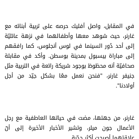
شروط الإشتراك
في المقابل، واصل أفليك حرصه على تربية أبنائه مع
Digital solutions by
غارنر، حيث شوهد معها وأطفالهما في نزهة عائليّة
إلى أحد دُور السينما في لوس أنجلوس، كما رافقهم
إلى مباراة بيسبول بمدينة بوسطن. وأكد في مقابلة
صحافيّة أنه محظوظ بوجود شريكة رائعة في التربية مثل
جنيفر غارنر، "فنحن نعمل معًا بشكل جيّد من أجل
أولادنا".
غارنر، من جهتها، مضت في حياتها العاطفية مع رجل
الأعمال جون ميلر، وتشير الأخبار الأخيرة إلى أنّ
علاقتهما أصبحت أكثر جدّية.