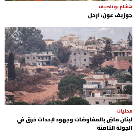
هشام بو ناصيف
جوزيف عون: ارحل
محليات
لبنان ماضٍ بالمفاوضات وجهود لإحداث خرق في
الجولة الثامنة