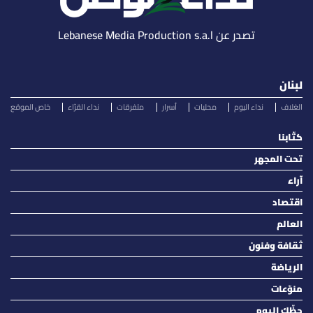
تصدر عن Lebanese Media Production s.a.l
لبنان
الغلاف
نداء اليوم
محليات
أسرار
متفرقات
نداء القرّاء
خاص الموقع
كتّابنا
تحت المجهر
آراء
اقتصاد
العالم
ثقافة وفنون
الرياضة
منوّعات
حظّك اليوم