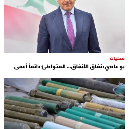
محليات
بو عاصي: نفاق الأنفاق... المتواطئ دائماً أعمى