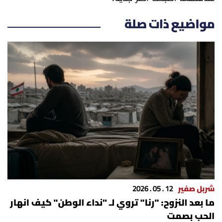
مواضيع ذات صلة
شربل صفير
12 . 05 . 2026
ما بعد النزوح: "رنا" تروي لـ "نداء الوطن" كيف انهار
الحب بصمت