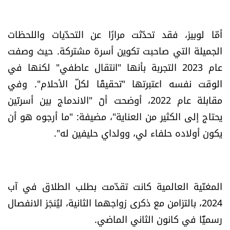
الرياضة
أمّا لوبيز، فقد تحدّثت مرارًا عن التحدّيات واللحظات
منوّعات
الجميلة التي صاحبت تكوين أسرة مشتركة. حيث وصفت
عام 2023 التجربة بأنها "انتقال عاطفي" لكنها في
حظّك اليوم
الوقت نفسه اعتبرتها "تحقيقًا لكلّ الأحلام". وفي
للتاريخ
مقابلة عام 2022، أوضحت أنّ "الاندماج بين أسرتَين
يحتاج إلى الكثير من العناية"، مضيفة: "ما أرجوه هو أن
فيديو
يكون أولاده حلفاء لي، وولداي حليفين له".
من نحن
المغنّية العالمية كانت تقدّمت بطلب الطلاق في آب
للتواصل معنا
2024، بالتزامن مع ذكرى زواجهما الثانية، ليُنجَز الانفصال
رسميًّا في كانون الثاني الماضي.
شروط الاستخدام