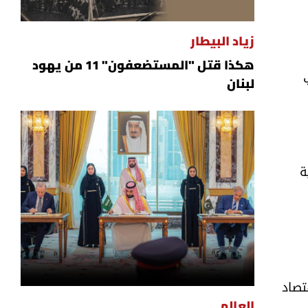
زياد البيطار
هكذا قتل "المستضعفون" 11 من يهود
لبنان
ة
تصاد
العالم