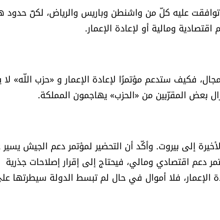
مر توافقت عليه كلّ من واشنطن وباريس والرياض، لكنّ حدود ه
اقتصادية ومالية أو لإعادة الإعمار.
ل، فكيف ستدعم مؤتمرًا لإعادة الإعمار و «حزب اللّه» لا ي
ل بعض المقرّبين من «الحزب» يهاجمون المملكة.
لأخيرة إلى بيروت. وأكّد أن التحضير لمؤتمر دعم الجيش يسير 
ؤتمر دعم اقتصادي ومالي، فيحتاج إلى إقرار إصلاحات جذرية
 الإعمار، فلا أموال في حال لم تبسط الدولة سيطرتها عل