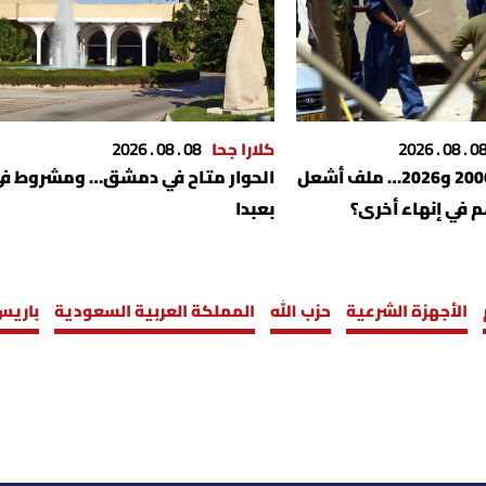
08 . 08 . 202
كلارا جحا
08 . 08 . 2026
الأسرى بين الـ2006 و2026… ملف أشعل
الحوار متاح في دمشق… ومشروط ف
م في إنهاء أخرى؟
بعبدا
الأجهزة الشرعية
حزب الله
المملكة العربية السعودية
باريس