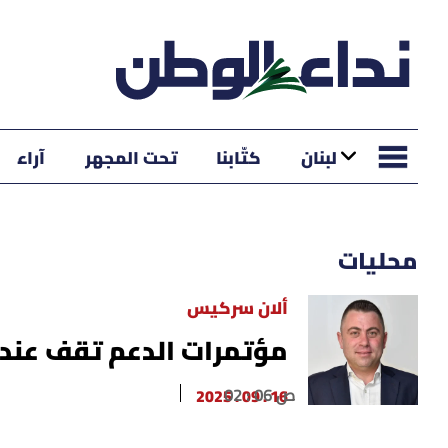
لبنان
كتّابنا
تحت المجهر
آراء
محليات
ألان سركيس
مؤتمرات الدعم تقف عند 
02 : 06 ص
16 . 09 . 2025