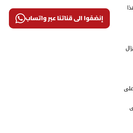
ذا
إنضمّوا الى قناتنا عبر واتساب
زال
على
ى