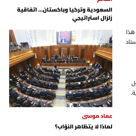
السعودية وتركيا وباكستان... اتفاقية
زلزال استراتيجي
 هذا
سناد
ل
ركية.
عماد موسى
لماذا لا يتظاهر النوّاب؟