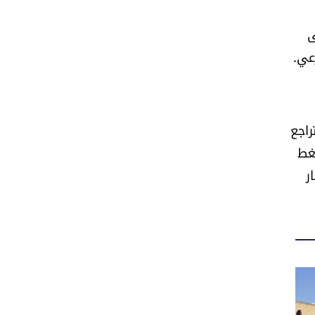
ى
عي.
راجع
غط
ر