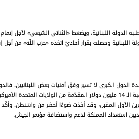
طلبه الدولة اللبنانية، ويضغط «الثنائي الشيعي» لأجل إتمام
ولة اللبنانية وحصلت بقرار أحاديّ اتخذه «حزب اللّه» من أجل إ
ندة الدول الكبرى لا تسير وفق أمنيات بعض اللبنانيين. فالدو
الكبرى تستمرّ في دعم الجيش اللبناني، وكان آخر دعم هبة الـ 14 مليون دولار المقدّمة من الولايات المتحدة الأمي
 الأول المقبل، وقد أخذت ضوءًا أخضر من واشنطن. وأكّد
ديين استعداد المملكة لدعم واستضافة مؤتمر الجيش.