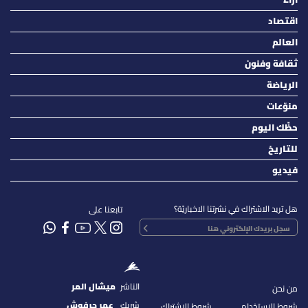
آراء
اقتصاد
العالم
ثقافة وفنون
الرياضة
منوّعات
حظّك اليوم
للتاريخ
فيديو
هل تريد الاشتراك في نشرتنا الاخباريّة؟
تابعنا على
الناشر
ميشال المر
من نحن
شريك
عمر حرفوش
شروط الإستخدام
شروط الإشتراك