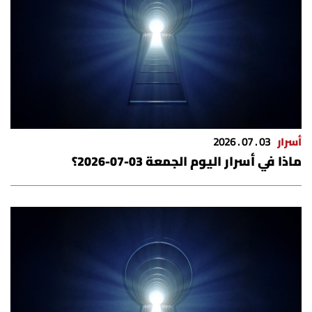
الرياضة
منوّعات
حظّك اليوم
للتاريخ
أسرار
03 . 07 . 2026
ماذا في أسرار اليوم الجمعة 03-07-2026؟
فيديو
من نحن
للتواصل معنا
شروط الاستخدام