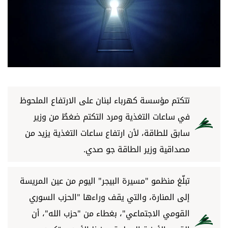
أسرار
متفرقات
نداء القرّاء
خاص الموقع
تتكتم مؤسسة كهرباء لبنان على الارتفاع الملحوظ
في ساعات التغذية ومرد التكتم ضغطٌ من وزير
كتّابنا
سابق للطاقة، لأن ارتفاع ساعات التغذية يزيد من
مصداقية وزير الطاقة جو صدي.
تحت المجهر
تبلَّغ منظمو "مسيرة البيجر" اليوم من عين المريسة
آراء
إلى المنارة، والتي يقف وراءها "الحزب السوري
اقتصاد
القومي الاجتماعي"، بغطاء من "حزب الله"، أن