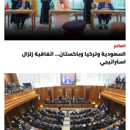
العالم
السعودية وتركيا وباكستان... اتفاقية زلزال
استراتيجي