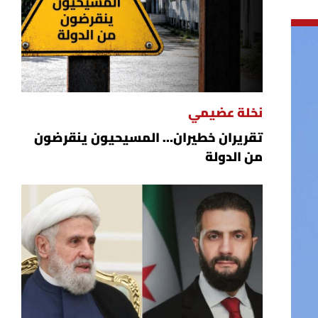
نخلة عضيمي
تقريران خطيران… المسيحيون ينقرضون
من الدولة