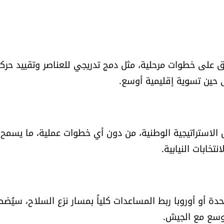
اتفاق على خطوات مرحلية، مثل دمج تدريجي للعناصر وتقييد حرك
لى حين تسوية إقليمية أوسع.
ش الاستراتيجية الوطنية، من دون أي خطوات عملية، ما يسمح
تخابات النيابية.
دة أو أوروبا ربط المساعدات كلياً بمسار نزع السلاح، سيُضط
 أوسع مع الجيش.