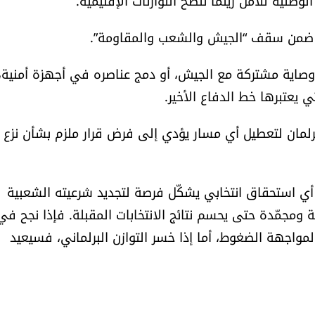
الوطنية للأمن ريثما تتضح التوازنات الإقليمية.
لكن ضمن سقف “الجيش والشعب والمقاومة”.
وصاية مشتركة مع الجيش، أو دمج عناصره في أجهزة أمنية،
ي يعتبرها خط الدفاع الأخير.
لبرلمان لتعطيل أي مسار يؤدي إلى فرض قرار ملزم بشأن نزع
 أن أي استحقاق انتخابي يشكّل فرصة لتجديد شرعيته الشعبية
 ومجمّدة حتى يحسم نتائج الانتخابات المقبلة. فإذا نجح في
واجهة الضغوط، أما إذا خسر التوازن البرلماني، فسيعيد