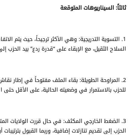
ثالثاً: السيناريوهات المتوقعة
1. التسوية التدريجية: وهي الأكثر ترجيحاً، حيث يتم ال
السلاح الثقيل، مع الإبقاء على “قدرة ردع” بيد الحزب إ
2. المراوحة الطويلة: بقاء الملف مفتوحاً في إطار نقا
للحزب بالاستمرار في وضعيته الحالية، على الأقل حتى الان
3. الضغط الخارجي المكثف: في حال قررت الولايات المتح
الحزب إلى تقديم تنازلات إضافية، وربما القبول بترتيبات