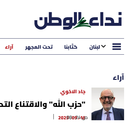
لبنان
كتّابنا
تحت المجهر
آراء
آراء
جاد الاخوي
"حزب الله" والاقتناع الت
08 : 24 ص
18 . 09 . 2025