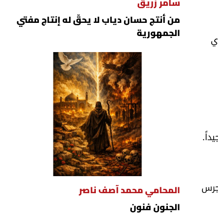
سامر زريق
من أنتج حسان دياب لا يحقّ له إنتاج مفتي
الجمهورية
ي
اً.
 جرس
المحامي محمد آصف ناصر
الجنون فنون