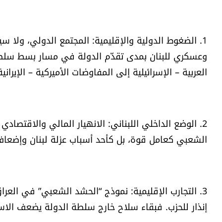
1. الضغوط الدولية والإقليمية: المجتمع الدولي، ولا سي
وعسكري للبنان بمدى تقدّم الدولة في مسار بسط سلطته
العربية – الإسرائيلية إلى المفاوضات الأميركية – الإيرا
2. الوضع الداخلي اللبناني: الانهيار المالي والاقتصاد
الشعبي كعامل قوة، بل كأحد أسباب عزلة لبنان وإضعاف م
3. التجارب الإقليمية: نموذج “الحشد الشعبي” في العر
إنذار للحزب. فبقاء سلاح خارج سلطة الدولة يضعف الاس