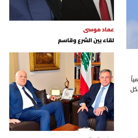
عماد موسى
لقاء بين الشرع وقاسم
اً
شكل