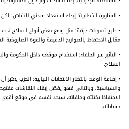
• المماطلة الإجرائية: إطالة أمد الحوار حول الاستراتيجية 
• المناورة الخطابية: إبداء استعداد مبدئي للنقاش، 
• طرح تسويات جزئية: مثل وضع بعض أنواع السلاح تحت 
مقابل الاحتفاظ بالصواريخ الدقيقة والقوة الصاروخية الت
• التأثير عبر الحلفاء: استخدام موقعه داخل الحكومة وا
السلاح.
• إضاعة الوقت بانتظار الانتخابات النيابية: الحزب يعتبر
والسياسية، وبالتالي فهو يفضّل إبقاء النقاشات مفتوحة
الاحتفاظ بكتلته وحلفائه، سيجد نفسه في موقع أقوى لم
حساباته.