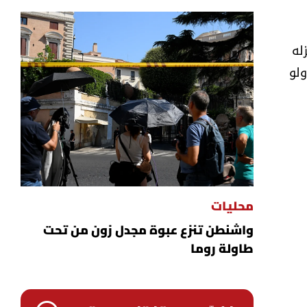
له
ولو
محليات
واشنطن تنزع عبوة مجدل زون من تحت
طاولة روما