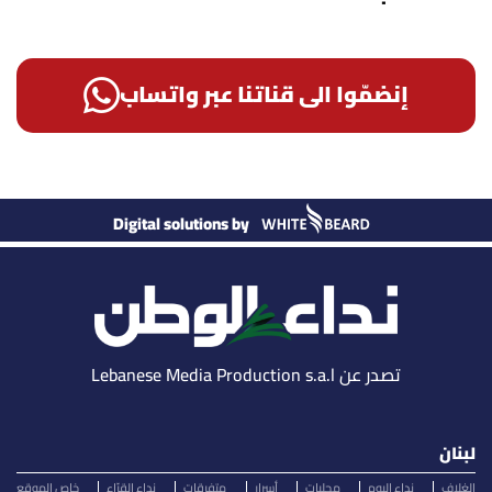
إنضمّوا الى قناتنا عبر واتساب
Digital solutions by
تصدر عن Lebanese Media Production s.a.l
لبنان
الغلاف
نداء اليوم
محليات
أسرار
متفرقات
نداء القرّاء
خاص الموقع