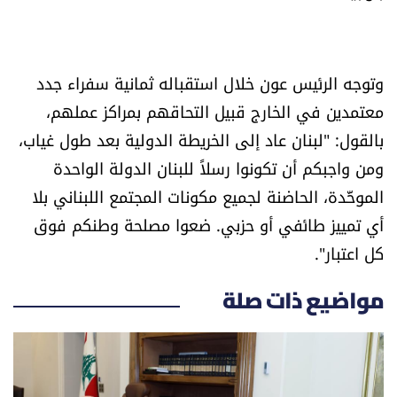
العالم
الصحافة الإسرائيلية
وتوجه الرئيس عون خلال استقباله ثمانية سفراء جدد
معتمدين في الخارج قبيل التحاقهم بمراكز عملهم،
ثقافة وفنون
بالقول: "‏لبنان عاد إلى الخريطة الدولية بعد طول غياب،
ومن واجبكم أن تكونوا رسلاً للبنان الدولة الواحدة
فصل من كتاب
الموحَّدة، الحاضنة لجميع مكونات المجتمع اللبناني بلا
اقرأ تضحك
أي تمييز طائفي أو حزبي. ضعوا مصلحة وطنكم فوق
كل اعتبار".
كاميرا
مواضيع ذات صلة
سجالات
صحّة وصحن