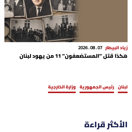
زياد البيطار
07 . 08 . 2026
هكذا قتل "المستضعفون" 11 من يهود لبنان
لبنان
رئيس الجمهورية
وزارة الخارجية
الأكثر قراءة