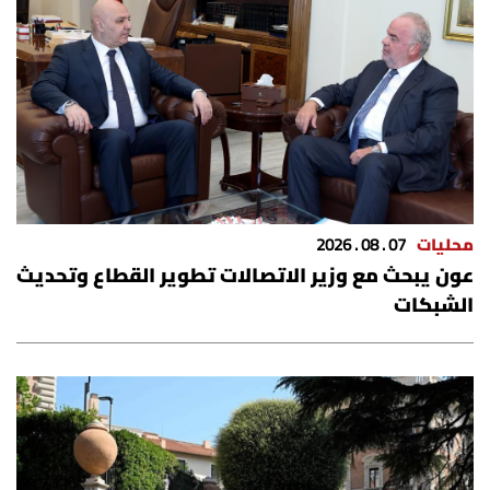
الرياضة
منوّعات
حظّك اليوم
للتاريخ
محليات
07 . 08 . 2026
فيديو
عون يبحث مع وزير الاتصالات تطوير القطاع وتحديث
الشبكات
من نحن
للتواصل معنا
شروط الاستخدام