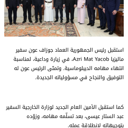
أسرار
متفرقات
نداء القرّاء
استقبل رئيس الجمهورية العماد جوزاف عون سفير
خاص الموقع
ماليزيا Azri Mat Yacob، في زيارة وداعية، لمناسبة
انتهاء مهامه الديبلوماسية. وتمنّى الرئيس عون له
كتّابنا
التوفيق والنجاح في مسؤولياته الجديدة.
تحت المجهر
آراء
كما استقبل الأمين العام الجديد لوزارة الخارجية السفير
عبد الستار عيسى، بعد تسلّمه مهامه، وزوّده
اقتصاد
بتوجيهاته لانطلاقة عمله.