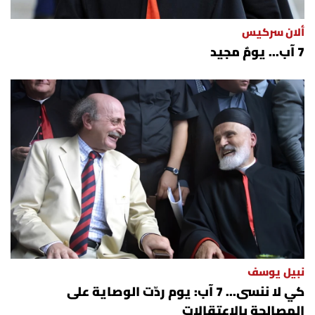
ألان سركيس
7 آب... يومٌ مجيد
نبيل يوسف
كي لا ننسى... 7 آب: يوم ردّت الوصاية على
المصالحة بالاعتقالات