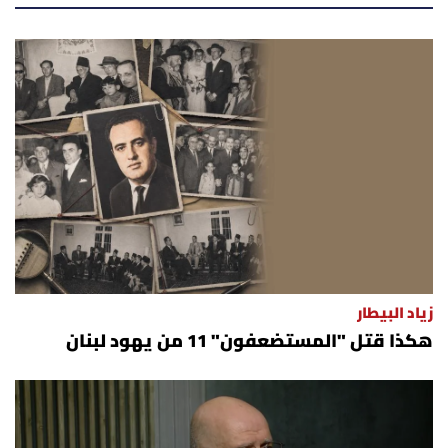
زياد البيطار
هكذا قتل "المستضعفون" 11 من يهود لبنان