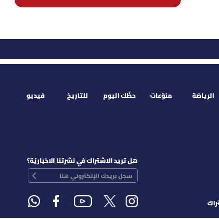
الرياضة
منوّعات
حظّك اليوم
للتاريخ
فيديو
هل تريد الاشتراك في نشرتنا الاخباريّة؟
راك