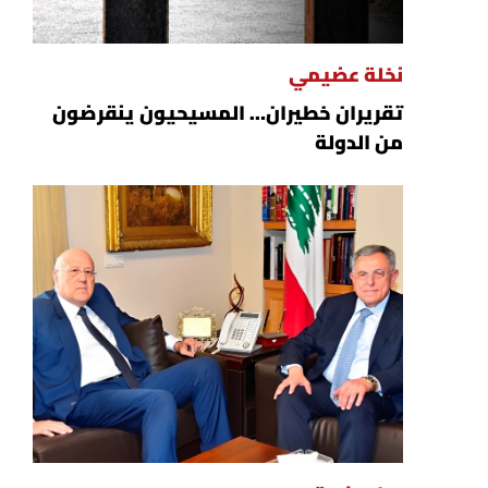
نخلة عضيمي
تقريران خطيران… المسيحيون ينقرضون
من الدولة