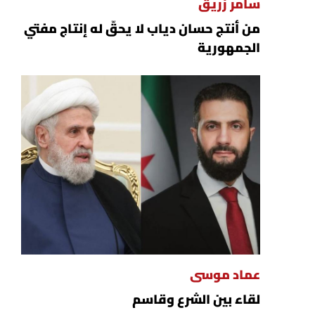
سامر زريق
من أنتج حسان دياب لا يحقّ له إنتاج مفتي
الجمهورية
عماد موسى
لقاء بين الشرع وقاسم