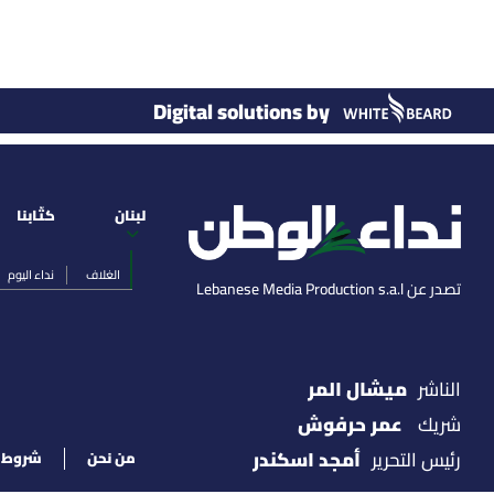
Digital solutions by
لبنان
كتّابنا
الغلاف
نداء اليوم
تصدر عن Lebanese Media Production s.a.l
ميشال المر
الناشر
عمر حرفوش
شريك
أمجد اسكندر
رئيس التحرير
من نحن
شروط ا