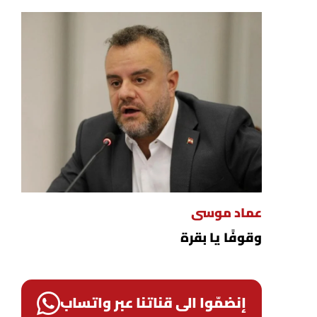
عماد موسى
وقوفًا يا بقرة
إنضمّوا الى قناتنا عبر واتساب