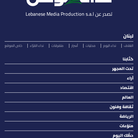
تصدر عن Lebanese Media Production s.a.l
لبنان
الغلاف
نداء اليوم
محليات
أسرار
متفرقات
نداء القرّاء
خاص الموقع
كتّابنا
تحت المجهر
آراء
اقتصاد
العالم
ثقافة وفنون
الرياضة
منوّعات
حظّك اليوم