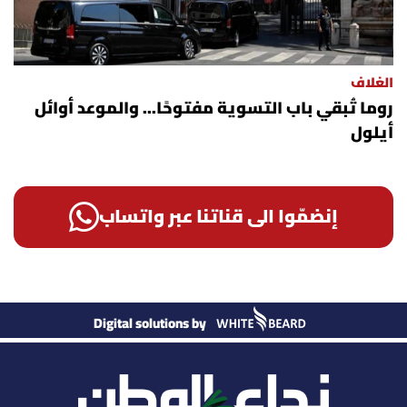
الغلاف
روما تُبقي باب التسوية مفتوحًا... والموعد أوائل
أيلول
إنضمّوا الى قناتنا عبر واتساب
Digital solutions by