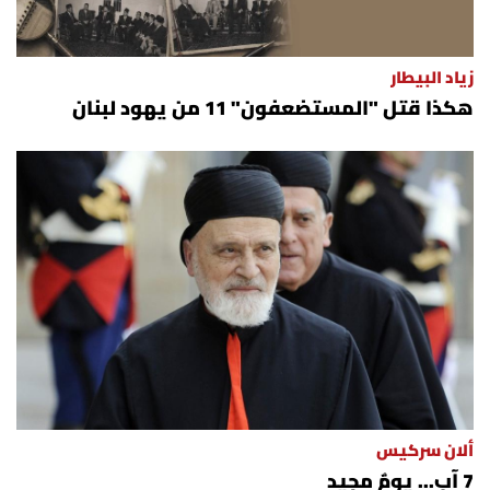
زياد البيطار
هكذا قتل "المستضعفون" 11 من يهود لبنان
ألان سركيس
7 آب... يومٌ مجيد