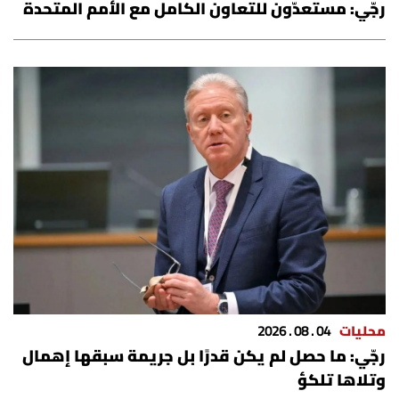
رجّي: مستعدّون للتعاون الكامل مع الأمم المتحدة
الرياضة
منوّعات
حظّك اليوم
للتاريخ
فيديو
من نحن
محليات
04 . 08 . 2026
للتواصل معنا
رجّي: ما حصل لم يكن قدرًا بل جريمة سبقها إهمال
شروط الاستخدام
وتلاها تلكؤ