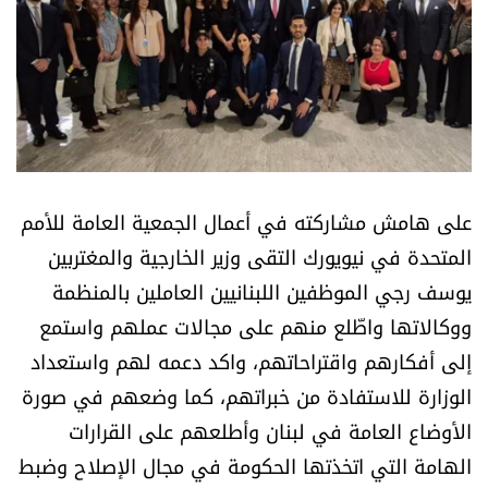
أسرار
متفرقات
نداء القرّاء
خاص الموقع
على هامش مشاركته في أعمال الجمعية العامة للأمم
المتحدة في نيويورك التقى وزير الخارجية والمغتربين
كتّابنا
يوسف رجي الموظفين اللبنانيين العاملين بالمنظمة
ووكالاتها واطّلع منهم على مجالات عملهم واستمع
تحت المجهر
إلى أفكارهم واقتراحاتهم، واكد دعمه لهم واستعداد
آراء
الوزارة للاستفادة من خبراتهم، كما وضعهم في صورة
الأوضاع العامة في لبنان وأطلعهم على القرارات
اقتصاد
الهامة التي اتخذتها الحكومة في مجال الإصلاح وضبط