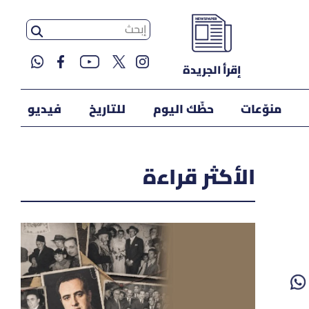
إقرأ الجريدة
منوّعات
حظّك اليوم
للتاريخ
فيديو
الأكثر قراءة