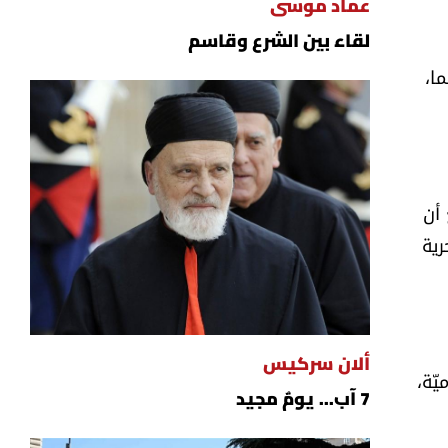
عماد موسى
لقاء بين الشرع وقاسم
ا،
 أن
رية
ألان سركيس
ّة،
7 آب... يومٌ مجيد