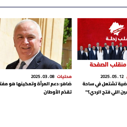
12 . 05 . 2025
محليات
08 . 03 . 2025
راضية تشتعل في ساحة
ضاهر: دعم المرأة وتمكينها هو مفت
مين اللي فتح الردي؟"
تقدّم الأوطان