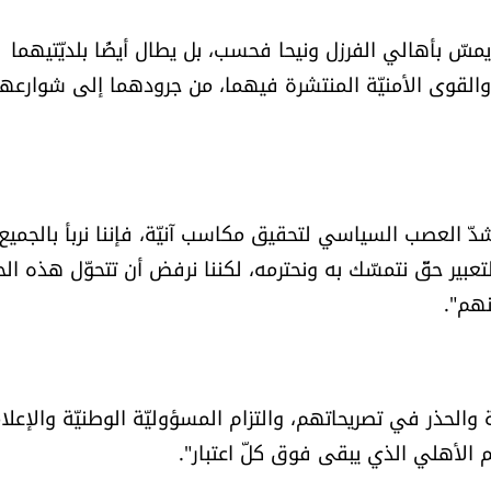
مسّ بأهالي الفرزل ونيحا فحسب، بل يطال أيضًا بلديّتيهما
القوى الأمنيّة المنتشرة فيهما، من جرودهما إلى شوارعهم
دّ العصب السياسي لتحقيق مكاسب آنيّة، فإننا نربأ بالجميع
تعبير حقّ نتمسّك به ونحترمه، لكننا نرفض أن تتحوّل هذه الح
نهم".
والحذر في تصريحاتهم، والتزام المسؤوليّة الوطنيّة والإعلامي
م الأهلي الذي يبقى فوق كلّ اعتبار".