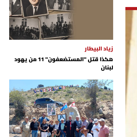
زياد البيطار
هكذا قتل "المستضعفون" 11 من يهود
لبنان