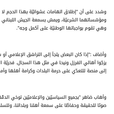
‏وشدد على أن "إطلاق اتهامات عشوائيّة بهذا الحجم لا ي
ومؤسّساتهما الشرعيّة، ويمسّ بسمعة الجيش اللبناني و
وهي تقوم بواجباتها الوطنيّة على أكمل وجه".
‏وأضاف :"إذا كان البعض يلجأ إلى التراشق الإعلامي أو ش
يزجّوا أهالي الفرزل ونيحا في مثل هذا السجال. فحريّة ال
إلى منصة للتعدّي على حرمة البلدات وكرامة أهلها وأم
وأهاب ضاهر "بجميع السياسيّين والإعلاميّين توخي الدقّة 
صونًا للحقيقة وحفاظًا على سمعة أهلنا وبلداتنا، وللسل