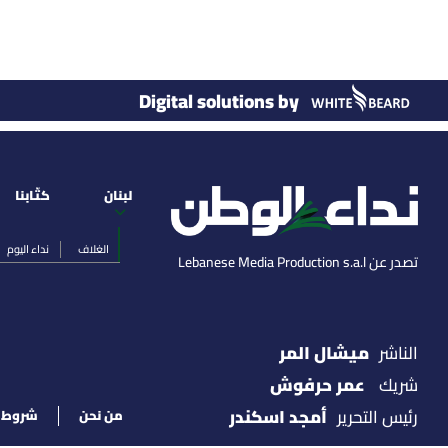
Digital solutions by
لبنان
كتّابنا
الغلاف
نداء اليوم
تصدر عن Lebanese Media Production s.a.l
ميشال المر
الناشر
عمر حرفوش
شريك
أمجد اسكندر
رئيس التحرير
من نحن
شروط ا