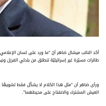
أكد النائب ميشال ضاهر أنّ "ما ورد على لسان الإعلامي 
طائرات مسيّرة غير إسرائيليّة تنطلق من بلدتَي الفرزل ون
ورأى ‏ضاهر أن "مثل هذا الكلام لا يشكّل فقط تشويهًا غير
العيش المشترك والانفتاح على محيطهما".