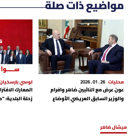
مواضيع ذات صلة
محليات
26 . 01 . 2026
لوسي بارسخيان
عون عرض مع النائبين ضاهر وافرام
المعارك الافت
والوزير السابق العريضي الأوضاع
زحلة البلدية: "
العامة
ميشال ضاهر