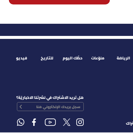
الرياضة
منوّعات
حظّك اليوم
للتاريخ
فيديو
هل تريد الاشتراك في نشرتنا الاخباريّة؟
راك