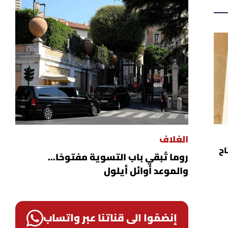
الغلاف
اح
روما تُبقي باب التسوية مفتوحًا...
والموعد أوائل أيلول
إنضمّوا الى قناتنا عبر واتساب