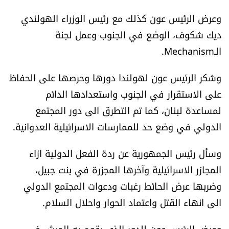
الرياضة
وعرض الرئيس عون كذلك مع رئيس الوزراء الهولندي
ديك شكوف، الوضع في الجنوب وعمل لجنة
منوّعات
الـMechanism.
حظّك اليوم
وشكر الرئيس عون لهولندا دورها وحرصها على الحفاظ
على الاستقرار في الجنوب واستعدادها الدائم
للتاريخ
لمساعدة لبنان، كما تم التطرق الى دور المجتمع
الدولي في وضع حد للممارسات الاسرائيلية العدوانية.
فيديو
وسأل رئيس الجمهورية عن ردة الفعل الدولية ازاء
المجازر الاسرائيلية وآخرها المجزرة في بنت جبيل،
من نحن
وضربها عرض الحائط رغبات ودعوات المجتمع الدولي
للتواصل معنا
الى انهاء القتل واعتماد الحوار واحلال السلام.
شروط الاستخدام
وعرض الرئيس عون للدور الذي يقوم به الجيش في