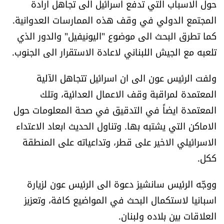
حول الاسباب التي تدفع اسرائيل الى تجاهل ارادة
العالم
المجتمع الدولي في وقف هذه الممارسات العدوانية.
كما تطرق البحث الى موضوع "اليونيفيل" والدور الذي
الصحافة الإسرائيلية
تلعبه مع الجيش اللبناني لاعادة الاستقرار الى الجنوب.
ثقافة وفنون
ولفت الرئيس عون الى ان اسرائيل تتجاهل الآلية
المعتمدة لمراقبة وقف الاعمال العدائية، وتلك
فصل من كتاب
المعتمدة ايضاً في التدقيق في صحة المعلومات حول
اقرأ تضحك
الاماكن التي يشتبه بها. وتناول الحديث ابعاد الاعتداء
الاسرائيلي الاخير على قطر، وتداعياته على المنطقة
كاميرا
ككل.
سجالات
ووجّه الرئيس سانشيز دعوة الى الرئيس عون لزيارة
اسبانيا لاستكمال البحث في المواضيع كافة، وتعزيز
صحّة وصحن
العلاقات بين بلاده ولبنان.