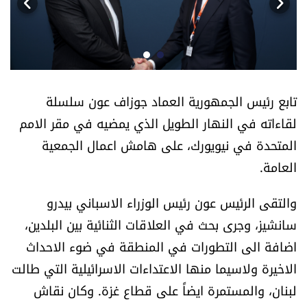
أسرار
متفرقات
نداء القرّاء
تابع رئيس الجمهورية العماد جوزاف عون سلسلة
لقاءاته في النهار الطويل الذي يمضيه في مقر الامم
خاص الموقع
المتحدة في نيويورك، على هامش اعمال الجمعية
العامة.
كتّابنا
والتقى الرئيس عون رئيس الوزراء الاسباني بيدرو
تحت المجهر
سانشيز، وجرى بحث في العلاقات الثنائية بين البلدين،
آراء
اضافة الى التطورات في المنطقة في ضوء الاحداث
الاخيرة ولاسيما منها الاعتداءات الاسرائيلية التي طالت
اقتصاد
لبنان، والمستمرة ايضاً على قطاع غزة. وكان نقاش