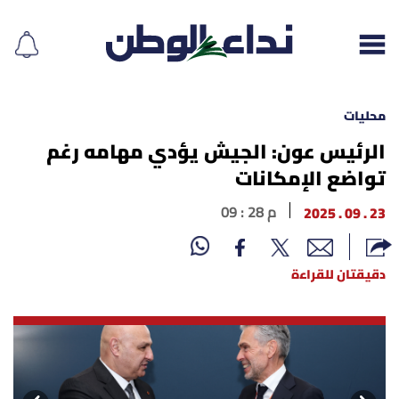
محليات
الرئيس عون: الجيش يؤدي مهامه رغم
تواضع الإمكانات
إقرأ الجريدة
23 . 09 . 2025
09 : 28 م
لبنان
الغلاف
دقيقتان للقراءة
نداء اليوم
محليات