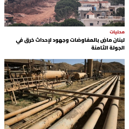
محليات
لبنان ماضٍ بالمفاوضات وجهود لإحداث خرق في
الجولة الثامنة