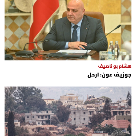
هشام بو ناصيف
جوزيف عون: ارحل