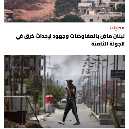
الرياضة
منوّعات
محليات
لبنان ماضٍ بالمفاوضات وجهود لإحداث خرق في
حظّك اليوم
الجولة الثامنة
للتاريخ
فيديو
من نحن
للتواصل معنا
شروط الاستخدام