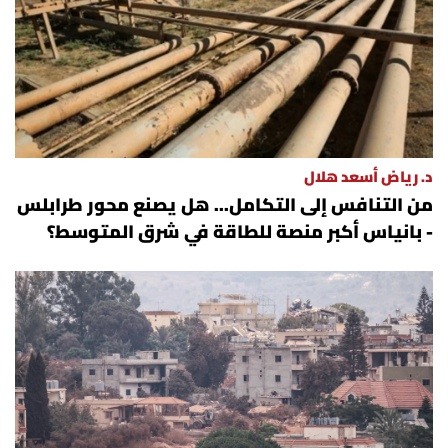
العالم
الصحافة الإسرائيلية
ثقافة وفنون
د. رياض أسعد هلال
فصل من كتاب
من التنافس إلى التكامل... هل يصنع محور طرابلس
- بانياس أكبر منصة للطاقة في شرق المتوسط؟
اقرأ تضحك
كاميرا
سجالات
صحّة وصحن