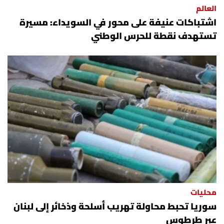
العالم
شروط الإشتراك
اشتباكات عنيفة على محور في السويداء: مسيرة
تستهدف نقطة للحرس الوطني
Digital solutions by
محليات
سوريا تحبط محاولة تهريب أسلحة وذخائر إلى لبنان
عبر طرطوس