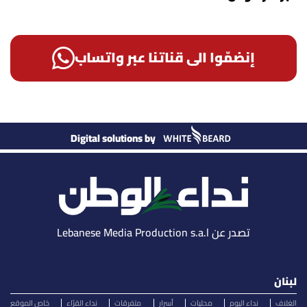
إنضمّوا الى قناتنا عبر واتساب
Digital solutions by
تصدر عن Lebanese Media Production s.a.l
لبنان
الغلاف
نداء اليوم
محليات
أسرار
متفرقات
نداء القرّاء
خاص الموقع