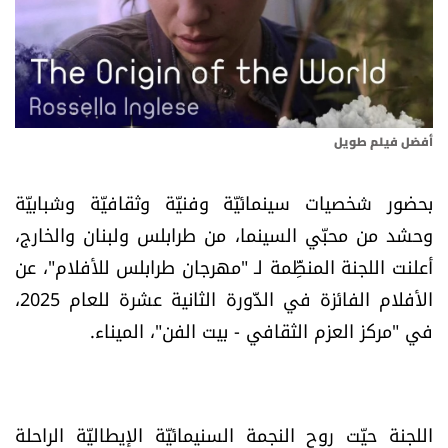
أسرار
متفرقات
نداء القرّاء
أفضل فيلم طويل
خاص الموقع
بحضور شخصيات سينمائيّة وفنيّة وثقافيّة وشبابيّة
وحشد من محبّي السينما، من طرابلس ولبنان والخارج،
كتّابنا
أعلنت اللجنة المنظِّمة لـ "مهرجان طرابلس للأفلام"، عن
الأفلام الفائزة في الدَّورة الثانية عشرة للعام 2025،
تحت المجهر
في "مركز العزم الثقافي - بيت الفن"، الميناء.
آراء
اقتصاد
اللجنة حيّت روح النجمة السنيمائيّة الإيطاليّة الراحلة