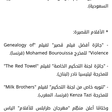
السعودية).
الرياضة
منوّعات
* الأفلام القصيرة:
حظّك اليوم
- "جائزة أفضل فيلم قصير" لفيلم "Genealogy of
للتاريخ
Violence" للمخرج Mohamed Bourouissa (فرنسا).
فيديو
- "جائزة لجنة التحكيم الخاصة" لفيلم "The Red Towel"
للمخرجة ليتيسيا نادر (لبنان).
من نحن
- "تنويه خاص من لجنة التحكيم" لفيلم "Milk Brothers"
للمخرجة Kenza Tazi (فرنسا، المغرب).
للتواصل معنا
شروط الاستخدام
وختامًا أعلن منظِّم "مهرجان طرابلس للأفلام" الياس