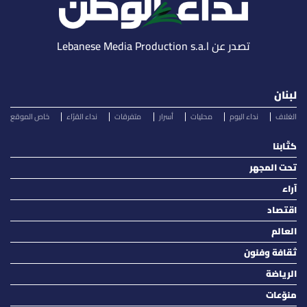
تصدر عن Lebanese Media Production s.a.l
لبنان
الغلاف
نداء اليوم
محليات
أسرار
متفرقات
نداء القرّاء
خاص الموقع
كتّابنا
تحت المجهر
آراء
اقتصاد
العالم
ثقافة وفنون
الرياضة
منوّعات