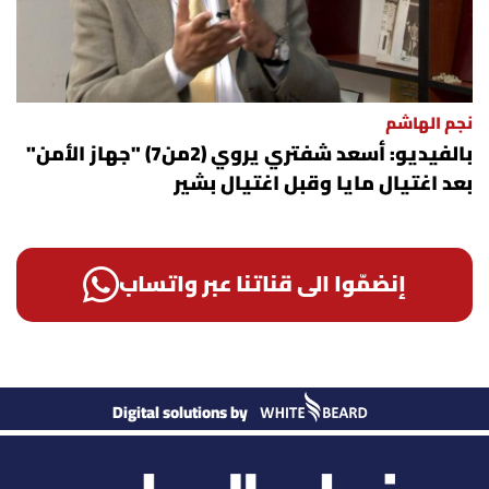
نجم الهاشم
بالفيديو: أسعد شفتري يروي (2من7) "جهاز الأمن"
بعد اغتيال مايا وقبل اغتيال بشير
إنضمّوا الى قناتنا عبر واتساب
Digital solutions by