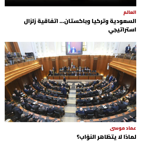
العالم
السعودية وتركيا وباكستان... اتفاقية زلزال
استراتيجي
عماد موسى
لماذا لا يتظاهر النوّاب؟