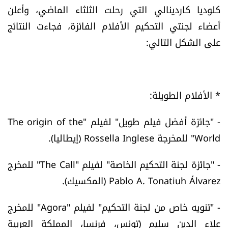
كلوديا كاردينالي التي رحلت الثلثاء الماضي، وأعلن
العالم
أعضاء لجنتَي التحكيم الأفلام الفائزة، فجاءت النتائج
الصحافة الإسرائيلية
على الشكل التالي:
ثقافة وفنون
* الأفلام الطويلة:
فصل من كتاب
- "جائزة أفضل فيلم طويل" لفيلم "The origin of the
اقرأ تضحك
World" للمخرجة Rossella Inglese (إيطاليا).
كاميرا
- "جائزة لجنة التحكيم الخاصة" لفيلم "The Call" للمخرج
Pablo A. Tonatiuh Álvarez (المكسيك).
سجالات
- "تنويه خاص من لجنة التحكيم" لفيلم "Agora" للمخرج
صحّة وصحن
علاء الدين سليم (تونس، فرنسا، المملكة العربية