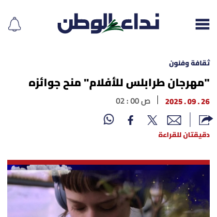
ثقافة وفنون
"مهرجان طرابلس للأفلام" منح جوائزه
إقرأ الجريدة
26 . 09 . 2025
02 : 00 ص
لبنان
دقيقتان للقراءة
الغلاف
نداء اليوم
محليات