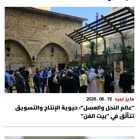
مايز عبيد
15 . 06 . 2026
"عالم النحل والعسل": حيوية الإنتاج والتسويق
تتألّق في "بيت الفن"