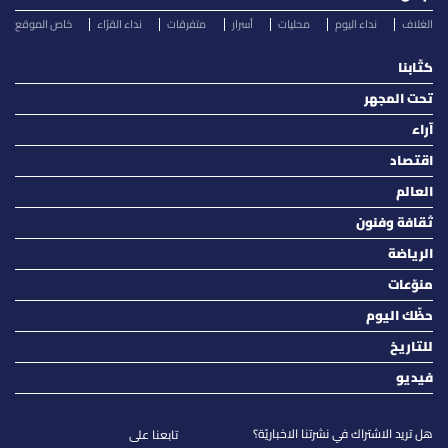
الغلاف
نداء اليوم
محليات
أسرار
متفرقات
نداء القرّاء
خاص الموقع
كتّابنا
تحت المجهر
آراء
اقتصاد
العالم
ثقافة وفنون
الرياضة
منوّعات
حظّك اليوم
للتاريخ
فيديو
هل تريد الاشتراك في نشرتنا الاخباريّة؟
تابعنا على