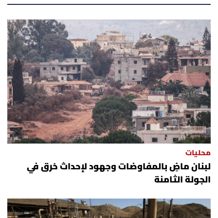
أسرار
متفرقات
نداء القرّاء
خاص الموقع
كتّابنا
تحت المجهر
محليات
لبنان ماضٍ بالمفاوضات وجهود لإحداث خرق في
آراء
الجولة الثامنة
اقتصاد