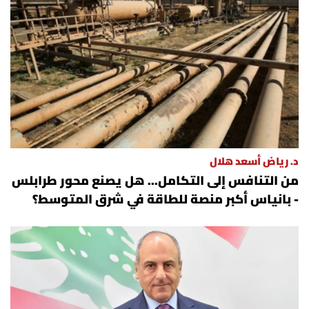
العالم
الصحافة الإسرائيلية
ثقافة وفنون
فصل من كتاب
د. رياض أسعد هلال
اقرأ تضحك
من التنافس إلى التكامل... هل يصنع محور طرابلس
- بانياس أكبر منصة للطاقة في شرق المتوسط؟
كاميرا
سجالات
صحّة وصحن